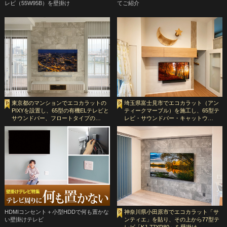
レビ（55W95B）を壁掛け
てご紹介
東京都のマンションでエコカラットの
埼玉県富士見市でエコカラット（アン
PIXYを設置し、65型の有機ELテレビと
ティークマーブル）を施工し、65型テ
サウンドバー、フロートタイプの…
レビ・サウンドバー・キャットウ…
HDMIコンセント＋小型HDDで何も置かな
神奈川県小田原市でエコカラット「サ
い壁掛けテレビ
ンティエ」を貼り、その上から77型テ
レビ「KJ-77XR80」を壁掛け