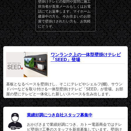
壁掛けテレビの疑問や質問に施工
担当者が直接メールもしくはお電
話にてお返事します。マイホーム
建築中の方も、今お住まいのお部
屋で壁掛けされたい方も、お気軽
にどうぞ。
ワンランク上の一体型壁掛けテレビ
「SEED」登場
基板となるベースを壁掛けし、そこにテレビやシェルフ(棚)、サウン
ドバーなどを取り付ける一体型壁掛けテレビ「SEED」が登場。お部
屋の壁にテレビと一体化した新しいスペースを生み出します。
業績好調につき自社スタッフ募集中
おかげさまで業績好調につき、カトー電器商会ではテレ
ビ壁掛け工事のスタッフを新規募集しています。壁掛け