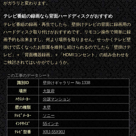
がガラリと変わります。
テレビ番組の録画なら背面ハードディスクがおすすめ
テレビ番組の録画・再生でしたら、壁掛けテレビの背面に録画用の
ハードディスク取り付けがおすすめです。リモコン操作で簡単に録
画予約も出来ますし、何より場所を取りません。せっかくテレビ壁
掛けで広くなったお部屋を維持し続けられるのでしたら「壁掛けテ
レビ」＋「背面機器録画」＋「HDMIコンセント」の組み合わせを
ご検討されてはいかがでしょうか。
この工事のデータシート
識別ID
壁掛けギャラリー No.1338
場所
大阪府
ﾊｳｽﾒｰｶｰ
分譲マンション
壁の種類
木壁
ﾃﾚﾋﾞﾒｰｶｰ
ソニー
ｲﾝﾁｻｲｽﾞ
55インチ
ﾃﾚﾋﾞ型番
XRJ-55X90J