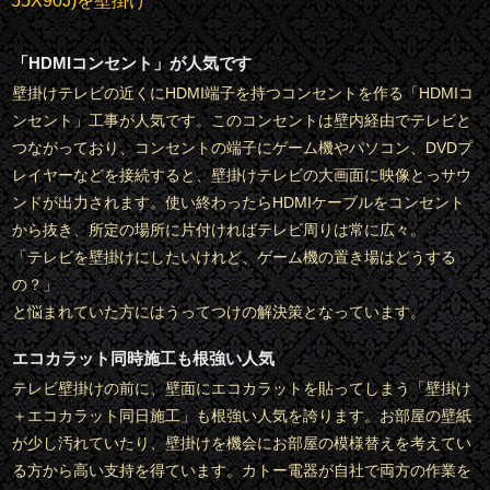
55X90J)を壁掛け
「HDMIコンセント」が人気です
壁掛けテレビの近くにHDMI端子を持つコンセントを作る「HDMIコ
ンセント」工事が人気です。このコンセントは壁内経由でテレビと
つながっており、コンセントの端子にゲーム機やパソコン、DVDプ
レイヤーなどを接続すると、壁掛けテレビの大画面に映像とっサウ
ンドが出力されます。使い終わったらHDMIケーブルをコンセント
から抜き、所定の場所に片付ければテレビ周りは常に広々。
「テレビを壁掛けにしたいけれど、ゲーム機の置き場はどうする
の？」
と悩まれていた方にはうってつけの解決策となっています。
エコカラット同時施工も根強い人気
テレビ壁掛けの前に、壁面にエコカラットを貼ってしまう「壁掛け
＋エコカラット同日施工」も根強い人気を誇ります。お部屋の壁紙
が少し汚れていたり、壁掛けを機会にお部屋の模様替えを考えてい
る方から高い支持を得ています。カトー電器が自社で両方の作業を