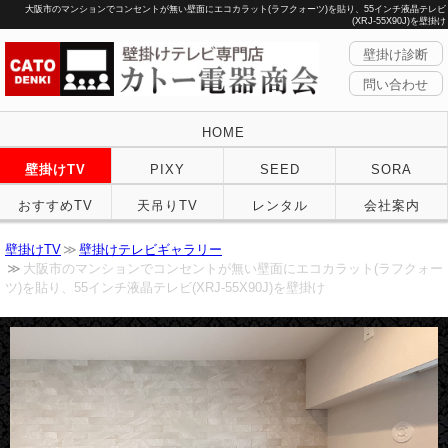
大阪市のマンションでコンセントが無い壁面にエコカラット(ラフクォーツ)を貼り、55インチ液晶テレビ
(XRJ-55X90J)を壁掛け
壁掛け診断
問い合わせ
HOME
壁掛けTV
PIXY
SEED
SORA
おすすめTV
天吊りTV
レンタル
会社案内
壁掛けTV
壁掛けテレビギャラリー
大阪市のマンションでコンセントが無い壁面にエコカラット(ラフクォー
ツ)を貼り、55インチ液晶テレビ(XRJ-55X90J)を壁掛け