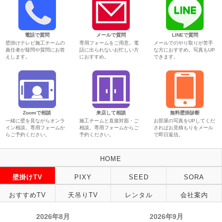
電話で質問
メールで質問
LINEで質問
壁掛けテレビ施工チームの
専用フォームをご用意。電
メールでのやり取りが苦手
責任者が疑問や質問にお答
話に出られないお忙しい方
な方におすすめ。写真もUP
えします。
におすすめ。
できます。
Zoomで相談
来店して相談
無料壁掛診断
一緒に壁を見ながらオンラ
施工チームと直接対面・ご
お部屋の写真をUPしてくだ
イン相談。専用フォームか
相談。専用フォームからご
さればお見積もりをメール
らご予約ください。
予約ください。
で即日返信。
HOME
壁掛けTV
PIXY
SEED
SORA
おすすめTV
天吊りTV
レンタル
会社案内
2026年8月
2026年9月