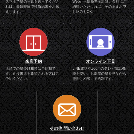
スマホで壁の写真を送ってくださ
Webから簡単料金計算。金額にご
れば、最短即日で診断結果をお伝
納得いただければ、そのままお申
えします。
し込みもOK。
来店予約
オンライン下見
店頭での壁掛け相談は予約制で
LINE電話やZoomのテレビ電話機
す。直接来店を希望される方はご
能を使い、お部屋の壁を見ながら
予約ください。
壁掛け相談。予約制です。
その他 問い合わせ