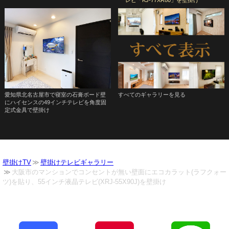
愛知県北名古屋市で寝室の石膏ボード壁
すべてのギャラリーを見る
にハイセンスの49インチテレビを角度固
定式金具で壁掛け
壁掛けTV
壁掛けテレビギャラリー
大阪市のマンションでコンセントが無い壁面にエコカラット(ラフクォー
ツ)を貼り、55インチ液晶テレビ(XRJ-55X90J)を壁掛け