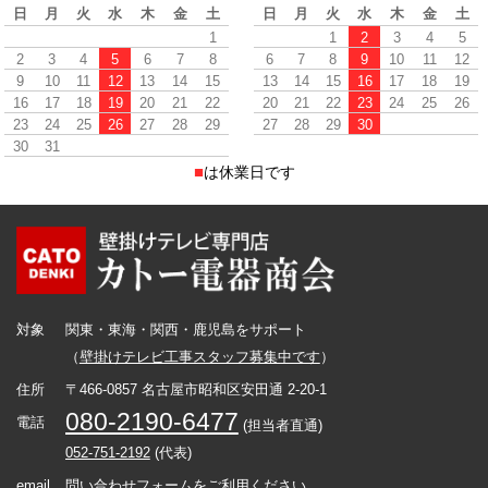
日
月
火
水
木
金
土
日
月
火
水
木
金
土
1
1
2
3
4
5
2
3
4
5
6
7
8
6
7
8
9
10
11
12
9
10
11
12
13
14
15
13
14
15
16
17
18
19
16
17
18
19
20
21
22
20
21
22
23
24
25
26
23
24
25
26
27
28
29
27
28
29
30
30
31
■
は休業日です
対象
関東・東海・関西・鹿児島をサポート
（
壁掛けテレビ工事スタッフ募集中です
）
住所
〒466-0857 名古屋市昭和区安田通 2-20-1
080-2190-6477
電話
(担当者直通)
052-751-2192
(代表)
email
問い合わせフォームをご利用ください