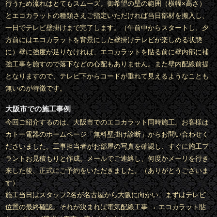
行うため流れはとてもスムーズ。御希望の壁の範囲（横幅×高さ）
とエコカラットの種類さえご指定いただければ当日部材を搬入し、
一日でテレビ壁掛けまで完了します。（午前中からスタートし、夕
方前にはエコカラットを背景にした壁掛けテレビが楽しめる状態
に）壁に強度が足りなければ、エコカラットを貼る前に壁内部に補
強工事を施すので落下などの心配もありません。また壁内配線前提
となりますので、テレビ下からコードが垂れて見えるようなことも
無いのが特徴です。
大阪市での施工事例
今回ご紹介するのは、大阪市でのエコカラット同時施工。お客様は
カトー電器のホームページ「無料壁掛け診断」からお問い合わせく
ださいました。工事担当者がお部屋の写真を確認し、すぐに施工プ
ラントお見積もりと作成。メールでご連絡し、何度かメーリを行き
来した後、正式にご予約をいただきました。（ありがとうございま
す）
施工当日はスタッフ2名が名古屋から大阪に向かい、まずはテレビ
位置の最終確認。それが決まれば電気配線工事 → エコカラット貼