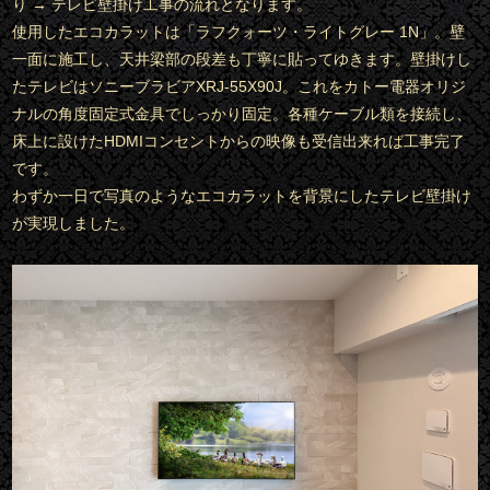
り → テレビ壁掛け工事の流れとなります。
使用したエコカラットは「ラフクォーツ・ライトグレー 1N」。壁
一面に施工し、天井梁部の段差も丁寧に貼ってゆきます。壁掛けし
たテレビはソニーブラビアXRJ-55X90J。これをカトー電器オリジ
ナルの角度固定式金具でしっかり固定。各種ケーブル類を接続し、
床上に設けたHDMIコンセントからの映像も受信出来れば工事完了
です。
わずか一日で写真のようなエコカラットを背景にしたテレビ壁掛け
が実現しました。