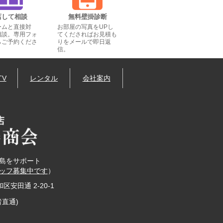
店して相談
無料壁掛診断
ームと直接対
お部屋の写真をUPし
相談。専用フォ
てくださればお見積も
らご予約くださ
りをメールで即日返
信。
TV
レンタル
会社案内
島をサポート
ッフ募集中です
）
和区安田通 2-20-1
者直通)