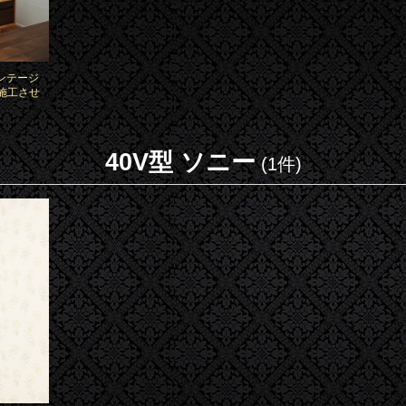
ンテージ
施工させ
40V型 ソニー
(1件)