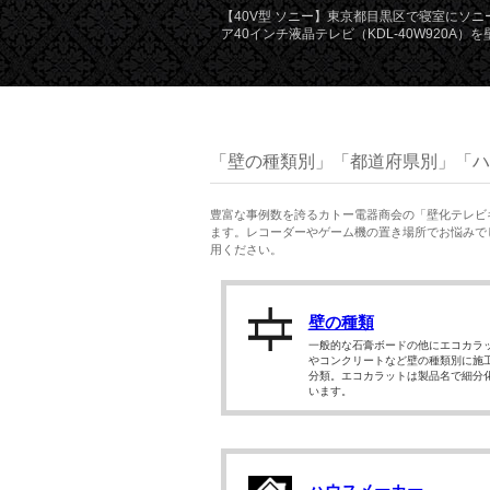
【40V型 ソニー】東京都目黒区で寝室にソニ
ア40インチ液晶テレビ（KDL-40W920A）
「壁の種類別」「都道府県別」「ハ
豊富な事例数を誇るカトー電器商会の「壁化テレビ
ます。レコーダーやゲーム機の置き場所でお悩みでし
用ください。
壁の種類
一般的な石膏ボードの他にエコカラ
やコンクリートなど壁の種類別に施
分類。エコカラットは製品名で細分
います。