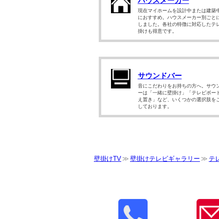
ハウスメーカー
現在マイホームを設計中または建築
におすすめ。ハウスメーカー別ごと
しました。各社の特徴に対応したテ
掛けも得意です。
サウンドバー
音にこだわりをお持ちの方へ。サウ
ーは「一緒に壁掛け」「テレビボー
え置き」など、いくつかの選択肢を
しております。
壁掛けTV
壁掛けテレビギャラリー
テ