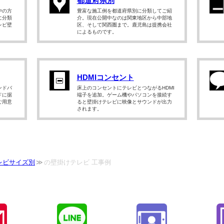
都道府県別
中の方
豊富な施工例を都道府県別に分類してご紹
に分類
介。現在公開中なのは関東地区から中部地
レビ壁
区、そして関西圏まで。鹿児島は提携会社
によるものです。
HDMIコンセント
ンドバ
床上のコンセントにテレビとつながるHDMI
ドに据
端子を追加。ゲーム機やパソコンを接続す
ご用意
ると壁掛けテレビに映像とサウンドが出力
されます。
レビサイズ別
の壁掛けテレビ 工事例