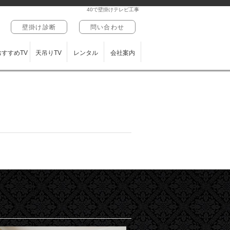
40で壁掛けテレビ工事
壁掛け診断
問い合わせ
おすすめTV
天吊りTV
レンタル
会社案内