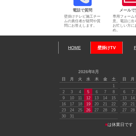
電話で質問
メールで
壁掛けテレビ施工チー
専用フォーム
ムの責任者が疑問や質
意。電話に出
問にお答えします。
お忙しい方に
め。
HOME
壁掛けTV
2026年8月
日
月
火
水
木
金
土
日
月
1
2
3
4
5
6
7
8
6
7
9
10
11
12
13
14
15
13
14
16
17
18
19
20
21
22
20
21
23
24
25
26
27
28
29
27
28
30
31
■
は休業日です