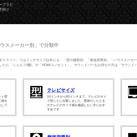
ーブラビ
を壁掛け
ウスメーカー別」で分類中
ギャラリー」ではインチサイズ以外にも、「壁の種類別」「都道府県別」「ハウスメーカー
たら「シェルフ(棚)」や「HDMIコンセント」、サウンドバーをお持ちの方は「サウンド
テレビサイズ
ット壁
24インチから85インチまで。テレビのサイ
工例を
ズ別ごとに分類しました。壁掛けしたとき
化して
のテレビのサイズ感を確認したい方におす
すめです。