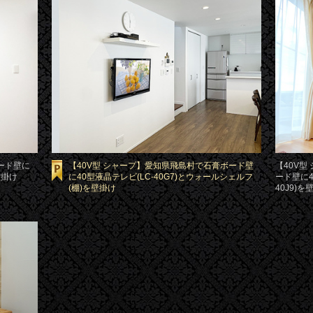
ード壁に
【40V型 シャープ】愛知県飛島村で石膏ボード壁
【40V
壁掛け
に40型液晶テレビ(LC-40G7)とウォールシェルフ
ード壁に4
(棚)を壁掛け
40J9)を