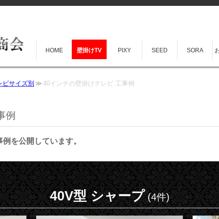
HOME
壁掛けTV
PIXY
SEED
SORA
レビサイズ別
40インチの壁掛けテレビ 工事例
事例
工事例を公開しています。
40V型 シャープ
(4件)