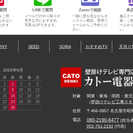
質問
LINEで質問
Zoomで相談
来
をご用
メールでのやり取りが
一緒に壁を見ながらオ
施工チ
られない
苦手な方におすすめ。
ンライン相談。専用フ
面・ご
おすす
写真もUPできます。
ォームからご予約くだ
ームか
さい。
い。
PIXY
SEED
SORA
おすすめTV
天吊り
2026年9月
火
水
木
金
土
1
2
3
4
5
8
9
10
11
12
15
16
17
18
19
対象
関東・東海・関西・鹿児
22
23
24
25
26
（
壁掛けテレビ工事スタ
29
30
住所
〒466-0857 名古屋市昭
080-2190-6477
電話
(担当
052-751-2192
(代表)