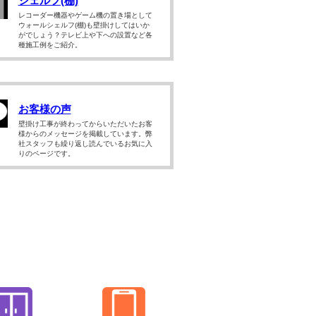
シェルフ(棚)
レコーダー機器やゲーム機の置き場として
ウォールシェルフ(棚)も壁掛けしてはいか
がでしょう？テレビ上や下への設置など各
種施工例をご紹介。
お客様の声
壁掛け工事が終わってからいただいたお客
様からのメッセージを掲載しています。弊
社スタッフも繰り返し読んでいるお気に入
りのページです。