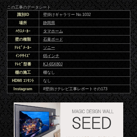
この工事のデータシート
識別ID
壁掛けギャラリー No.1032
場所
静岡県
ﾊｳｽﾒｰｶｰ
タマホーム
壁の種類
石膏ボード
ﾃﾚﾋﾞﾒｰｶｰ
ソニー
ｲﾝﾁｻｲｽﾞ
65インチ
ﾃﾚﾋﾞ型番
KJ-65X80J
棚の施工
棚なし
HDMI ｺﾝｾﾝﾄ
なし
Instagram
#壁掛けテレビ工事レポートその173