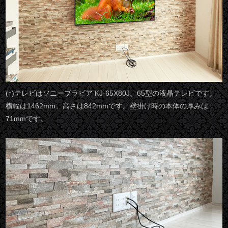
(↑)テレビはソニーブラビア KJ-65X80J。65型の液晶テレビです。
横幅は1462mm、高さは842mmです。壁掛け時の本体の厚みは
71mmです。