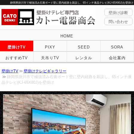
静岡県掛川市で補強済み石膏ボード壁に壁内経路を新設し、65インチ液晶テレビ(KJ-65X80J)を壁掛け
壁掛け診断
問い合わせ
HOME
壁掛けTV
PIXY
SEED
SORA
おすすめTV
天吊りTV
レンタル
会社案内
壁掛けTV
壁掛けテレビギャラリー
静岡県掛川市で補強済み石膏ボード壁に壁内経路を新設し、65インチ液
晶テレビ(KJ-65X80J)を壁掛け