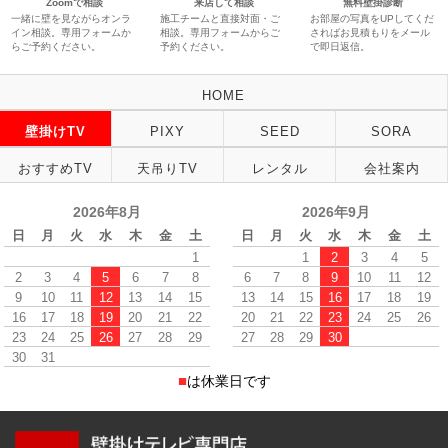
Zoomで相談
来店して相談
無料壁掛診断
一緒に壁を見ながらオンラ
施工チームと直接対面・ご
お部屋の写真をUPしてくだ
イン相談。専用フォームか
相談。専用フォームからご
さればお見積もりをメール
らご予約ください。
予約ください。
で即日返信。
HOME
壁掛けTV
PIXY
SEED
SORA
おすすめTV
天吊りTV
レンタル
会社案内
2026年8月
2026年9月
日
月
火
水
木
金
土
日
月
火
水
木
金
土
1
1
2
3
4
5
2
3
4
5
6
7
8
6
7
8
9
10
11
12
9
10
11
12
13
14
15
13
14
15
16
17
18
19
16
17
18
19
20
21
22
20
21
22
23
24
25
26
23
24
25
26
27
28
29
27
28
29
30
30
31
■
は休業日です