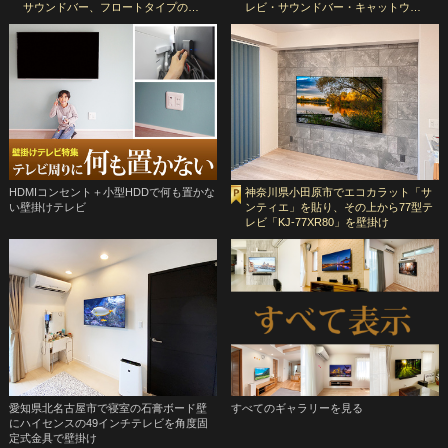
サウンドバー、フロートタイプの…
レビ・サウンドバー・キャットウ…
HDMIコンセント＋小型HDDで何も置かな
神奈川県小田原市でエコカラット「サ
い壁掛けテレビ
ンティエ」を貼り、その上から77型テ
レビ「KJ-77XR80」を壁掛け
愛知県北名古屋市で寝室の石膏ボード壁
すべてのギャラリーを見る
にハイセンスの49インチテレビを角度固
定式金具で壁掛け