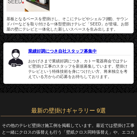
基板となるベースを壁掛けし、そこにテレビやシェルフ(棚)、サウン
ドバーなどを取り付ける一体型壁掛けテレビ「SEED」が登場。お部
屋の壁にテレビと一体化した新しいスペースを生み出します。
業績好調につき自社スタッフ募集中
おかげさまで業績好調につき、カトー電器商会ではテレ
ビ壁掛け工事のスタッフを新規募集しています。壁掛け
テレビという特殊技術を身につけたい方、将来独立を考
えている方からの応募をお待ちしております。
最新の壁掛けギャラリー 9選
その他のテレビ壁掛け施工例を掲載しています。最近では壁掛け工事
と一緒にクロスの張替えも行う「壁紙クロス同時張替え」や、エコカ