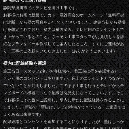
静岡県掛川市でのテレビ壁掛け工事です。
お客様のお宅は新築で、カトー電器商会のホームページ「無料壁掛
け診断」から壁の写真をUPしてくださいました。建築当初から壁掛
けを想定されており、壁内は補強済み、テレビ用のコンセントもで
き上がっているとのこと。さっそく工事スタッフがお見積もりを詳
細なプランをメール作成してご案内したところ、すぐにご連絡があ
り、工事のご依頼をいただきました。(ありがとうございます)
壁内に配線経路を新設
施工当日、スタッフ2名がお客様宅へ。着工前に壁を確認すると、
テレビ用のコンセントはありますが、床上のコンセントとつながっ
ていないことが判明しました。このまま工事を行うとテレビからテ
レビボードの機器につなぐ配線は丸見えになってしまいます。そこ
でお客様にその旨をご説明し、壁内に新たに配線経路を作ることに
しました。(新築で「壁掛けテレビの準備ができている」ご家庭では
よくある出来事です)
配線経路とコンセントを追加することになりましたが、壁はしっか
り補強されています。通常の石膏ボードと比較すると厚みも強度も