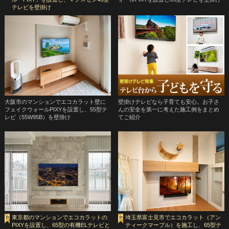
テレビを壁掛け
大阪市のマンションでエコカラット壁に
壁掛けテレビなら子育ても安心。お子さ
フェイクウォールPIXYを設置し、55型テ
んの安全を第一に考えた施工例をまとめ
レビ（55W95B）を壁掛け
てご紹介
東京都のマンションでエコカラットの
埼玉県富士見市でエコカラット（アン
PIXYを設置し、65型の有機ELテレビと
ティークマーブル）を施工し、65型テ