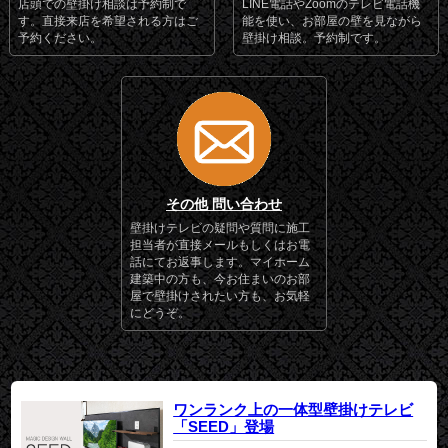
店頭での壁掛け相談は予約制で
LINE電話やZoomのテレビ電話機
す。直接来店を希望される方はご
能を使い、お部屋の壁を見ながら
予約ください。
壁掛け相談。予約制です。
その他 問い合わせ
壁掛けテレビの疑問や質問に施工
担当者が直接メールもしくはお電
話にてお返事します。マイホーム
建築中の方も、今お住まいのお部
屋で壁掛けされたい方も、お気軽
にどうぞ。
ワンランク上の一体型壁掛けテレビ
「SEED」登場