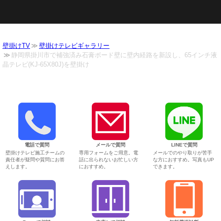
壁掛けTV
壁掛けテレビギャラリー
静岡県掛川市で補強済み石膏ボード壁に壁内経路を新設し、65インチ液
晶テレビ(KJ-65X80J)を壁掛け
電話で質問
メールで質問
LINEで質問
壁掛けテレビ施工チームの
専用フォームをご用意。電
メールでのやり取りが苦手
責任者が疑問や質問にお答
話に出られないお忙しい方
な方におすすめ。写真もUP
えします。
におすすめ。
できます。