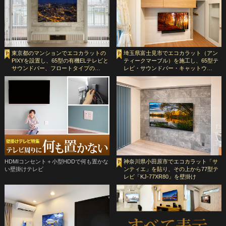
東京都のマンションでエコカラットの
埼玉県富士見市でエコカラット（アン
PIXYを設置し、65型の有機ELテレビと
ティークマーブル）を施工し、65型テ
サウンドバー、フロートタイプの…
レビ・サウンドバー・キャットウ…
HDMIコンセント＋小型HDDで何も置かな
神奈川県小田原市でエコカラット「サ
い壁掛けテレビ
ンティエ」を貼り、その上から77型テ
レビ「KJ-77XR80」を壁掛け