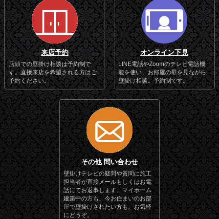
来店予約
オンライン下見
店頭での壁掛け相談は予約制で
LINE電話やZoomのテレビ電話機
す。直接来店を希望される方はご
能を使い、お部屋の壁を見ながら
予約ください。
壁掛け相談。予約制です。
その他 問い合わせ
壁掛けテレビの疑問や質問に施工
担当者が直接メールもしくはお電
話にてお返事します。マイホーム
建築中の方も、今お住まいのお部
屋で壁掛けされたい方も、お気軽
にどうぞ。