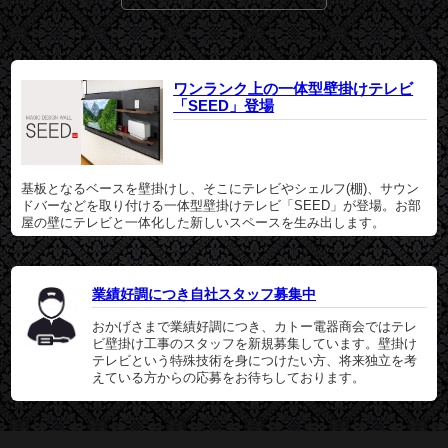
ワンランク上の一体型壁掛けテレビ
「SEED」登場
基板となるベースを壁掛けし、そこにテレビやシェルフ(棚)、サウン
ドバーなどを取り付ける一体型壁掛けテレビ「SEED」が登場。お部
屋の壁にテレビと一体化した新しいスペースを生み出します。
業績好調につき自社スタッフ募集中
おかげさまで業績好調につき、カトー電器商会ではテレ
ビ壁掛け工事のスタッフを新規募集しています。壁掛け
テレビという特殊技術を身につけたい方、将来独立を考
えている方からの応募をお待ちしております。