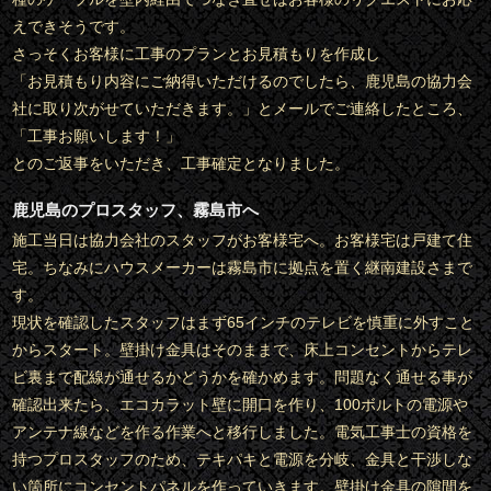
えできそうです。
さっそくお客様に工事のプランとお見積もりを作成し
「お見積もり内容にご納得いただけるのでしたら、鹿児島の協力会
社に取り次がせていただきます。」とメールでご連絡したところ、
「工事お願いします！」
とのご返事をいただき、工事確定となりました。
鹿児島のプロスタッフ、霧島市へ
施工当日は協力会社のスタッフがお客様宅へ。お客様宅は戸建て住
宅。ちなみにハウスメーカーは霧島市に拠点を置く継南建設さまで
す。
現状を確認したスタッフはまず65インチのテレビを慎重に外すこと
からスタート。壁掛け金具はそのままで、床上コンセントからテレ
ビ裏まで配線が通せるかどうかを確かめます。問題なく通せる事が
確認出来たら、エコカラット壁に開口を作り、100ボルトの電源や
アンテナ線などを作る作業へと移行しました。電気工事士の資格を
持つプロスタッフのため、テキパキと電源を分岐、金具と干渉しな
い箇所にコンセントパネルを作っていきます。壁掛け金具の隙間を