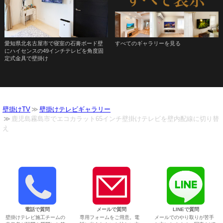
愛知県北名古屋市で寝室の石膏ボード壁
すべてのギャラリーを見る
にハイセンスの49インチテレビを角度固
定式金具で壁掛け
壁掛けTV
壁掛けテレビギャラリー
鹿児島霧島市でエコカラット65インチ壁掛けテレビを壁内配線に切り替
え
電話で質問
メールで質問
LINEで質問
壁掛けテレビ施工チームの
専用フォームをご用意。電
メールでのやり取りが苦手