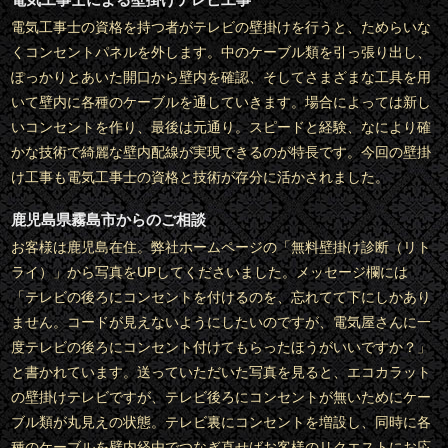
電気工事士の資格を持つ者がテレビの壁掛けを行うと、ためらいな
くコンセントパネルを外します。中のケーブル類を引っ張り出し、
ぽっかりとあいた開口から壁内を確認、そしてさまざまな工具を用
いて壁内に各種のケーブルを通していきます。場合によっては新し
いコンセントを作り、最後は元通り。スピードと経験、なにより確
かな技術で綺麗な壁内配線が実現できるのが特長です。今回の壁掛
け工事も電気工事士の資格と技術が存分に活かされました。
鹿児島県霧島市からのご相談
お客様は鹿児島在住。弊社ホームページの「無料壁掛け診断（リト
ライ）」から写真をUPしてくださいました。メッセージ欄には
「テレビの後ろにコンセントを付けるのを、忘れてて下にしかあり
ません。コードが見えないようにしたいのですが、電気屋さんに一
度テレビの後ろにコンセント付けてもらったほうがいいですか？」
と書かれています。送っていただいた写真を見ると、エコカラット
の壁掛けテレビですが、テレビ後ろにコンセントが無いためにケー
ブル類が丸見えの状態。テレビ裏にコンセントを増設し、同時に各
種のケーブルを壁内経由でつなぎ直せばお客様のリクエストにお応