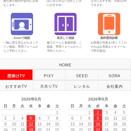
責任者が疑問や質問にお答
話に出られないお忙しい方
な方におすすめ。写真もUP
えします。
におすすめ。
できます。
Zoomで相談
来店して相談
無料壁掛診断
一緒に壁を見ながらオンラ
施工チームと直接対面・ご
お部屋の写真をUPしてくだ
イン相談。専用フォームか
相談。専用フォームからご
さればお見積もりをメール
らご予約ください。
予約ください。
で即日返信。
HOME
壁掛けTV
PIXY
SEED
SORA
おすすめTV
天吊りTV
レンタル
会社案内
2026年8月
2026年9月
日
月
火
水
木
金
土
日
月
火
水
木
金
土
1
1
2
3
4
5
2
3
4
5
6
7
8
6
7
8
9
10
11
12
9
10
11
12
13
14
15
13
14
15
16
17
18
19
16
17
18
19
20
21
22
20
21
22
23
24
25
26