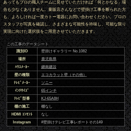
あってもプロの職人チームに見せていただければ「何とかなる」場
合も少なくありません。量販店さんなどで壁掛け工事を断られた方
も、よろしければ一度カトー電器にお問い合わせください。プロの
スタッフが写真を確認し、さまざまな可能性を吟味し、可能な限り
実現に向けた選択肢をご用意させていただきます。
この工事のデータシート
識別ID
壁掛けギャラリー No.1082
場所
鹿児島県
ﾊｳｽﾒｰｶｰ
継南建設
壁の種類
エコカラット壁（その他）
ﾃﾚﾋﾞﾒｰｶｰ
ソニー
ｲﾝﾁｻｲｽﾞ
65インチ
ﾃﾚﾋﾞ型番
KJ-65A8H
棚の施工
棚なし
HDMI ｺﾝｾﾝﾄ
なし
Instagram
#壁掛けテレビ工事レポートその149