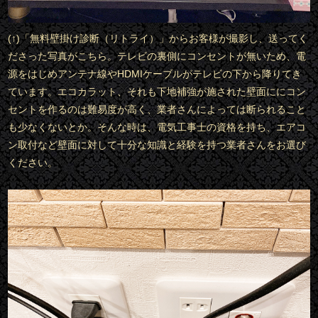
(↑)「無料壁掛け診断（リトライ）」からお客様が撮影し、送ってく
ださった写真がこちら。テレビの裏側にコンセントが無いため、電
源をはじめアンテナ線やHDMIケーブルがテレビの下から降りてき
ています。エコカラット、それも下地補強が施された壁面ににコン
セントを作るのは難易度が高く、業者さんによっては断られること
も少なくないとか。そんな時は、電気工事士の資格を持ち、エアコ
ン取付など壁面に対して十分な知識と経験を持つ業者さんをお選び
ください。