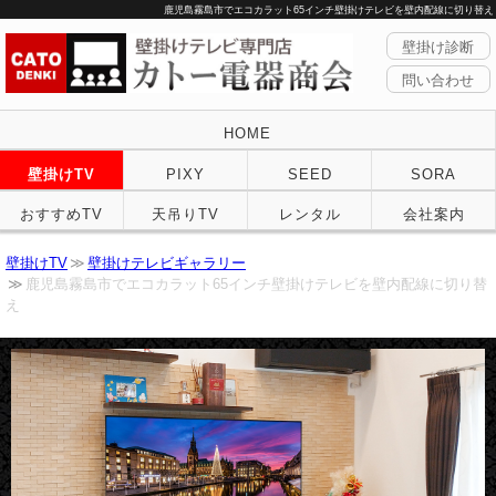
鹿児島霧島市でエコカラット65インチ壁掛けテレビを壁内配線に切り替え
壁掛け診断
問い合わせ
HOME
壁掛けTV
PIXY
SEED
SORA
おすすめTV
天吊りTV
レンタル
会社案内
壁掛けTV
壁掛けテレビギャラリー
鹿児島霧島市でエコカラット65インチ壁掛けテレビを壁内配線に切り替
え