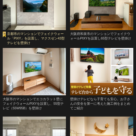
京都市のマンションでフェイクウォー
大阪府和泉市のマンションでフェイクウ
ル「PIXY」を設置し、マクスゼン43型
ォールPIXYを設置し65型テレビを壁掛け
テレビを壁掛け
大阪市のマンションでエコカラット壁に
壁掛けテレビなら子育ても安心。お子さ
フェイクウォールPIXYを設置し、55型テ
んの安全を第一に考えた施工例をまとめ
レビ（55W95B）を壁掛け
てご紹介