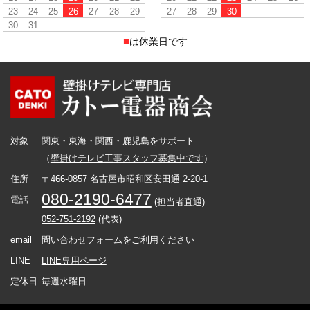
23
24
25
26
27
28
29
27
28
29
30
30
31
■
は休業日です
対象
関東・東海・関西・鹿児島をサポート
（
壁掛けテレビ工事スタッフ募集中です
）
住所
〒466-0857 名古屋市昭和区安田通 2-20-1
080-2190-6477
電話
(担当者直通)
052-751-2192
(代表)
email
問い合わせフォームをご利用ください
LINE
LINE専用ページ
定休日
毎週水曜日