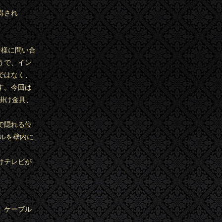
得され
ー様に問い合
うで、イン
ではなく、
す。今回は
掛け金具、
で隠れる位
ブルを壁内に
けテレビが
、ケーブル