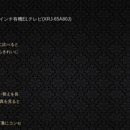
機ELテレビ(XRJ-65A80J)
に比べると
もきれいに
い替えを良
写真を見ると
ビ裏にコンセ