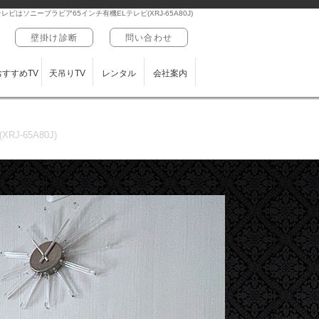
ソニーブラビア65インチ有機ELテレビ(XRJ-65A80J)
壁掛け診断
問い合わせ
おすすめTV
天吊りTV
レンタル
会社案内
65A80J)