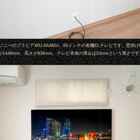
はソニーのブラビアXRJ-65A80J。65インチの有機ELテレビです。壁掛
1448mm、高さが836mm。テレビ本体の厚みは53mmという薄さです