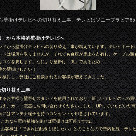
掛けテレビへの切り替え工事。テレビはソニーブラビア65インチ有
風」から本格的壁掛けテレビへ
ンドから壁掛けテレビへの切り替え工事が増えています。テレビボード
ンドは場所を取りませんが、それでも台座が床上を占有し、ケーブル類
はコツを要します。なにより壁掛け「風」であるため、
物の壁掛けしたい！」
を検討し、弊社にご相談されるお客様が増えてきました。
の切り替え工事
するお客様も壁寄せスタンドを使用されており、新しいテレビのへの買
らえ、カトー電器にお問い合わせくださいました。UPしていただいた
面にはアンテナ端子を持つコンセントが用意されています。
「これなら壁内補強を施せば壁掛けは可能ですね。」
「お客様は『できれば配線も隠したい』とのことなので壁内配線＋テレ