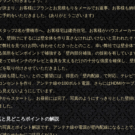
プランで行きましょう。」
が決まり、お客様にプランとお見積もりをメールでお返事。お客様も納
ご予約をいただきました。(ありがとうございます)
スタッフ2名が豊橋市へ。お客様宅は建売住宅。お客様がハウスメーカ
ろ、壁掛けにするには壁全体を作り直さなければいけないと言われたそ
で弊社を見つけお問い合わせくださったとのこと。幸い弊社では壁全体
る箇所をピンポイントで補強する「壁内部分補強」の技術を有していま
使って65インチのテレビと金具を支えるだけの十分な強度を確保し、壁
ビを取り付けさせていただきました。
配線も隠したい」とのご要望には、得意の「壁内配線」で対応。テレビ
コンセントを作り、アンテナ線や100ボルト電源、さらにはHDMIケー
ら見えないようにしています。
中からスタートし、お昼前には完了。写真のようにすっきりとした壁掛
ました。
真と見どころポイントの解説
の写真とポイント解説です。アンテナ線や電源が壁内配線になることで
ど減らせたかにご注目ください。