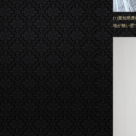
(↑)愛知
地が無い壁