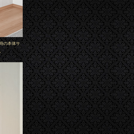
け時の本体サ
。