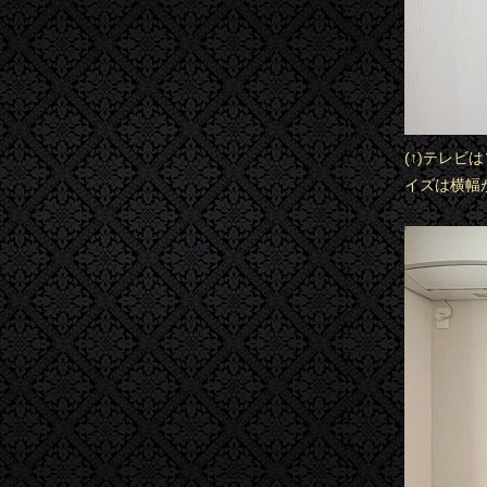
(↑)テレビ
イズは横幅が