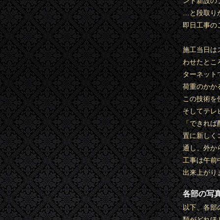
ント新設の
…と段取り
即日工事の
施工当日は
わせたとこ
ターネット
荷重のかか
この技術を
そしてテレ
「できれば
置に新しく
通し、外か
工事は午前
出来上がり
各部の写
以下、各部
類がどれほ