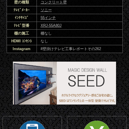
壁の種類
コンクリート壁
ﾃﾚﾋﾞﾒｰｶｰ
ソニー
ｲﾝﾁｻｲｽﾞ
55インチ
ﾃﾚﾋﾞ型番
XRJ-55A80J
棚の施工
棚なし
HDMI ｺﾝｾﾝﾄ
なし
Instagram
#壁掛けテレビ工事レポートその262