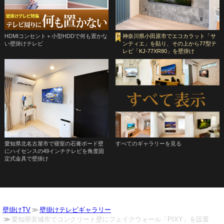
HDMIコンセント＋小型HDDで何も置かな
神奈川県小田原市でエコカラット「サ
い壁掛けテレビ
ンティエ」を貼り、その上から77型テ
レビ「KJ-77XR80」を壁掛け
愛知県北名古屋市で寝室の石膏ボード壁
すべてのギャラリーを見る
にハイセンスの49インチテレビを角度固
定式金具で壁掛け
壁掛けTV
壁掛けテレビギャラリー
愛知県安城市でコンクリート壁にフェイクウォール「PIXY」を設置