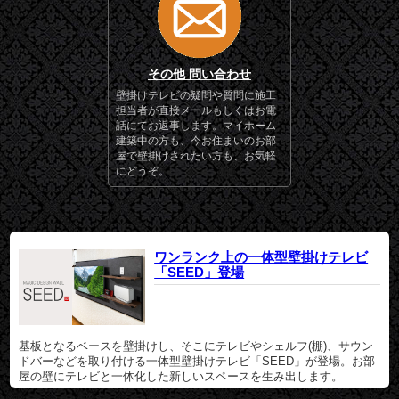
その他 問い合わせ
壁掛けテレビの疑問や質問に施工
担当者が直接メールもしくはお電
話にてお返事します。マイホーム
建築中の方も、今お住まいのお部
屋で壁掛けされたい方も、お気軽
にどうぞ。
ワンランク上の一体型壁掛けテレビ
「SEED」登場
基板となるベースを壁掛けし、そこにテレビやシェルフ(棚)、サウン
ドバーなどを取り付ける一体型壁掛けテレビ「SEED」が登場。お部
屋の壁にテレビと一体化した新しいスペースを生み出します。