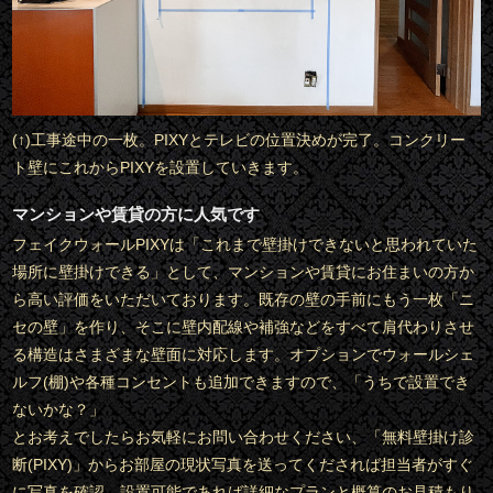
(↑)工事途中の一枚。PIXYとテレビの位置決めが完了。コンクリー
ト壁にこれからPIXYを設置していきます。
マンションや賃貸の方に人気です
フェイクウォールPIXYは「これまで壁掛けできないと思われていた
場所に壁掛けできる」として、マンションや賃貸にお住まいの方か
ら高い評価をいただいております。既存の壁の手前にもう一枚「ニ
セの壁」を作り、そこに壁内配線や補強などをすべて肩代わりさせ
る構造はさまざまな壁面に対応します。オプションでウォールシェ
ルフ(棚)や各種コンセントも追加できますので、「うちで設置でき
ないかな？」
とお考えでしたらお気軽にお問い合わせください、「無料壁掛け診
断(PIXY)」からお部屋の現状写真を送ってくだされば担当者がすぐ
に写真を確認。設置可能であれば詳細なプランと概算のお見積もり