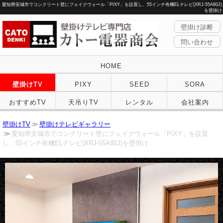
愛知県安城市でコンクリート壁にフェイクウォール「PIXY」を設置し、55インチ有機ELテレビ(XRJ-55A80J)
を壁掛け
壁掛け診断
問い合わせ
HOME
壁掛けTV
PIXY
SEED
SORA
おすすめTV
天吊りTV
レンタル
会社案内
壁掛けTV
壁掛けテレビギャラリー
愛知県安城市でコンクリート壁にフェイクウォール「PIXY」を設置
し、55インチ有機ELテレビ(XRJ-55A80J)を壁掛け