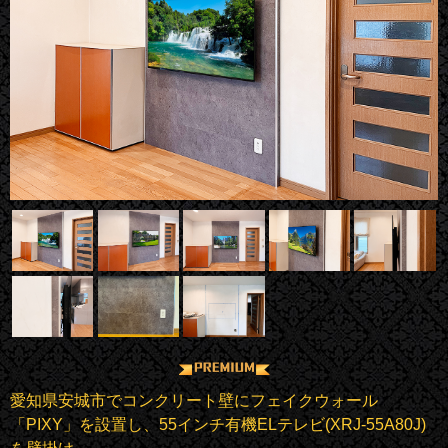
愛知県安城市でコンクリート壁にフェイクウォール
「PIXY」を設置し、55インチ有機ELテレビ(XRJ-55A80J)