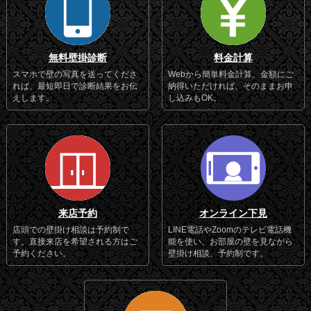
無料壁掛診断
料金計算
スマホで壁の写真を送ってくださ
Webから簡単料金計算。金額にご
れば、最短即日で診断結果をお伝
納得いただければ、そのままお申
えします。
し込みもOK。
来店予約
オンライン下見
店頭での壁掛け相談は予約制で
LINE電話やZoomのテレビ電話機
す。直接来店を希望される方はご
能を使い、お部屋の壁を見ながら
予約ください。
壁掛け相談。予約制です。