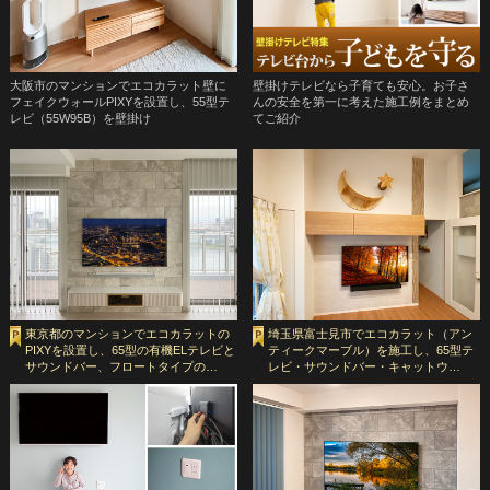
大阪市のマンションでエコカラット壁に
壁掛けテレビなら子育ても安心。お子さ
フェイクウォールPIXYを設置し、55型テ
んの安全を第一に考えた施工例をまとめ
レビ（55W95B）を壁掛け
てご紹介
東京都のマンションでエコカラットの
埼玉県富士見市でエコカラット（アン
PIXYを設置し、65型の有機ELテレビと
ティークマーブル）を施工し、65型テ
サウンドバー、フロートタイプの…
レビ・サウンドバー・キャットウ…