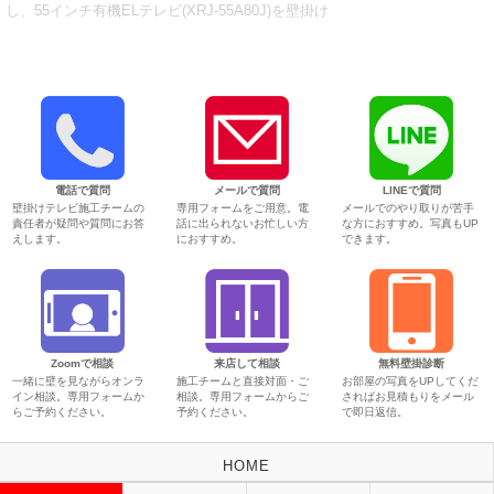
し、55インチ有機ELテレビ(XRJ-55A80J)を壁掛け
電話で質問
メールで質問
LINEで質問
壁掛けテレビ施工チームの
専用フォームをご用意。電
メールでのやり取りが苦手
責任者が疑問や質問にお答
話に出られないお忙しい方
な方におすすめ。写真もUP
えします。
におすすめ。
できます。
Zoomで相談
来店して相談
無料壁掛診断
一緒に壁を見ながらオンラ
施工チームと直接対面・ご
お部屋の写真をUPしてくだ
イン相談。専用フォームか
相談。専用フォームからご
さればお見積もりをメール
らご予約ください。
予約ください。
で即日返信。
HOME