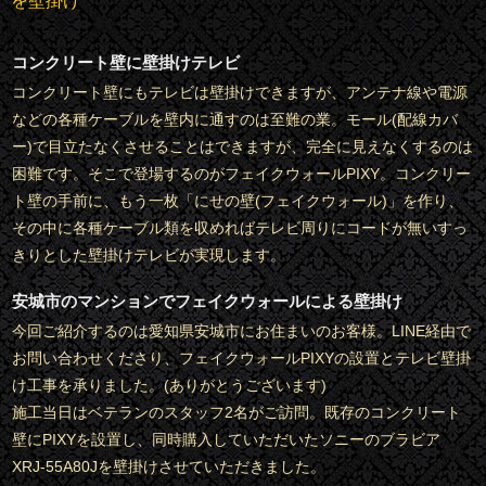
を壁掛け
コンクリート壁に壁掛けテレビ
コンクリート壁にもテレビは壁掛けできますが、アンテナ線や電源
などの各種ケーブルを壁内に通すのは至難の業。モール(配線カバ
ー)で目立たなくさせることはできますが、完全に見えなくするのは
困難です。そこで登場するのがフェイクウォールPIXY。コンクリー
ト壁の手前に、もう一枚「にせの壁(フェイクウォール)」を作り、
その中に各種ケーブル類を収めればテレビ周りにコードが無いすっ
きりとした壁掛けテレビが実現します。
安城市のマンションでフェイクウォールによる壁掛け
今回ご紹介するのは愛知県安城市にお住まいのお客様。LINE経由で
お問い合わせくださり、フェイクウォールPIXYの設置とテレビ壁掛
け工事を承りました。(ありがとうございます)
施工当日はベテランのスタッフ2名がご訪問。既存のコンクリート
壁にPIXYを設置し、同時購入していただいたソニーのブラビア
XRJ-55A80Jを壁掛けさせていただきました。