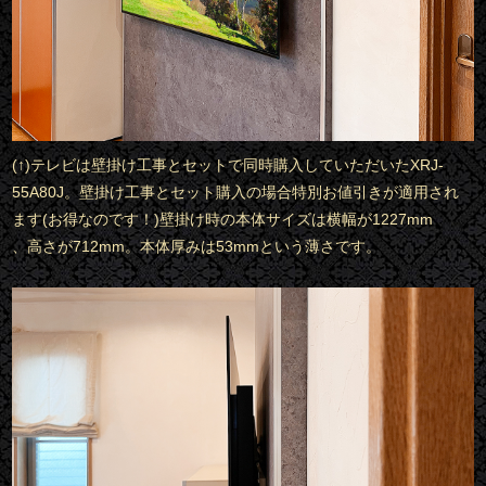
(↑)テレビは壁掛け工事とセットで同時購入していただいたXRJ-
55A80J。壁掛け工事とセット購入の場合特別お値引きが適用され
ます(お得なのです！)壁掛け時の本体サイズは横幅が1227mm
、高さが712mm。本体厚みは53mmという薄さです。