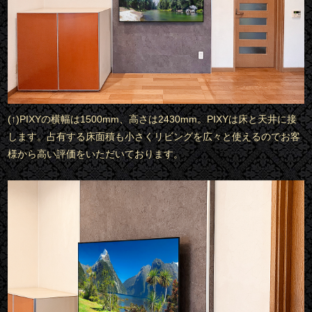
(↑)PIXYの横幅は1500mm、高さは2430mm。PIXYは床と天井に接
します。占有する床面積も小さくリビングを広々と使えるのでお客
様から高い評価をいただいております。