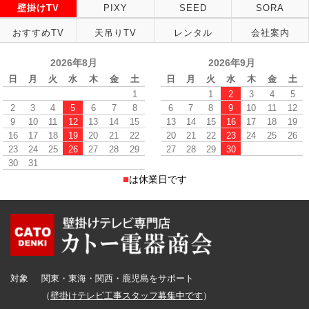
壁掛けTV
PIXY
SEED
SORA
おすすめTV
天吊りTV
レンタル
会社案内
2026年8月
2026年9月
日
月
火
水
木
金
土
日
月
火
水
木
金
土
1
1
2
3
4
5
2
3
4
5
6
7
8
6
7
8
9
10
11
12
9
10
11
12
13
14
15
13
14
15
16
17
18
19
16
17
18
19
20
21
22
20
21
22
23
24
25
26
23
24
25
26
27
28
29
27
28
29
30
30
31
■
は休業日です
対象
関東・東海・関西・鹿児島をサポート
（
壁掛けテレビ工事スタッフ募集中です
）