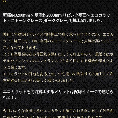
け
壁幅約3200mm × 壁高約2000mm リビング壁面へエコカラッ
ト・ストーングレース(ダークグレー)を施工致しました。
弊社にて壁掛けテレビと同時施工で多く承らせて頂くのが、エコカ
ラット施工です。特に今回のストーングレースは人気の高いシリー
ズとなっております。
とても高級感のある雰囲気を醸し出してくれますので、最近ではホ
テルやマンションのエントランスでも多く目にする機会が増えたよ
うに感じます。
エコカラットの目地もあるため、中心揃いの馬張りでの施工にて左
右対称な仕上がりも美しく感じられました。
エコカラットを同時施工するメリットは配線イメージで感じら
れます。
今回のような壁掛け及びエコカラット施工される壁に対して対角面
に存在するコンセントパターンは経験上とても多くあります。