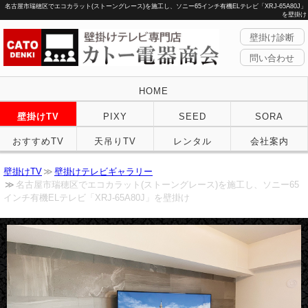
名古屋市瑞穂区でエコカラット(ストーングレース)を施工し、ソニー65インチ有機ELテレビ「XRJ-65A80J」
を壁掛け
壁掛け診断
問い合わせ
HOME
壁掛けTV
PIXY
SEED
SORA
おすすめTV
天吊りTV
レンタル
会社案内
壁掛けTV
壁掛けテレビギャラリー
名古屋市瑞穂区でエコカラット(ストーングレース)を施工し、ソニー65
インチ有機ELテレビ「XRJ-65A80J」を壁掛け