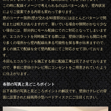
この時に配線イメージで考えられるのは2パターンあり、壁内状況
によりご提案できる内容も変わって参ります。
壁のコーナー箇所(壁が交わる90度部分)にはほとんどパターンで間
柱または軽天がありますので、塞いでいる場合や隙間がかなり少な
い場合には、部分的にモール配線にてのご対応となってしまいます
が、エコカラットを同時施工する際には、壁掛け面からも開口を作
り多くの場所から壁内配線出来る可能性を探る事が出来ますので、
多くの施工で配線を全て壁内配線にてご対応させて頂いておりま
す。
今回もエコカラットを施工する前に配線工事は完了させております
ので、事前に壁掛けテレビ用にコンセントをご用意されていたよう
に仕上がります。
各部の写真と見どころポイント
以下各部の写真と見どころポイントの解説です。壁掛けテレビの背
面に設置された録画用小型ハードディスクにご注目ください。