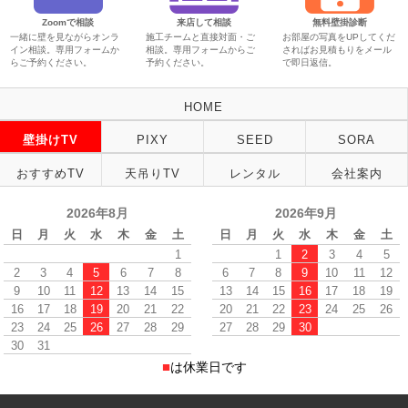
Zoomで相談
来店して相談
無料壁掛診断
一緒に壁を見ながらオンラ
施工チームと直接対面・ご
お部屋の写真をUPしてくだ
イン相談。専用フォームか
相談。専用フォームからご
さればお見積もりをメール
らご予約ください。
予約ください。
で即日返信。
HOME
壁掛けTV
PIXY
SEED
SORA
おすすめTV
天吊りTV
レンタル
会社案内
2026年8月
2026年9月
日
月
火
水
木
金
土
日
月
火
水
木
金
土
1
1
2
3
4
5
2
3
4
5
6
7
8
6
7
8
9
10
11
12
9
10
11
12
13
14
15
13
14
15
16
17
18
19
16
17
18
19
20
21
22
20
21
22
23
24
25
26
23
24
25
26
27
28
29
27
28
29
30
30
31
■
は休業日です