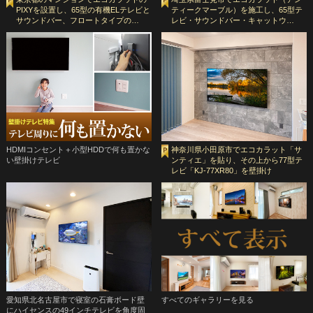
PIXYを設置し、65型の有機ELテレビと
ティークマーブル）を施工し、65型テ
サウンドバー、フロートタイプの…
レビ・サウンドバー・キャットウ…
HDMIコンセント＋小型HDDで何も置かな
神奈川県小田原市でエコカラット「サ
い壁掛けテレビ
ンティエ」を貼り、その上から77型テ
レビ「KJ-77XR80」を壁掛け
愛知県北名古屋市で寝室の石膏ボード壁
すべてのギャラリーを見る
にハイセンスの49インチテレビを角度固