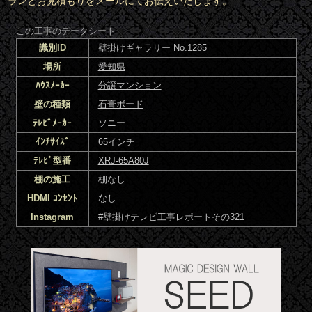
ランとお見積もりをメールにてお伝えいたします。
この工事のデータシート
識別ID
壁掛けギャラリー No.1285
場所
愛知県
ﾊｳｽﾒｰｶｰ
分譲マンション
壁の種類
石膏ボード
ﾃﾚﾋﾞﾒｰｶｰ
ソニー
ｲﾝﾁｻｲｽﾞ
65インチ
ﾃﾚﾋﾞ型番
XRJ-65A80J
棚の施工
棚なし
HDMI ｺﾝｾﾝﾄ
なし
Instagram
#壁掛けテレビ工事レポートその321