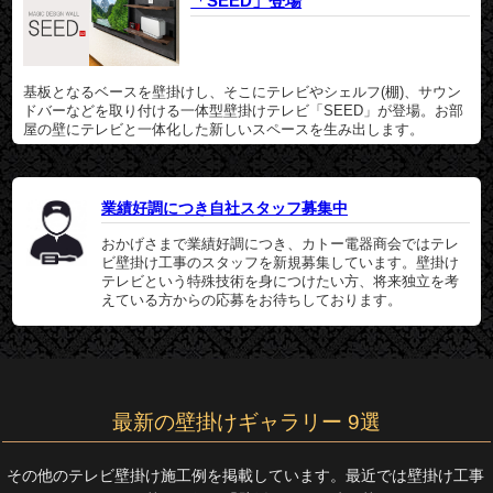
「SEED」登場
基板となるベースを壁掛けし、そこにテレビやシェルフ(棚)、サウン
ドバーなどを取り付ける一体型壁掛けテレビ「SEED」が登場。お部
屋の壁にテレビと一体化した新しいスペースを生み出します。
業績好調につき自社スタッフ募集中
おかげさまで業績好調につき、カトー電器商会ではテレ
ビ壁掛け工事のスタッフを新規募集しています。壁掛け
テレビという特殊技術を身につけたい方、将来独立を考
えている方からの応募をお待ちしております。
最新の壁掛けギャラリー 9選
その他のテレビ壁掛け施工例を掲載しています。最近では壁掛け工事