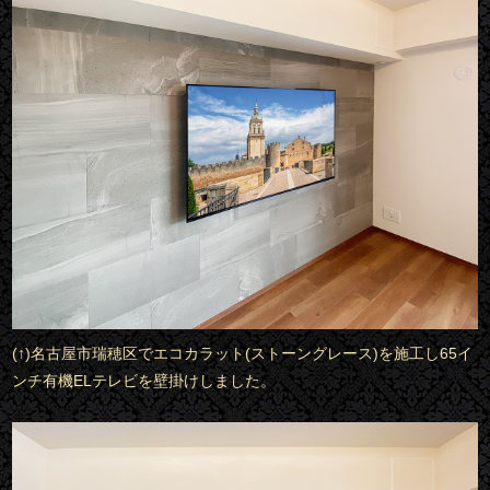
(↑)名古屋市瑞穂区でエコカラット(ストーングレース)を施工し65イ
ンチ有機ELテレビを壁掛けしました。