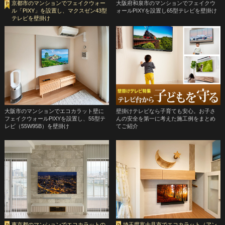
京都市のマンションでフェイクウォー
大阪府和泉市のマンションでフェイクウ
ル「PIXY」を設置し、マクスゼン43型
ォールPIXYを設置し65型テレビを壁掛け
テレビを壁掛け
大阪市のマンションでエコカラット壁に
壁掛けテレビなら子育ても安心。お子さ
フェイクウォールPIXYを設置し、55型テ
んの安全を第一に考えた施工例をまとめ
レビ（55W95B）を壁掛け
てご紹介
東京都のマンションでエコカラットの
埼玉県富士見市でエコカラット（アン