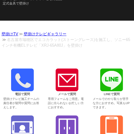
定式金具で壁掛け
壁掛けTV
壁掛けテレビギャラリー
名古屋市瑞穂区でエコカラット(ストーングレース)を施工し、ソニー65
インチ有機ELテレビ「XRJ-65A80J」を壁掛け
電話で質問
メールで質問
LINEで質問
壁掛けテレビ施工チームの
専用フォームをご用意。電
メールでのやり取りが苦手
責任者が疑問や質問にお答
話に出られないお忙しい方
な方におすすめ。写真もUP
えします。
におすすめ。
できます。