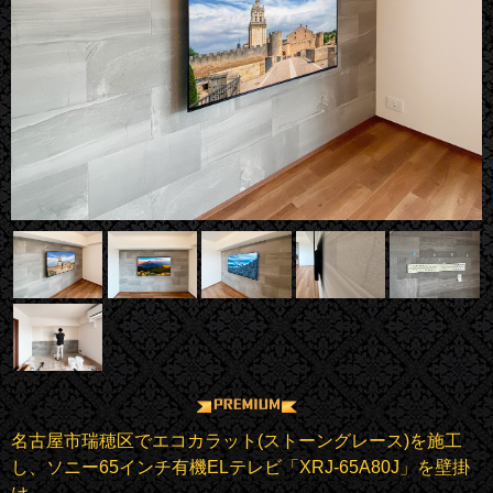
名古屋市瑞穂区でエコカラット(ストーングレース)を施工
し、ソニー65インチ有機ELテレビ「XRJ-65A80J」を壁掛