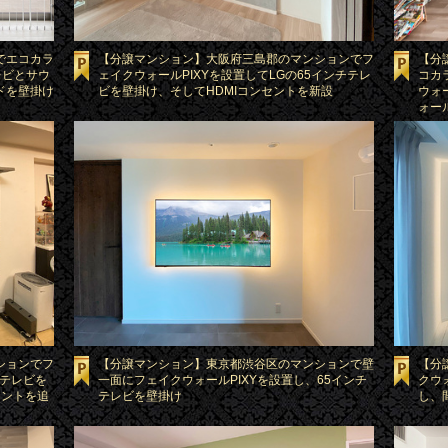
でエコカラ
【分譲マンション】大阪府三島郡のマンションでフ
【分
レビとサウ
ェイクウォールPIXYを設置してLGの65インチテレ
コカ
ドを壁掛け
ビを壁掛け、そしてHDMIコンセントを新設
ウォ
ォー
ションでフ
【分譲マンション】東京都渋谷区のマンションで壁
【分
型テレビを
一面にフェイクウォールPIXYを設置し、65インチ
クウ
セントを追
テレビを壁掛け
し、