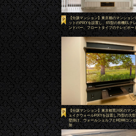
【分譲マンション】東京都のマンション
ットのPIXYを設置し、65型の有機ELテ
ンドバー、フロートタイプのテレビボー
【分譲マンション】東京都荒川区のマン
ェイクウォールPIXYを設置し75型の大
壁掛け、ウォールシェルフとHDMIコン
加