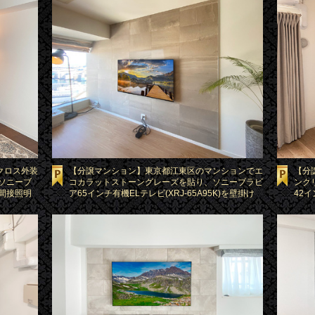
クロス外装
【分譲マンション】東京都江東区のマンションでエ
【分
、ソニーブ
コカラットストーングレーズを貼り、ソニーブラビ
ンク
と間接照明
ア65インチ有機ELテレビ(XRJ-65A95K)を壁掛け
42