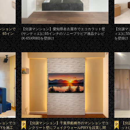
ンションで
【分譲マンション】愛知県名古屋市でエコカラット壁
【分譲マ
、65イン
(サンティエ)に65インチのソニーブラビア液晶テレビ
ィエ)に5
(K-65XR80)を壁掛け
を壁掛け
ションでコ
【分譲マンション】千葉県船橋市のマンションでコ
【分
XYを施工
ンクリート壁にフェイクウォールPIXYを設置し間
ット