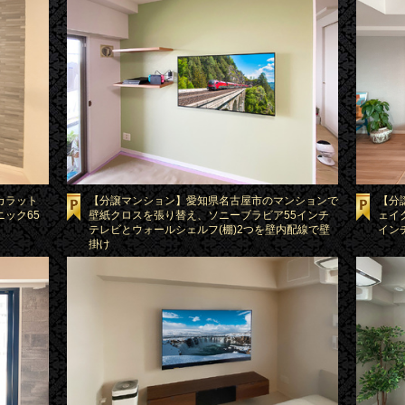
カラット
【分譲マンション】愛知県名古屋市のマンションで
【分
ック65
壁紙クロスを張り替え、ソニーブラビア55インチ
ェイ
テレビとウォールシェルフ(棚)2つを壁内配線で壁
イン
掛け