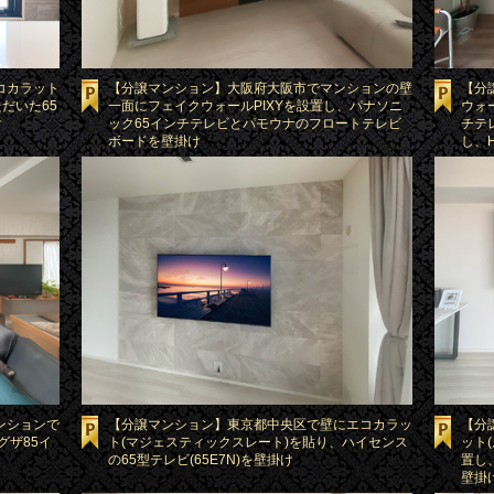
コカラット
【分譲マンション】大阪府大阪市でマンションの壁
【分
だいた65
一面にフェイクウォールPIXYを設置し、パナソニ
ウォ
け
ック65インチテレビとパモウナのフロートテレビ
チテレ
ボードを壁掛け
し、
ンションで
【分譲マンション】東京都中央区で壁にエコカラッ
【分
グザ85イ
ト(マジェスティックスレート)を貼り、ハイセンス
ット
の65型テレビ(65E7N)を壁掛け
置し
壁掛