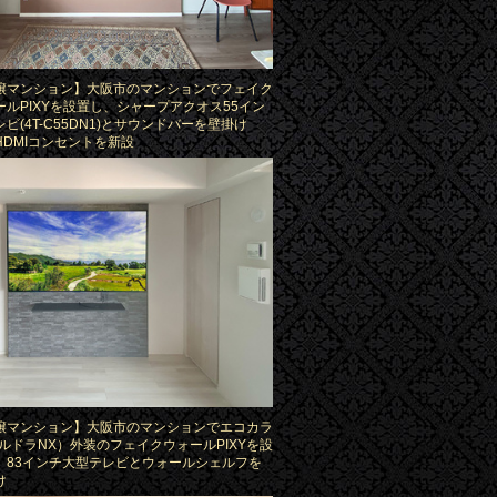
譲マンション】大阪市のマンションでフェイク
ールPIXYを設置し、シャープアクオス55イン
ビ(4T-C55DN1)とサウンドバーを壁掛け
HDMIコンセントを新設
譲マンション】大阪市のマンションでエコカラ
(ルドラNX）外装のフェイクウォールPIXYを設
、83インチ大型テレビとウォールシェルフを
け