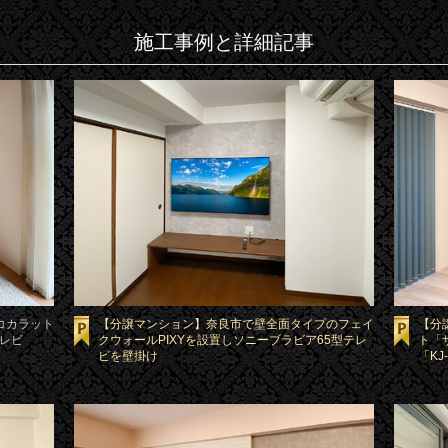
施工事例と詳細記事
コカラット
【分譲マンション】奈良市で壁全面タイプのフェイ
【分
テレビ
クウォールPIXYを設置しソニーブラビア65型テレ
ト「
ビを壁掛け
「KJ