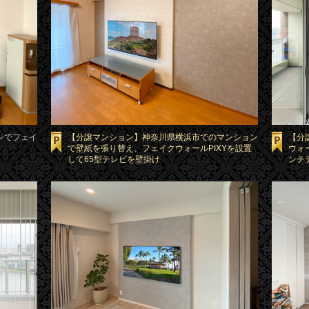
ンでフェイ
【分譲マンション】神奈川県横浜市でのマンション
【分
で壁紙を張り替え、フェイクウォールPIXYを設置
ウォ
して65型テレビを壁掛け
ンチ