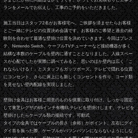
ランをメールでお伝えし、工事のご予約をいただきました。
施工当日はスタッフ2名がお客様宅へ。ご挨拶を済ませたらお客様
とご一緒にテレビの位置決め会議です。お客様のご希望と過去の経
験則を合わせて最適な壁掛け位置を決めていきます。今回はプレス
テ、Nintendo Switch、ケーブルTVチューナーなど接続機器が多く
結構な本数のケーブルを壁内に通すこととなりました。入線スペー
スが心配でしたが実際に調べてみると、思いのほか壁内は広く「こ
れならいける！」とスタッフもガッツポーズ。テレビで隠れる位置
にコンセント、さらに床上にも新しくコンセントを作り、コード類
を見せない壁内配線を実現しました。
壁掛け金具はお客様ご用意のものを慎重に取り付け。しっかり固定
して東芝レグザの65インチ有機ELテレビを壁掛けします。テレビを
壁掛けしたらケーブル類の接続です。可動式
タイプの金具ではケーブルの長さ（余裕）がポイント。左右にグイ
グイ首を振った際、ケーブルがパツンパツンにならないようにしな