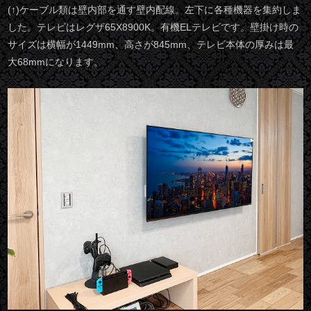
(↑)ケーブル類は壁内部を通す壁内配線。左下に各種機器を集約しま
した。テレビはレグザ65X8900K。有機ELテレビです。壁掛け時の
サイズは横幅が1449mm、高さが845mm、テレビ本体の厚みは最
大68mmになります。