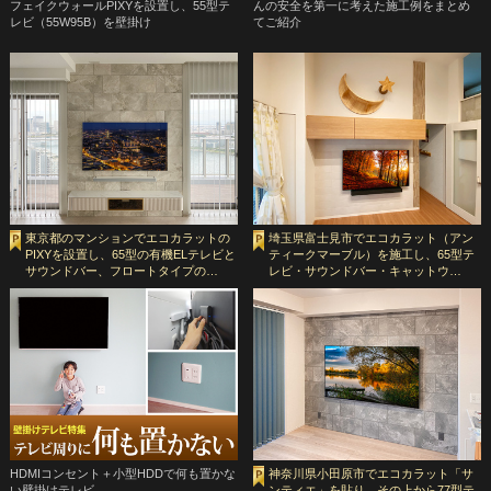
フェイクウォールPIXYを設置し、55型テ
んの安全を第一に考えた施工例をまとめ
レビ（55W95B）を壁掛け
てご紹介
東京都のマンションでエコカラットの
埼玉県富士見市でエコカラット（アン
PIXYを設置し、65型の有機ELテレビと
ティークマーブル）を施工し、65型テ
サウンドバー、フロートタイプの…
レビ・サウンドバー・キャットウ…
HDMIコンセント＋小型HDDで何も置かな
神奈川県小田原市でエコカラット「サ
い壁掛けテレビ
ンティエ」を貼り、その上から77型テ