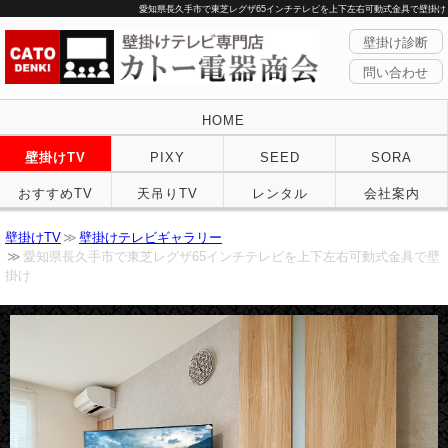
愛知県長久手市で東芝レグザ65インチテレビを上下左右可動式金具で壁掛け
壁掛け診断
問い合わせ
HOME
壁掛けTV
PIXY
SEED
SORA
おすすめTV
天吊りTV
レンタル
会社案内
壁掛けTV
壁掛けテレビギャラリー
愛知県長久手市で東芝レグザ65インチテレビを上下左右可動式金具で壁
掛け