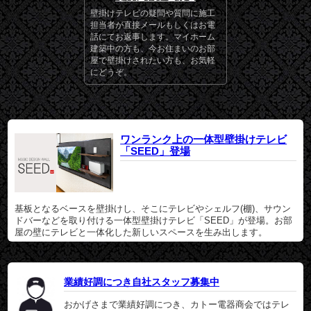
壁掛けテレビの疑問や質問に施工
担当者が直接メールもしくはお電
話にてお返事します。マイホーム
建築中の方も、今お住まいのお部
屋で壁掛けされたい方も、お気軽
にどうぞ。
ワンランク上の一体型壁掛けテレビ
「SEED」登場
基板となるベースを壁掛けし、そこにテレビやシェルフ(棚)、サウン
ドバーなどを取り付ける一体型壁掛けテレビ「SEED」が登場。お部
屋の壁にテレビと一体化した新しいスペースを生み出します。
業績好調につき自社スタッフ募集中
おかげさまで業績好調につき、カトー電器商会ではテレ