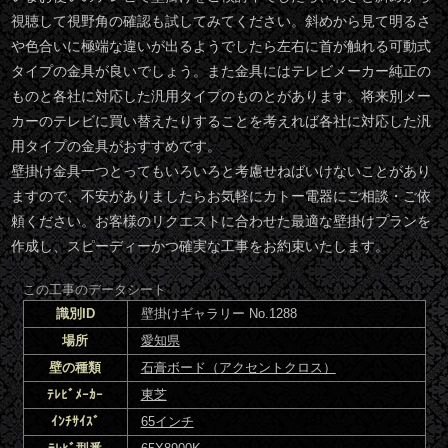
視聴して視野角の確認も試してみてください。斜めから見て明るさ
や色合いに極端な違いが出るようでしたら左右に首が触れる可動式
タイプの金具が良いでしょう。また金具にはテレビメーカー純正の
ものと各社に対応した汎用タイプのものとがあります。将来別メー
カーのテレビに買い替えたりすることを考えれば各社に対応した汎
用タイプの金具がおすすめです。
壁掛け金具一つとってもいろいろと考慮せねばいけないことがあり
ますので、不安がありましたらお気軽にカトー電器にご相談・ご依
頼ください。お客様のリクエストに合わせた最適な壁掛けプランを
作成し、スピーディーかつ確実な工事をお約束いたします。
この工事のデータシート
識別ID
壁掛けギャラリー No.1288
場所
愛知県
壁の種類
石膏ボード（アクセントクロス）
ﾃﾚﾋﾞﾒｰｶｰ
東芝
ｲﾝﾁｻｲｽﾞ
65インチ