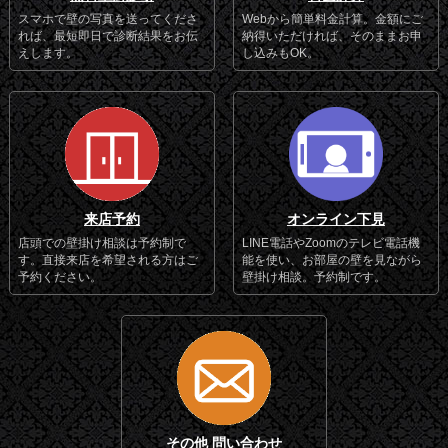
スマホで壁の写真を送ってくださ
Webから簡単料金計算。金額にご
れば、最短即日で診断結果をお伝
納得いただければ、そのままお申
えします。
し込みもOK。
来店予約
オンライン下見
店頭での壁掛け相談は予約制で
LINE電話やZoomのテレビ電話機
す。直接来店を希望される方はご
能を使い、お部屋の壁を見ながら
予約ください。
壁掛け相談。予約制です。
その他 問い合わせ