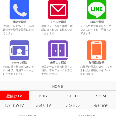
電話で質問
メールで質問
LINEで質問
壁掛けテレビ施工チームの
専用フォームをご用意。電
メールでのやり取りが苦手
責任者が疑問や質問にお答
話に出られないお忙しい方
な方におすすめ。写真もUP
えします。
におすすめ。
できます。
Zoomで相談
来店して相談
無料壁掛診断
一緒に壁を見ながらオンラ
施工チームと直接対面・ご
お部屋の写真をUPしてくだ
イン相談。専用フォームか
相談。専用フォームからご
さればお見積もりをメール
らご予約ください。
予約ください。
で即日返信。
HOME
壁掛けTV
PIXY
SEED
SORA
おすすめTV
天吊りTV
レンタル
会社案内