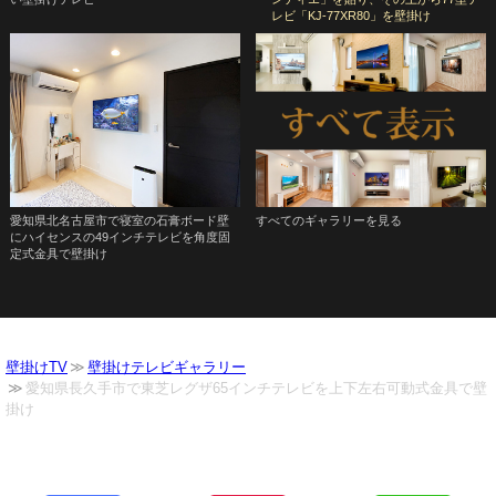
レビ「KJ-77XR80」を壁掛け
愛知県北名古屋市で寝室の石膏ボード壁
すべてのギャラリーを見る
にハイセンスの49インチテレビを角度固
定式金具で壁掛け
壁掛けTV
壁掛けテレビギャラリー
愛知県長久手市で東芝レグザ65インチテレビを上下左右可動式金具で壁
掛け