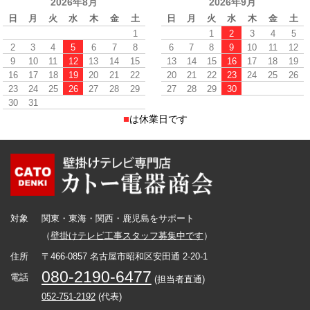
2026年8月
2026年9月
日
月
火
水
木
金
土
日
月
火
水
木
金
土
1
1
2
3
4
5
2
3
4
5
6
7
8
6
7
8
9
10
11
12
9
10
11
12
13
14
15
13
14
15
16
17
18
19
16
17
18
19
20
21
22
20
21
22
23
24
25
26
23
24
25
26
27
28
29
27
28
29
30
30
31
■
は休業日です
対象
関東・東海・関西・鹿児島をサポート
（
壁掛けテレビ工事スタッフ募集中です
）
住所
〒466-0857 名古屋市昭和区安田通 2-20-1
080-2190-6477
電話
(担当者直通)
052-751-2192
(代表)