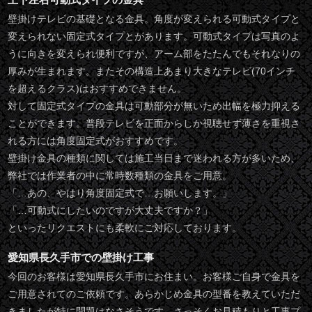
壁掛けテレビの基礎となる金具。角度が変えられる可動式タイプと
変えられない固定式タイプとがあります。可動式タイプは写真のよ
うに向きを変えられ便利ですが、アーム部をたたんでもそれなりの
厚みが生まれます。またその構造上あまり大きなテレビ(70インチ
を超えるクラス)はおすすめできません。
対して固定式タイプの金具は可動部分が無いため出幅を極力抑える
ことができます。普段テレビを正面からしか視聴せず薄さを重視さ
れる方には角度固定式がおすすめです。
壁掛け金具の種類に関しては施工当日まで迷われる方が多いため、
弊社では作業者の中に常時数種類の金具をご用意。
「…あの、やはり角度固定式で…お願いします。」
「…可動式にしたいのですが大丈夫ですか？」
といったリクエストにも柔軟にご対応しております。
愛知県長久手市での壁掛け工事
今回のお客様は愛知県長久手市にお住まい。お客様ご自身で金具を
ご用意されてのご依頼です。あらかじめ金具の型番を教えていただ
きましたが特に問題はなさそうです。さっそくお見積もりと工事プ