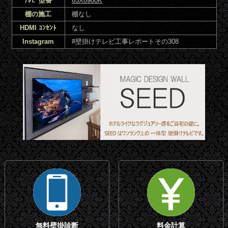
ﾃﾚﾋﾞ型番
65X8900K
棚の施工
棚なし
HDMI ｺﾝｾﾝﾄ
なし
Instagram
#壁掛けテレビ工事レポートその308
無料壁掛診断
料金計算