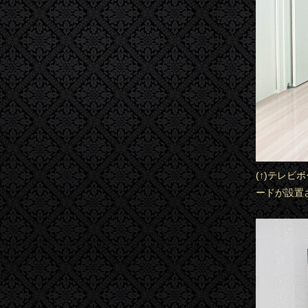
(↑)テレ
ードが設置