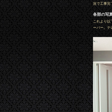
況で工事完
各部の写
これより以
ーバー。テ