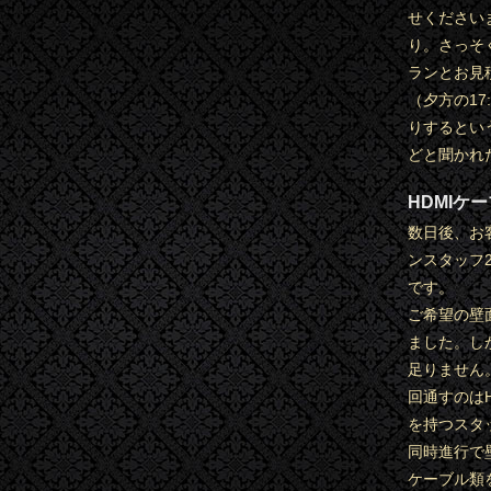
せください
り。さっそ
ランとお見
（夕方の17
りするとい
どと聞かれ
HDMIケ
数日後、お
ンスタッフ
です。
ご希望の壁
ました。し
足りません
回通すのは
を持つスタ
同時進行で
ケーブル類