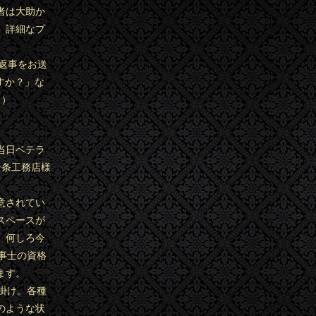
者は大助か
。詳細なプ
お返事をお送
すか？」な
。）
当日ベテラ
一条工務店様
意されてい
スペースが
。何しろ今
事士の資格
ます。
掛け。各種
のような状