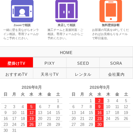
Zoomで相談
来店して相談
無料壁掛診断
一緒に壁を見ながらオンラ
施工チームと直接対面・ご
お部屋の写真をUPしてくだ
イン相談。専用フォームか
相談。専用フォームからご
さればお見積もりをメール
らご予約ください。
予約ください。
で即日返信。
HOME
壁掛けTV
PIXY
SEED
SORA
おすすめTV
天吊りTV
レンタル
会社案内
2026年8月
2026年9月
日
月
火
水
木
金
土
日
月
火
水
木
金
土
1
1
2
3
4
5
2
3
4
5
6
7
8
6
7
8
9
10
11
12
9
10
11
12
13
14
15
13
14
15
16
17
18
19
16
17
18
19
20
21
22
20
21
22
23
24
25
26
23
24
25
26
27
28
29
27
28
29
30
30
31