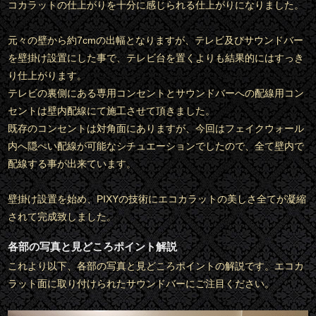
コカラットの仕上がりを十分に感じられる仕上がりになりました。
元々の壁から約7cmの出幅となりますが、テレビ及びサウンドバー
を壁掛け設置にした事で、テレビ台を置くよりも結果的にはすっき
り仕上がります。
テレビの裏側にある専用コンセントとサウンドバーへの配線用コン
セントは壁内配線にて施工させて頂きました。
既存のコンセントは対角面にありますが、今回はフェイクウォール
内へ隠ぺい配線が可能なシチュエーションでしたので、全て壁内で
配線する事が出来ています。
壁掛け設置を始め、PIXYの技術にエコカラットの美しさ全てが凝縮
されて完成致しました。
各部の写真と見どころポイント解説
これより以下、各部の写真と見どころポイントの解説です。エコカ
ラット面に取り付けられたサウンドバーにご注目ください。