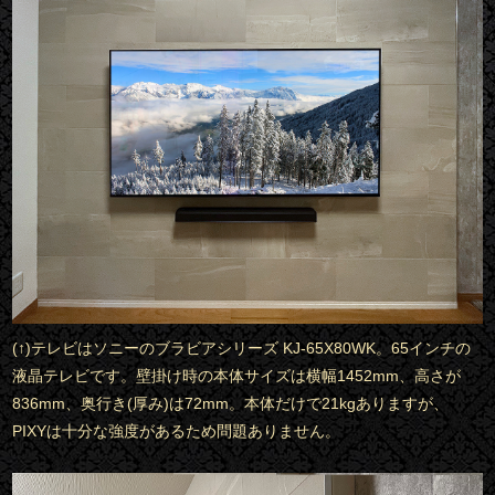
(↑)テレビはソニーのブラビアシリーズ KJ-65X80WK。65インチの
液晶テレビです。壁掛け時の本体サイズは横幅1452mm、高さが
836mm、奥行き(厚み)は72mm。本体だけで21kgありますが、
PIXYは十分な強度があるため問題ありません。