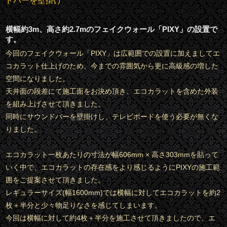
ドバーを壁掛け
横幅約3m、高さ約2.7mのフェイクウォール「PIXY」の設置で
す。
今回のフェイクウォール「PIXY」は広範囲での設置に加えましてエ
コカラット仕上げのため、今までの雰囲気から更に高級感の増した
空間になりました。
天井面の段差にて施工面をお決め頂き、エコカラットを含めた外装
を組み上げさせて頂きました。
同時にサウンドバーを壁掛けし、テレビボードを使う必要が無くな
りました。
エコカラット一枚あたりの寸法が幅606mm × 高さ303mmを貼って
いく中で、エコカラットの存在感をより感じるようにPIXYの施工範
囲をご提案させて頂きました。
レギュラーサイズ(幅1600mm)では横幅に対してエコカラットを約2
枚＋半分と少々物足りなさを感じてしまいます。
今回は横幅に対して約4枚＋半分を施工させて頂きましたので、エ