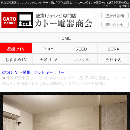
東京都江東区でマンションのコンクリート壁にPIXYを設置し、ソニーの65インチ液晶テレビ(KJ-65X80WK)と
サウンドバーを壁掛け
壁掛け診断
問い合わせ
HOME
壁掛けTV
PIXY
SEED
SORA
おすすめTV
天吊りTV
レンタル
会社案内
壁掛けTV
壁掛けテレビギャラリー
東京都江東区でマンションのコンクリート壁にPIXYを設置し、ソニー
の65インチ液晶テレビ(KJ-65X80WK)とサウンドバーを壁掛け