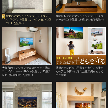
京都市のマンションでフェイクウォー
大阪府和泉市のマンションでフェイクウ
ル「PIXY」を設置し、マクスゼン43型
ォールPIXYを設置し65型テレビを壁掛け
テレビを壁掛け
大阪市のマンションでエコカラット壁に
壁掛けテレビなら子育ても安心。お子さ
フェイクウォールPIXYを設置し、55型テ
んの安全を第一に考えた施工例をまとめ
レビ（55W95B）を壁掛け
てご紹介