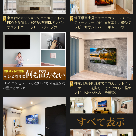
東京都のマンションでエコカラットの
埼玉県富士見市でエコカラット（アン
PIXYを設置し、65型の有機ELテレビと
ティークマーブル）を施工し、65型テ
サウンドバー、フロートタイプの…
レビ・サウンドバー・キャットウ…
HDMIコンセント＋小型HDDで何も置かな
神奈川県小田原市でエコカラット「サ
い壁掛けテレビ
ンティエ」を貼り、その上から77型テ
レビ「KJ-77XR80」を壁掛け