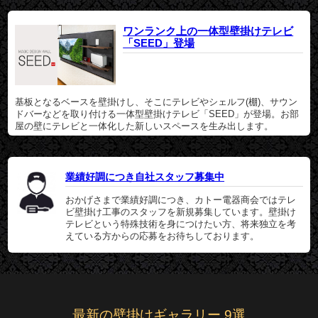
ワンランク上の一体型壁掛けテレビ
「SEED」登場
基板となるベースを壁掛けし、そこにテレビやシェルフ(棚)、サウン
ドバーなどを取り付ける一体型壁掛けテレビ「SEED」が登場。お部
屋の壁にテレビと一体化した新しいスペースを生み出します。
業績好調につき自社スタッフ募集中
おかげさまで業績好調につき、カトー電器商会ではテレ
ビ壁掛け工事のスタッフを新規募集しています。壁掛け
テレビという特殊技術を身につけたい方、将来独立を考
えている方からの応募をお待ちしております。
最新の壁掛けギャラリー 9選