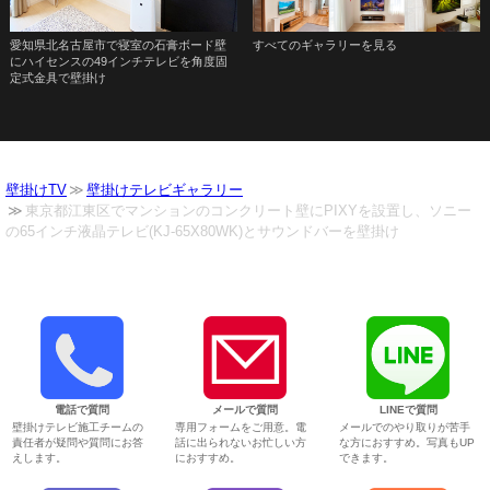
愛知県北名古屋市で寝室の石膏ボード壁
すべてのギャラリーを見る
にハイセンスの49インチテレビを角度固
定式金具で壁掛け
壁掛けTV
壁掛けテレビギャラリー
東京都江東区でマンションのコンクリート壁にPIXYを設置し、ソニー
の65インチ液晶テレビ(KJ-65X80WK)とサウンドバーを壁掛け
電話で質問
メールで質問
LINEで質問
壁掛けテレビ施工チームの
専用フォームをご用意。電
メールでのやり取りが苦手
責任者が疑問や質問にお答
話に出られないお忙しい方
な方におすすめ。写真もUP
えします。
におすすめ。
できます。