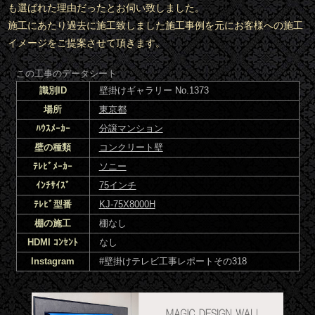
も選ばれた理由だったとお伺い致しました。
施工にあたり過去に施工致しました施工事例を元にお客様への施工
イメージをご提案させて頂きます。
この工事のデータシート
識別ID
壁掛けギャラリー No.1373
場所
東京都
ﾊｳｽﾒｰｶｰ
分譲マンション
壁の種類
コンクリート壁
ﾃﾚﾋﾞﾒｰｶｰ
ソニー
ｲﾝﾁｻｲｽﾞ
75インチ
ﾃﾚﾋﾞ型番
KJ-75X8000H
棚の施工
棚なし
HDMI ｺﾝｾﾝﾄ
なし
Instagram
#壁掛けテレビ工事レポートその318