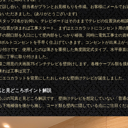
で話し合い、担当者がプランとお見積もりを作成。お客様にメールでお
をいただきました。(ありがとうございます)
スタッフ2名がお伺い。テレビボードはそのままでテレビの位置決め相
の位置が決まれば工事スタート。まずはエコカラットにコンセント用の
子の開口部を入口にして壁内部をしっかり補強。同時に電気工事士の資
00ボルトコンセントを手早く仕上げていきます。コンセントが出来上が
り付けです。使用したのは薄さを重視した角度固定式タイプ。水平垂直
面に丁寧に取り付けました。
様ご用意の大画面75インチテレビを壁掛けします。各種ケーブル類を接
来れば工事は完了。
にエコカラットを背景にしたおしゃれな壁掛けテレビが誕生しました。
真と見どころポイント解説
うぶの写真と見どころ解説です。壁掛けテレビを想定していない「普通
も下地補強を後から施し、コード類も壁内に隠している点にご注目くだ