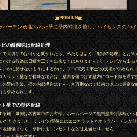
バーチン)が貼られた壁に壁内補強を施し、ハイセンスの75イン
レビの醍醐味は配線処理
ビで大切なのは何かと聞かれたら、私たちはよく「配線の処理」とお答
にかける行為は日曜大工でも出来なくはありませんが、テレビから出る
をいかに見せないようにするかは、プロ(電気工事士)の技術が求められ
コカラット壁など特殊な場合は、壁面を傷つけず壁内にコード類を通す
この壁内作業、壁の内部構造はせんっさ万別なので技術力以上に豊富な
力も求められます。
ット壁での壁内配線
する施工事例は名古屋市のお客様。ホームページの無料壁掛け診断から
ていただきました。テレビの背後にはエコカラットネオトラバーチンが
下地補強はなく、壁掛け用コンセントなどは見当たりません。
ちょっと高めですね。」