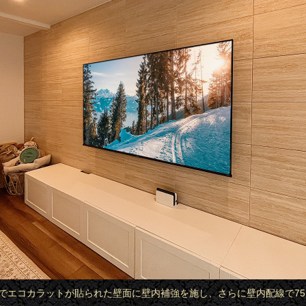
屋市でエコカラットが貼られた壁面に壁内補強を施し、さらに壁内配線で7