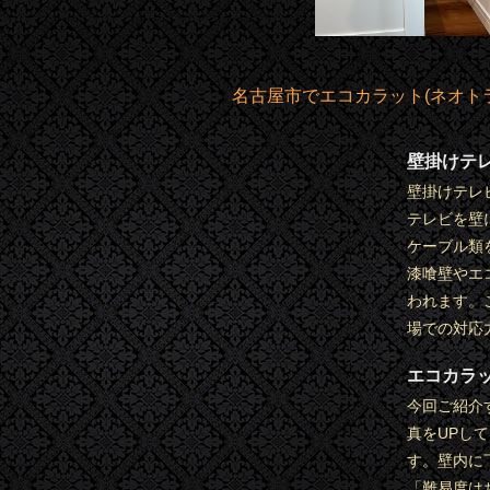
名古屋市でエコカラット(ネオトラ
壁掛けテ
壁掛けテレ
テレビを壁
ケーブル類
漆喰壁やエ
われます。
場での対応
エコカラ
今回ご紹介
真をUPし
す。壁内に
「難易度は