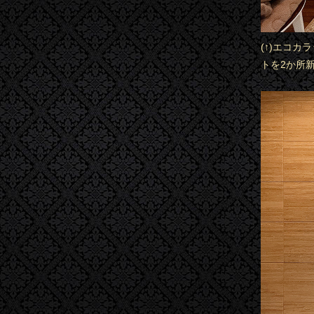
(↑)エコ
トを2か所