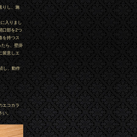
送りし、施
談に入りまし
開口部を2つ
格を持つス
ったら、壁掛
に留意しエ
続し、動作
のエコカラ
さい。