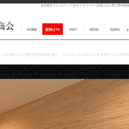
名古屋市でエコカラット(ネオトラバーチン)が貼られた壁に壁内補強を
HOME
壁掛けTV
PIXY
SEED
SORA
ン)が貼られた壁に壁内補強を施し、ハイセンスの75インチ大型テレビ(75E6