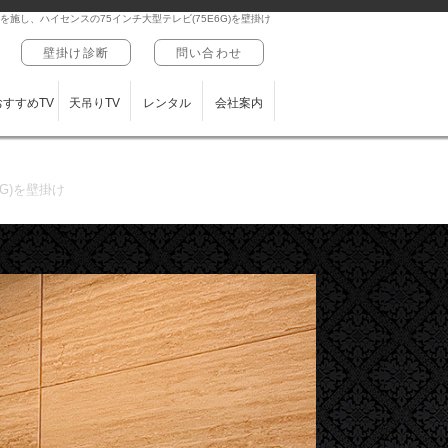
施し、ハイセンスの75インチ大型テレビ(75E6G)を壁掛け
壁掛け診断
問い合わせ
おすすめTV
天吊りTV
レンタル
会社案内
G)を壁掛け