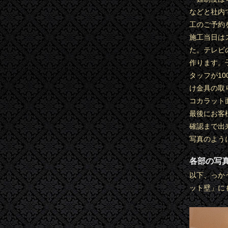
などと社内
工のご予約
施工当日は
た。テレビ
作ります。
タッフが1
け金具の取
コカラット
最後にお客
確認まで出
写真のよう
各部の写
以下、っか
ット壁」に