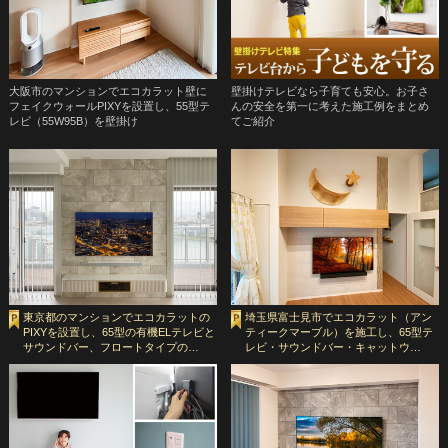
大阪市のマンションでエコカラット壁に
壁掛けテレビなら子育ても安心。お子さ
フェイクウォールPIXYを設置し、55型テ
んの安全を第一に考えた施工例をまとめ
レビ（55W95B）を壁掛け
てご紹介
東京都のマンションでエコカラットの
埼玉県富士見市でエコカラット（アン
PIXYを設置し、65型の有機ELテレビと
ティークマーブル）を施工し、65型テ
サウンドバー、フロートタイプの…
レビ・サウンドバー・キャットウ…