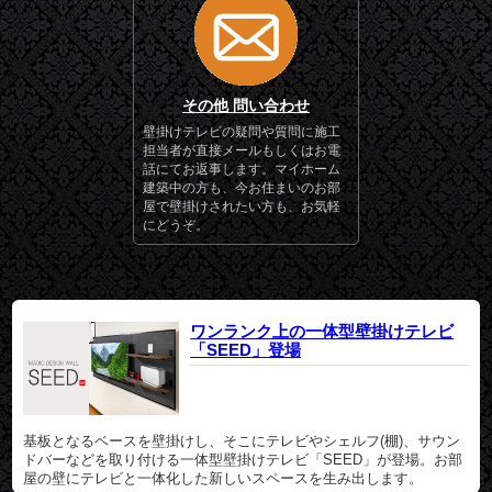
その他 問い合わせ
壁掛けテレビの疑問や質問に施工
担当者が直接メールもしくはお電
話にてお返事します。マイホーム
建築中の方も、今お住まいのお部
屋で壁掛けされたい方も、お気軽
にどうぞ。
ワンランク上の一体型壁掛けテレビ
「SEED」登場
基板となるベースを壁掛けし、そこにテレビやシェルフ(棚)、サウン
ドバーなどを取り付ける一体型壁掛けテレビ「SEED」が登場。お部
屋の壁にテレビと一体化した新しいスペースを生み出します。