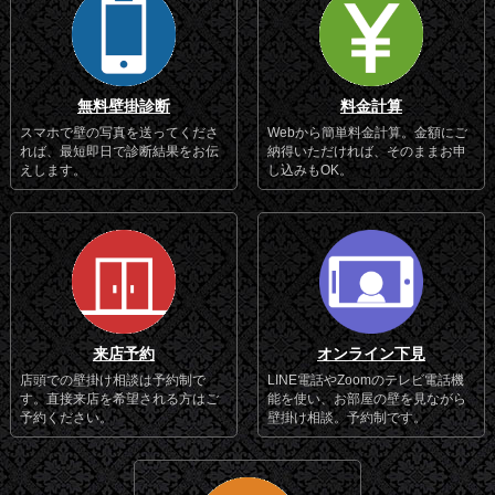
無料壁掛診断
料金計算
スマホで壁の写真を送ってくださ
Webから簡単料金計算。金額にご
れば、最短即日で診断結果をお伝
納得いただければ、そのままお申
えします。
し込みもOK。
来店予約
オンライン下見
店頭での壁掛け相談は予約制で
LINE電話やZoomのテレビ電話機
す。直接来店を希望される方はご
能を使い、お部屋の壁を見ながら
予約ください。
壁掛け相談。予約制です。