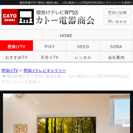
愛知県瀬戸市で壁内に補強を施し、LGの液晶テレビ(55QNED80JQA)とサウンドバーを壁掛け
壁掛け診断
問い合わせ
HOME
壁掛けTV
PIXY
SEED
SORA
おすすめTV
天吊りTV
レンタル
会社案内
壁掛けTV
壁掛けテレビギャラリー
愛知県瀬戸市で壁内に補強を施し、LGの液晶テレビ(55QNED80JQA)と
サウンドバーを壁掛け