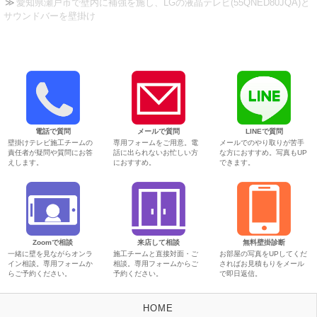
愛知県瀬戸市で壁内に補強を施し、LGの液晶テレビ(55QNED80JQA)と
サウンドバーを壁掛け
電話で質問
メールで質問
LINEで質問
壁掛けテレビ施工チームの
専用フォームをご用意。電
メールでのやり取りが苦手
責任者が疑問や質問にお答
話に出られないお忙しい方
な方におすすめ。写真もUP
えします。
におすすめ。
できます。
Zoomで相談
来店して相談
無料壁掛診断
一緒に壁を見ながらオンラ
施工チームと直接対面・ご
お部屋の写真をUPしてくだ
イン相談。専用フォームか
相談。専用フォームからご
さればお見積もりをメール
らご予約ください。
予約ください。
で即日返信。
HOME