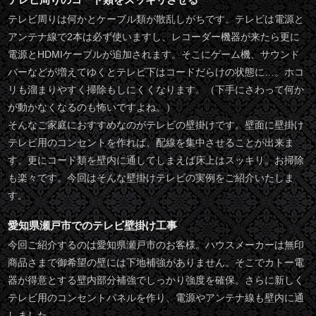
テレビ周りは何かとケーブル類が散乱しがちです。テレビは電源と
アンテナ線で2本は必ず使いますし、レコーダー機器が来たら更に
電源とHDMIケーブルが追加されます。そこにゲーム機、サウンド
バーなどが増えてゆくとテレビ下はコードだらけの状態に…。ホコ
リも溜まりやすく掃除もしにくくなります。（下手にさわって何か
が動かなくなるのも怖いですよね。）
そんなご家庭におすすめなのがテレビの壁掛けです。壁面に壁掛け
テレビ用のコンセントを作れば、配線を集中させることが出来ま
す。更にコード類を壁内に通してしまえば床上はスッキリ。お掃除
も楽々です。今回はそんな壁掛けテレビの実例をご紹介いたしま
す。
愛知県瀬戸市でのテレビ壁掛け工事
今回ご紹介するのは愛知県瀬戸市のお客様。ハウスメーカーは無印
商品さまで御希望の壁には下地補強がありません。そこでカトー電
器が得意とする壁内部分補強でしっかり強度を確保。さらに新しく
テレビ用のコンセントパネルを作り、電源やアンテナ線も壁内に通
しました。