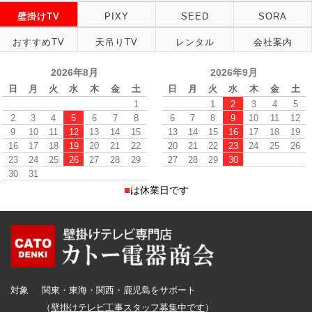
壁掛けTV
PIXY
SEED
SORA
おすすめTV
天吊りTV
レンタル
会社案内
2026年8月
2026年9月
日
月
火
水
木
金
土
日
月
火
水
木
金
土
1
1
2
3
4
5
2
3
4
5
6
7
8
6
7
8
9
10
11
12
9
10
11
12
13
14
15
13
14
15
16
17
18
19
16
17
18
19
20
21
22
20
21
22
23
24
25
26
23
24
25
26
27
28
29
27
28
29
30
30
31
■
は休業日です
対象
関東・東海・関西・鹿児島をサポート
（
壁掛けテレビ工事スタッフ募集中です
）