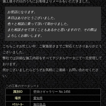
施工後その日のうちにお客様よりメールをいただきました。
お世話になります。
本日はありがとうございました。
色々と相談に乗って頂いて助かりました。
また相談させて頂くこともあるかと思いますので、その際は
よろしくお願いします。
こちらこそお忙しい中、ご家族皆さまでご対応くださりありがとう
ございました。
弊社では詳細な施工内容をすべてデジタルデータにて一元管理して
おります。
何かございましたらどうぞお気軽にご連絡・お問い合わせくださ
い。
この工事のデータシート
識別ID
壁掛けギャラリー No.1456
場所
愛知県
ﾊｳｽﾒｰｶｰ
無印良品