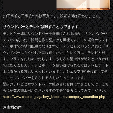
(↑)工事前と工事後の比較写真です。設置場所は変わりません。
サウンドバーとテレビは離すこともできます
テレビと一緒にサウンドバーを壁掛けされる場合、サウンドバーと
テレビのあいだに隙間を作る壁掛けも可能です。この場合サウンド
バー単体での壁内配線となりますが、テレビとのバランス的に「サ
ウンドバーはもう少し下に設置したい」という方は「テレビと離
す」プランをお勧めいたします。もちろん壁掛けが絶対というわけ
ではありません。テレビボードを使い続けられる方はテレビボード
上に置かれる方もいらっしゃいますし、シェルフ(棚)を設置してそ
こにサウンドバーを八される方もいらっしゃいます。
壁掛けテレビとサウンドバーの組み合わせ例につきましては、こち
らに多数の施工例がございますので是非参考にしてみてください。
https://www.cato.co.jp/gallery_kabekake/category_soundbar.php
お客様の声