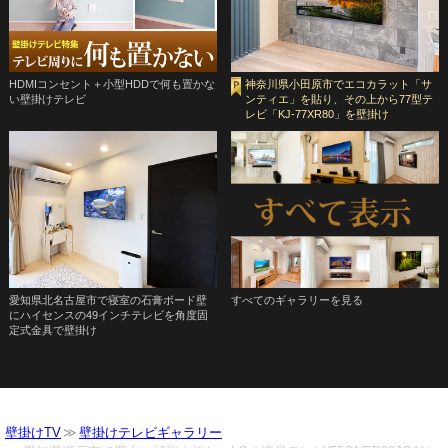
HDMIコンセント＋小型HDDで何も置かな
神奈川県小田原市でエコカラット「サ
い壁掛けテレビ
ンティエ」を貼り、その上から77型テ
レビ「KJ-77XR80」を壁掛け
愛知県北名古屋市で寝室の石膏ボード壁
すべてのギャラリーを見る
にハイセンスの49インチテレビを角度固
定式金具で壁掛け
壁掛けTV
壁掛けテレビギャラリー