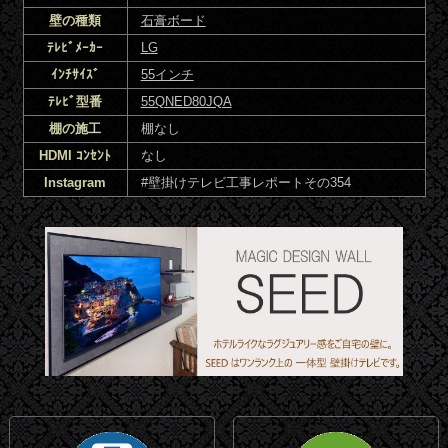
壁の種類
石膏ボード
ﾃﾚﾋﾞﾒｰｶｰ
LG
ｲﾝﾁｻｲｽﾞ
55インチ
ﾃﾚﾋﾞ型番
55QNED80JQA
棚の施工
棚なし
HDMI ｺﾝｾﾝﾄ
なし
Instagram
#壁掛けテレビ工事レポートその354