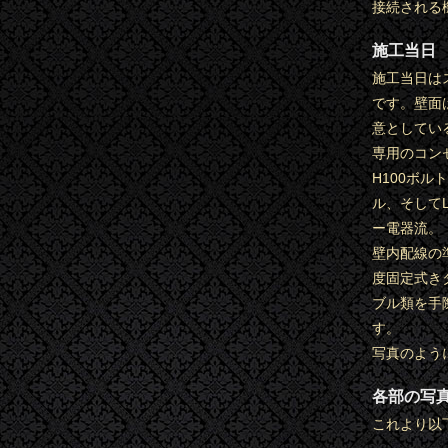
接続される
施工当日
施工当日は
です。壁面
意としてい
専用のコン
H100ボ
ル、そして
ー電器流。
壁内配線の
度固定式き
ブル類を手
す。
写真のよう
各部の写
これより以