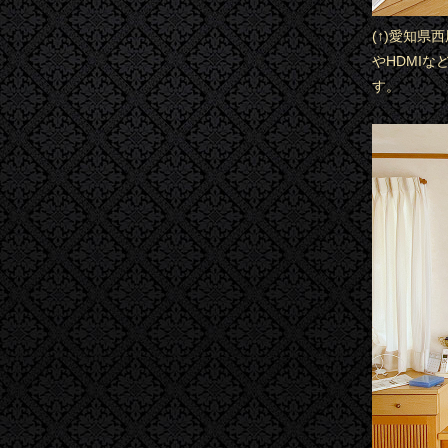
(↑)愛知
やHDMI
す。