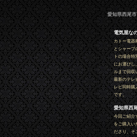
愛知県西尾市
電気屋な
カトー電器
とシャープ
トの場合特
にお運びし
ルまで回収
最新のテレ
レビ同時購
です。
愛知県西
今回ご紹介す
をご購入い
ださり、そ