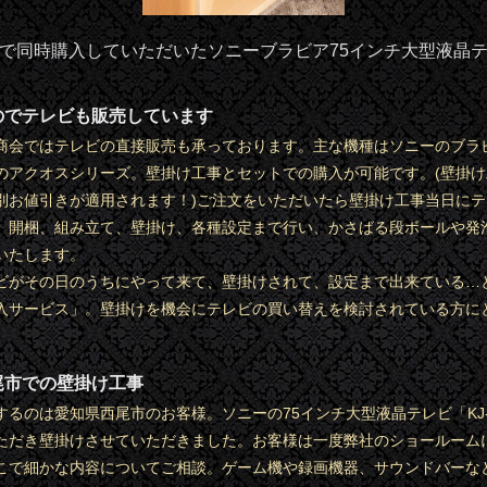
で同時購入していただいたソニーブラビア75インチ大型液晶
のでテレビも販売しています
商会ではテレビの直接販売も承っております。主な機種はソニーのブラ
のアクオスシリーズ。壁掛け工事とセットでの購入が可能です。(壁掛
別お値引きが適用されます！)ご注文をいただいたら壁掛け工事当日に
、開梱、組み立て、壁掛け、各種設定まで行い、かさばる段ボールや発
いたします。
ビがその日のうちにやって来て、壁掛けされて、設定まで出来ている…
入サービス」。壁掛けを機会にテレビの買い替えを検討されている方に
尾市での壁掛け工事
るのは愛知県西尾市のお客様。ソニーの75インチ大型液晶テレビ「KJ-7
ただき壁掛けさせていただきました。お客様は一度弊社のショールーム
こで細かな内容についてご相談。ゲーム機や録画機器、サウンドバーな