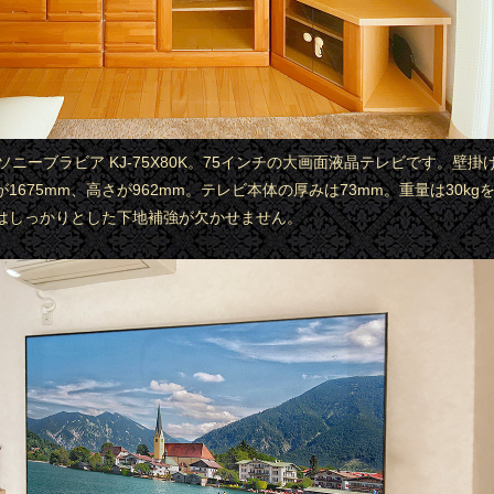
はソニーブラビア KJ-75X80K。75インチの大画面液晶テレビです。壁
1675mm、高さが962mm。テレビ本体の厚みは73mm。重量は30kg
はしっかりとした下地補強が欠かせません。