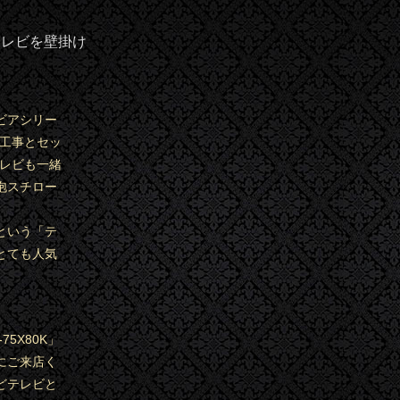
テレビを壁掛け
ビアシリー
け工事とセッ
テレビも一緒
泡スチロー
という「テ
とても人気
5X80K」
にご来店く
どテレビと