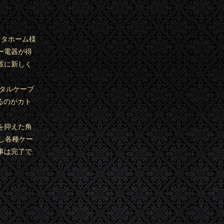
ヨタホーム様
ー電器が得
置に新しく
ジタルケーブ
るのがカト
を抑えた角
し各種ケー
事は完了で