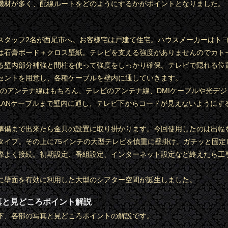
機材が多く、配線ルートをどのようにするかがポイントとなりました。
スタッフ2名が西尾市へ。お客様宅は戸建て住宅。ハウスメーカーはト
は石膏ボード＋クロス壁紙。テレビを支える強度がありませんのでカト
る壁内部分補強と間柱を使って強度をしっかり確保。テレビで隠れる位
セントを用意し、各種ケーブルを壁内に通していきます。
ルトのアンテナ線はもちろん、テレビのアンテナ線、DMIケーブルや光デ
LANケーブルまで壁内に通し、テレビ下からコードが見えないようにす
準備まで出来たら金具の設置に取り掛かります。今回使用したのは出幅
タイプ。その上に75インチの大型テレビを慎重に壁掛け。ガチッと固定
際よく接続。初期設定、番組設定、インターネット設定など終えたら工
に壁面を有効に利用した大型のシアター空間が誕生しました。
真と見どころポイント解説
下、各部の写真と見どころポイントの解説です。