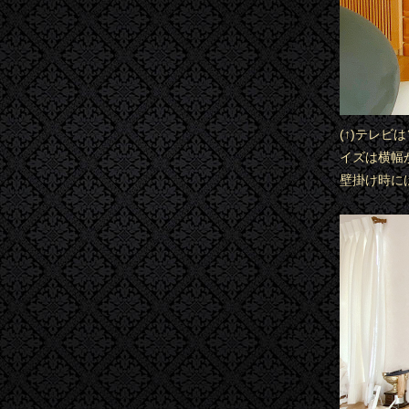
(↑)テレビ
イズは横幅が
壁掛け時に