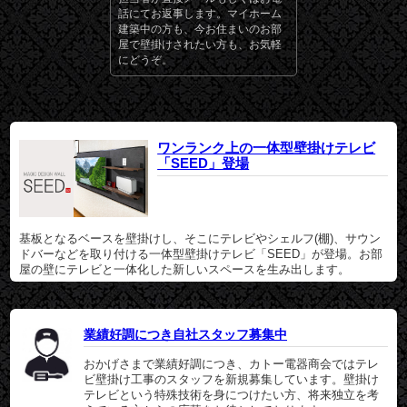
話にてお返事します。マイホーム
建築中の方も、今お住まいのお部
屋で壁掛けされたい方も、お気軽
にどうぞ。
ワンランク上の一体型壁掛けテレビ
「SEED」登場
基板となるベースを壁掛けし、そこにテレビやシェルフ(棚)、サウン
ドバーなどを取り付ける一体型壁掛けテレビ「SEED」が登場。お部
屋の壁にテレビと一体化した新しいスペースを生み出します。
業績好調につき自社スタッフ募集中
おかげさまで業績好調につき、カトー電器商会ではテレ
ビ壁掛け工事のスタッフを新規募集しています。壁掛け
テレビという特殊技術を身につけたい方、将来独立を考