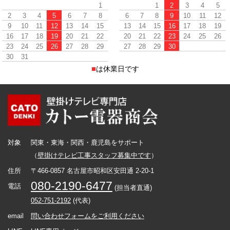
1
1
2
3
4
5
2
3
4
5
6
7
8
6
7
8
9
10
11
12
9
10
11
12
13
14
15
13
14
15
16
17
18
19
16
17
18
19
20
21
22
20
21
22
23
24
25
26
23
24
25
26
27
28
29
27
28
29
30
30
31
■
は休業日です
対象
関東・東海・関西・鹿児島をサポート
（
壁掛けテレビ工事スタッフ募集中です
）
住所
〒466-0857 名古屋市昭和区安田通 2-20-1
080-2190-6477
電話
(担当者直通)
052-751-2192
(代表)
email
問い合わせフォームをご利用ください