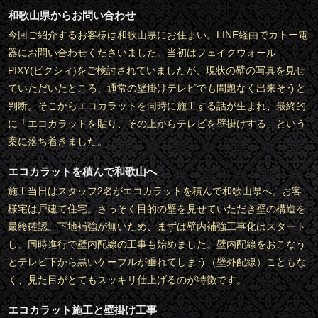
和歌山県からお問い合わせ
今回ご紹介するお客様は和歌山県にお住まい。LINE経由でカトー電
器にお問い合わせくださいました。当初はフェイクウォール
PIXY(ピクシィ)をご検討されていましたが、現状の壁の写真を見せ
ていただいたところ、通常の壁掛けテレビでも問題なく出来そうと
判断。そこからエコカラットを同時に施工する話が生まれ、最終的
に「エコカラットを貼り、その上からテレビを壁掛けする」という
案に落ち着きました。
エコカラットを積んで和歌山へ
施工当日はスタッフ2名がエコカラットを積んで和歌山県へ。お客
様宅は戸建て住宅。さっそく目的の壁を見せていただき壁の構造を
最終確認。下地補強が無いため、まずは壁内補強工事化はスタート
し、同時進行で壁内配線の工事も始めました。壁内配線をおこなう
とテレビ下から黒いケーブルが垂れてしまう（壁外配線）こともな
く、見た目がとてもスッキリ仕上げるのが特徴です。
エコカラット施工と壁掛け工事