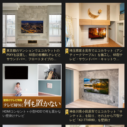
東京都のマンションでエコカラットの
埼玉県富士見市でエコカラット（アン
PIXYを設置し、65型の有機ELテレビと
ティークマーブル）を施工し、65型テ
サウンドバー、フロートタイプの…
レビ・サウンドバー・キャットウ…
HDMIコンセント＋小型HDDで何も置かな
神奈川県小田原市でエコカラット「サ
い壁掛けテレビ
ンティエ」を貼り、その上から77型テ
レビ「KJ-77XR80」を壁掛け