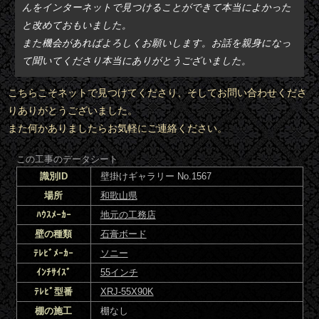
んをインターネットで見つけることができて本当によかった
と改めておもいました。
また機会があればよろしくお願いします。お話を親身になっ
て聞いてくださり本当にありがとうございました。
こちらこそネットで見つけてくださり、そしてお問い合わせくださ
りありがとうございました。
また何かありましたらお気軽にご連絡ください。
この工事のデータシート
識別ID
壁掛けギャラリー No.1567
場所
和歌山県
ﾊｳｽﾒｰｶｰ
地元の工務店
壁の種類
石膏ボード
ﾃﾚﾋﾞﾒｰｶｰ
ソニー
ｲﾝﾁｻｲｽﾞ
55インチ
ﾃﾚﾋﾞ型番
XRJ-55X90K
棚の施工
棚なし