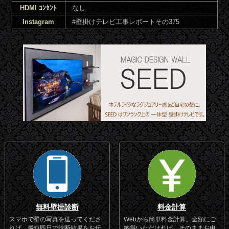
HDMI ｺﾝｾﾝﾄ
なし
Instagram
#壁掛けテレビ工事レポートその375
無料壁掛診断
料金計算
スマホで壁の写真を送ってくださ
Webから簡単料金計算。金額にご
れば、最短即日で診断結果をお伝
納得いただければ、そのままお申