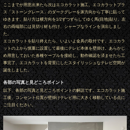
ここまでが用意出来たら次はエコカラット施工。エコカラットプラ
ス「ストーングレース」のダークグレーを床方向から丁寧に貼って
ゆきます。貼り方は横方向を1/2ずつずらしてゆく馬(目地)貼り。左
右の両端部には見切り材も付け、シャープなラインを演出しまし
た。
エコカラットを貼り終えたら、いよいよ金具の取付です。エコカラ
ットの上から慎重に設置して最後にテレビ本体を壁掛け。あらかじ
め用意しておいた各種ケーブルを接続し、動作確認を済ませたら工
事完了。エコカラットを背景にしたスタイリッシュなテレビ空間が
誕生しました。
各部の写真と見どころポイント
以下、各部の写真と見どころポイントの解説です。エコカラット施
工後、コンセント位置が壁掛けテレビ用に大きく移動している点に
ご注目ください。