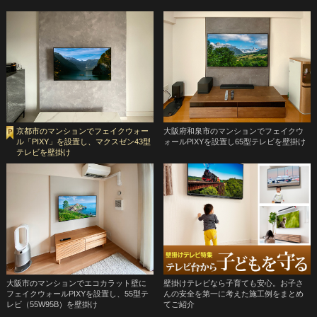
京都市のマンションでフェイクウォー
大阪府和泉市のマンションでフェイクウ
ル「PIXY」を設置し、マクスゼン43型
ォールPIXYを設置し65型テレビを壁掛け
テレビを壁掛け
大阪市のマンションでエコカラット壁に
壁掛けテレビなら子育ても安心。お子さ
フェイクウォールPIXYを設置し、55型テ
んの安全を第一に考えた施工例をまとめ
レビ（55W95B）を壁掛け
てご紹介