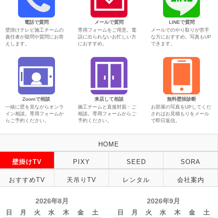
電話で質問
メールで質問
LINEで質問
壁掛けテレビ施工チームの
専用フォームをご用意。電
メールでのやり取りが苦手
責任者が疑問や質問にお答
話に出られないお忙しい方
な方におすすめ。写真もUP
えします。
におすすめ。
できます。
Zoomで相談
来店して相談
無料壁掛診断
一緒に壁を見ながらオンラ
施工チームと直接対面・ご
お部屋の写真をUPしてくだ
イン相談。専用フォームか
相談。専用フォームからご
さればお見積もりをメール
らご予約ください。
予約ください。
で即日返信。
HOME
壁掛けTV
PIXY
SEED
SORA
おすすめTV
天吊りTV
レンタル
会社案内
2026年8月
2026年9月
日
月
火
水
木
金
土
日
月
火
水
木
金
土