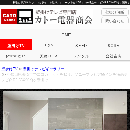
和歌山県海南市でエコカラットを貼り、ソニーブラビア55インチ液晶テレビ(XRJ-55X90K)を壁掛け
壁掛け診断
問い合わせ
HOME
壁掛けTV
PIXY
SEED
SORA
おすすめTV
天吊りTV
レンタル
会社案内
壁掛けTV
壁掛けテレビギャラリー
和歌山県海南市でエコカラットを貼り、ソニーブラビア55インチ液晶テ
レビ(XRJ-55X90K)を壁掛け