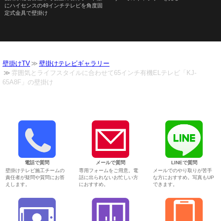
にハイセンスの49インチテレビを角度固
定式金具で壁掛け
壁掛けTV
壁掛けテレビギャラリー
雰囲気とライフスタイルに合わせて65インチ有機ELテレビ「KJ-
65A8F」の壁掛け
電話で質問
メールで質問
LINEで質問
壁掛けテレビ施工チームの
専用フォームをご用意。電
メールでのやり取りが苦手
責任者が疑問や質問にお答
話に出られないお忙しい方
な方におすすめ。写真もUP
えします。
におすすめ。
できます。