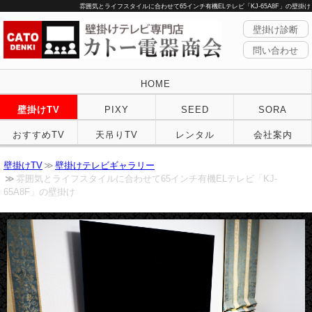
雰囲気とライフスタイルに合わせて65インチ有機ELテレビ「KJ-65A8F」の壁掛け
壁掛け診断
問い合わせ
HOME
壁掛けTV
PIXY
SEED
SORA
おすすめTV
天吊りTV
レンタル
会社案内
壁掛けTV
壁掛けテレビギャラリー
雰囲気とライフスタイルに合わせて65インチ有機ELテレビ「KJ-
65A8F」の壁掛け