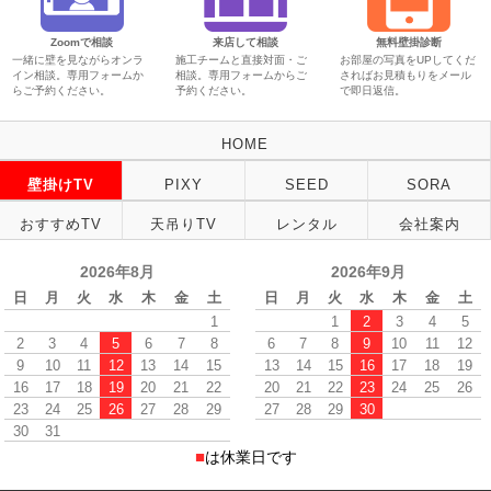
Zoomで相談
来店して相談
無料壁掛診断
一緒に壁を見ながらオンラ
施工チームと直接対面・ご
お部屋の写真をUPしてくだ
イン相談。専用フォームか
相談。専用フォームからご
さればお見積もりをメール
らご予約ください。
予約ください。
で即日返信。
HOME
壁掛けTV
PIXY
SEED
SORA
おすすめTV
天吊りTV
レンタル
会社案内
2026年8月
2026年9月
日
月
火
水
木
金
土
日
月
火
水
木
金
土
1
1
2
3
4
5
2
3
4
5
6
7
8
6
7
8
9
10
11
12
9
10
11
12
13
14
15
13
14
15
16
17
18
19
16
17
18
19
20
21
22
20
21
22
23
24
25
26
23
24
25
26
27
28
29
27
28
29
30
30
31
■
は休業日です