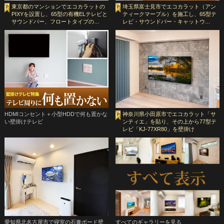
東京都のマンションでエコカラットの
埼玉県富士見市でエコカラット（アン
PIXYを設置し、65型の有機ELテレビと
ティークマーブル）を施工し、65型テ
サウンドバー、フロートタイプの…
レビ・サウンドバー・キャットウ…
HDMIコンセント＋小型HDDで何も置かな
神奈川県小田原市でエコカラット「サ
い壁掛けテレビ
ンティエ」を貼り、その上から77型テ
レビ「KJ-77XR80」を壁掛け
愛知県北名古屋市で寝室の石膏ボード壁
すべてのギャラリーを見る