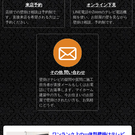
来店予約
オンライン下見
店頭での壁掛け相談は予約制で
LINE電話やZoomのテレビ電話機
す。直接来店を希望される方はご
能を使い、お部屋の壁を見ながら
予約ください。
壁掛け相談。予約制です。
その他 問い合わせ
壁掛けテレビの疑問や質問に施工
担当者が直接メールもしくはお電
話にてお返事します。マイホーム
建築中の方も、今お住まいのお部
屋で壁掛けされたい方も、お気軽
にどうぞ。
ワンランク上の一体型壁掛けテレビ