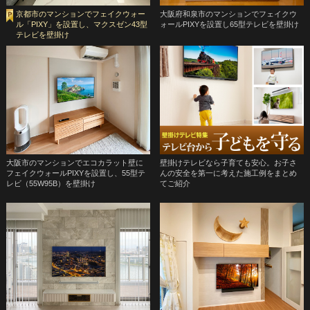
京都市のマンションでフェイクウォー
大阪府和泉市のマンションでフェイクウ
ル「PIXY」を設置し、マクスゼン43型
ォールPIXYを設置し65型テレビを壁掛け
テレビを壁掛け
大阪市のマンションでエコカラット壁に
壁掛けテレビなら子育ても安心。お子さ
フェイクウォールPIXYを設置し、55型テ
んの安全を第一に考えた施工例をまとめ
レビ（55W95B）を壁掛け
てご紹介