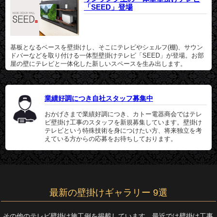
「SEED」登場
基板となるベースを壁掛けし、そこにテレビやシェルフ(棚)、サウン
ドバーなどを取り付ける一体型壁掛けテレビ「SEED」が登場。お部
屋の壁にテレビと一体化した新しいスペースを生み出します。
業績好調につき自社スタッフ募集中
おかげさまで業績好調につき、カトー電器商会ではテレ
ビ壁掛け工事のスタッフを新規募集しています。壁掛け
テレビという特殊技術を身につけたい方、将来独立を考
えている方からの応募をお待ちしております。
最新の壁掛けギャラリー 9選
その他のテレビ壁掛け施工例を掲載しています。最近では壁掛け工事