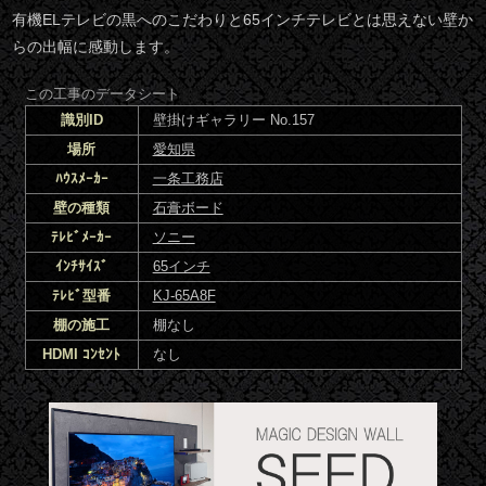
有機ELテレビの黒へのこだわりと65インチテレビとは思えない壁か
らの出幅に感動します。
この工事のデータシート
識別ID
壁掛けギャラリー No.157
場所
愛知県
ﾊｳｽﾒｰｶｰ
一条工務店
壁の種類
石膏ボード
ﾃﾚﾋﾞﾒｰｶｰ
ソニー
ｲﾝﾁｻｲｽﾞ
65インチ
ﾃﾚﾋﾞ型番
KJ-65A8F
棚の施工
棚なし
HDMI ｺﾝｾﾝﾄ
なし