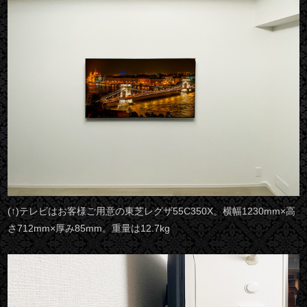
(↑)テレビはお客様ご用意の東芝レグザ55C350X。横幅1230mm×高
さ712mm×厚み85mm。重量は12.7kg