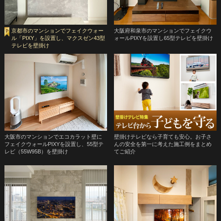
京都市のマンションでフェイクウォー
大阪府和泉市のマンションでフェイクウ
ル「PIXY」を設置し、マクスゼン43型
ォールPIXYを設置し65型テレビを壁掛け
テレビを壁掛け
大阪市のマンションでエコカラット壁に
壁掛けテレビなら子育ても安心。お子さ
フェイクウォールPIXYを設置し、55型テ
んの安全を第一に考えた施工例をまとめ
レビ（55W95B）を壁掛け
てご紹介