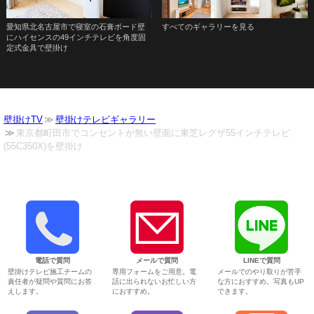
愛知県北名古屋市で寝室の石膏ボード壁
すべてのギャラリーを見る
にハイセンスの49インチテレビを角度固
定式金具で壁掛け
壁掛けTV
壁掛けテレビギャラリー
東京都町田市でコンセントが無い壁面に東芝レグザ55インチテレビ
(55C350X)を壁掛け
電話で質問
メールで質問
LINEで質問
壁掛けテレビ施工チームの
専用フォームをご用意。電
メールでのやり取りが苦手
責任者が疑問や質問にお答
話に出られないお忙しい方
な方におすすめ。写真もUP
えします。
におすすめ。
できます。