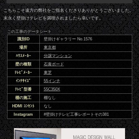
こちらこそ遠方の弊社をご指名くださりありがとうございました。
末永く壁掛けテレビを満喫されましたら幸いです。
この工事のデータシート
識別ID
壁掛けギャラリー No.1576
場所
東京都
ﾊｳｽﾒｰｶｰ
分譲マンション
壁の種類
石膏ボード
ﾃﾚﾋﾞﾒｰｶｰ
東芝
ｲﾝﾁｻｲｽﾞ
55インチ
ﾃﾚﾋﾞ型番
55C350X
棚の施工
棚なし
HDMI ｺﾝｾﾝﾄ
なし
Instagram
#壁掛けテレビ工事レポートその381