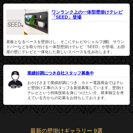
ワンランク上の一体型壁掛けテレビ
「SEED」登場
基板となるベースを壁掛けし、そこにテレビやシェルフ(棚)、サウン
ドバーなどを取り付ける一体型壁掛けテレビ「SEED」が登場。お部
屋の壁にテレビと一体化した新しいスペースを生み出します。
業績好調につき自社スタッフ募集中
おかげさまで業績好調につき、カトー電器商会ではテレ
ビ壁掛け工事のスタッフを新規募集しています。壁掛け
テレビという特殊技術を身につけたい方、将来独立を考
えている方からの応募をお待ちしております。
最新の壁掛けギャラリー 9選