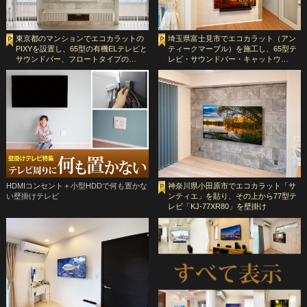
東京都のマンションでエコカラットの
埼玉県富士見市でエコカラット（アン
PIXYを設置し、65型の有機ELテレビと
ティークマーブル）を施工し、65型テ
サウンドバー、フロートタイプの…
レビ・サウンドバー・キャットウ…
HDMIコンセント＋小型HDDで何も置かな
神奈川県小田原市でエコカラット「サ
い壁掛けテレビ
ンティエ」を貼り、その上から77型テ
レビ「KJ-77XR80」を壁掛け