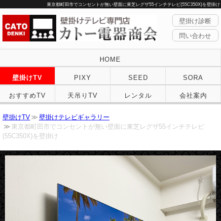
東京都町田市でコンセントが無い壁面に東芝レグザ55インチテレビ(55C350X)を壁掛け
壁掛け診断
問い合わせ
HOME
壁掛けTV
PIXY
SEED
SORA
おすすめTV
天吊りTV
レンタル
会社案内
壁掛けTV
壁掛けテレビギャラリー
東京都町田市でコンセントが無い壁面に東芝レグザ55インチテレビ
(55C350X)を壁掛け