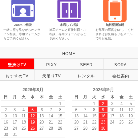
Zoomで相談
来店して相談
無料壁掛診断
一緒に壁を見ながらオンラ
施工チームと直接対面・ご
お部屋の写真をUPしてくだ
イン相談。専用フォームか
相談。専用フォームからご
さればお見積もりをメール
らご予約ください。
予約ください。
で即日返信。
HOME
壁掛けTV
PIXY
SEED
SORA
おすすめTV
天吊りTV
レンタル
会社案内
2026年8月
2026年9月
日
月
火
水
木
金
土
日
月
火
水
木
金
土
1
1
2
3
4
5
2
3
4
5
6
7
8
6
7
8
9
10
11
12
9
10
11
12
13
14
15
13
14
15
16
17
18
19
16
17
18
19
20
21
22
20
21
22
23
24
25
26
23
24
25
26
27
28
29
27
28
29
30
30
31