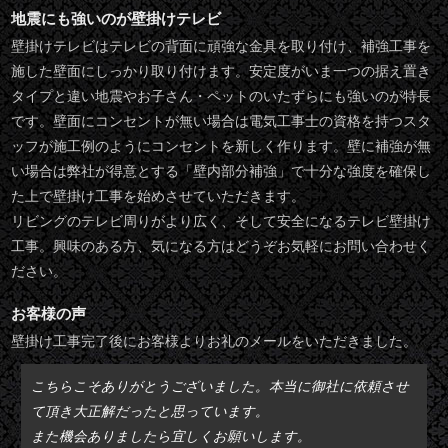
地震にも強いのが壁掛けテレビ
壁掛けテレビはテレビの背面に頑強な金具を取り付け、補強工事を
施した壁面にしっかり取り付けます。安定度がいま一つの据え置き
タイプと違い地震やお子さん・ペットのいたずらにも強いのが特長
です。壁面にコンセントが無い場合は電気工事士の資格を持つスタ
ッフが施工例のようにコンセントを新しく作ります。壁に補強が無
い場合は弊社が得意とする「壁内部分補強」で十分な強度を確保し
た上で壁掛け工事を始めさせていただきます。
リビングのテレビ周りがより広く、そして安全になるテレビ壁掛け
工事。興味のある方、気になる方はどうぞお気軽にお問い合わせく
ださい。
お客様の声
壁掛け工事完了後にお客様よりお礼のメールをいただきました。
こちらこそありがとうございました。本当に御社に依頼させ
て頂き大正解だったと思っています。
また機会ありましたら宜しくお願いします。