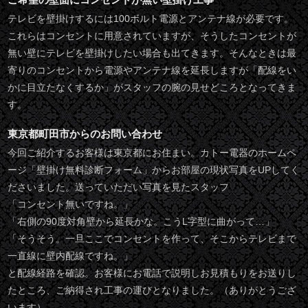
テレビを壁掛けするには100ボルト電源とアンテナ線が必要です。
これらはコンセントに用意されていますが、そうしたコンセントが
無い壁にテレビを壁掛けしたい場合も出てきます。そんなときは最
寄りのコンセントから電源やアンテナ線を延長しますが「配線をい
かに目立たなくするか」がスタッフの腕の見せどころとなってきま
す。
東京都町田市からのお問い合わせ
今回ご紹介するお客様は東京都にお住まい。カトー電器のホームペ
ージ「壁掛け無料診断フォーム」からお部屋の現状写真をUPしてく
ださいました。送っていただい写真を見たスタッフ
「コンセント無いですね。」
「右側の90度対角壁から延長かな。こうL字型に曲がって…」
「そうそう。一旦ここでコンセントを作って、そこからテレビまで
一直線に壁内配線ですね。」
と配線経路を確認。お客様にお電話で説明しお見積もりをお送りし
たところ、ご納得され工事の運びとなりました。（ありがとうござ
います）