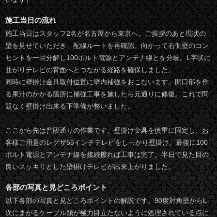
施工当日の流れ
施工当日はスタッフ2名が名古屋から東京へ。ご挨拶のあと現状の
壁を見せていただき、配線ルートを再確認。向かって右側壁のコン
セントを一旦分解し100ボルト電源とアンテナ線とを分岐。L字状に
曲がりテレビの背面へとつながる経路を確保しました。
同時に壁掛け金具取付位置に壁内補強をおこないます。開口部を作
る果汁のかかる箇所に補強工事を施したら元通りに修復。これで問
題なく壁掛け出来る下準備が整いました。
ここから先は普段通りの作業です。壁掛け金具を慎重に固定し、お
客様ご用意のレグザ55インチテレビをしっかり壁掛け。最後に100
ボルト電源とアンテナ線を接続擦れば工事は完了。半日で見た目の
良いスッキリとした壁掛けテレビが出来上がりました。
各部の写真と見どころポイント
以下各部の写真と見どころポイントの解説です。90度対角壁からL
次にまがるケーブル類が極力目立たないように処理されている点に