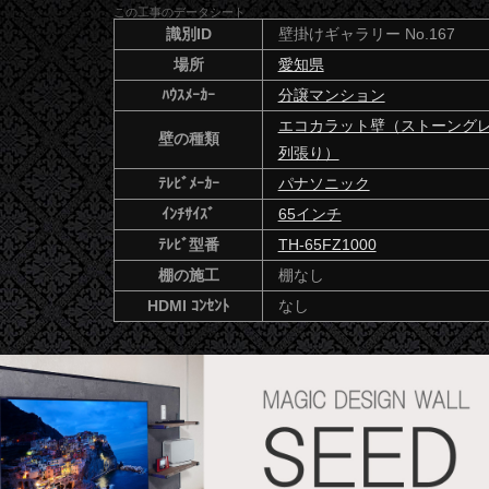
この工事のデータシート
識別ID
壁掛けギャラリー No.167
場所
愛知県
ﾊｳｽﾒｰｶｰ
分譲マンション
エコカラット壁（ストーング
壁の種類
列張り）
ﾃﾚﾋﾞﾒｰｶｰ
パナソニック
ｲﾝﾁｻｲｽﾞ
65インチ
ﾃﾚﾋﾞ型番
TH-65FZ1000
棚の施工
棚なし
HDMI ｺﾝｾﾝﾄ
なし