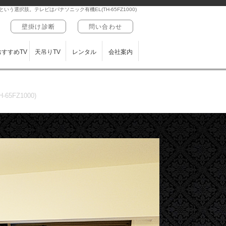
選択肢。テレビはパナソニック有機EL(TH-65FZ1000)
壁掛け診断
問い合わせ
おすすめTV
天吊りTV
レンタル
会社案内
FZ1000)