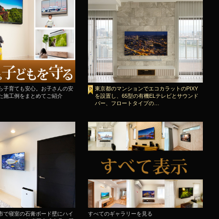
ら子育ても安心。お子さんの安
東京都のマンションでエコカラットのPIXY
た施工例をまとめてご紹介
を設置し、65型の有機ELテレビとサウンド
バー、フロートタイプの…
市で寝室の石膏ボード壁にハイ
すべてのギャラリーを見る