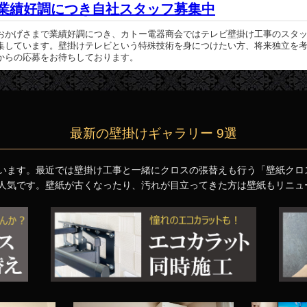
業績好調につき自社スタッフ募集中
おかげさまで業績好調につき、カトー電器商会ではテレビ壁掛け工事のスタ
集しています。壁掛けテレビという特殊技術を身につけたい方、将来独立を
からの応募をお待ちしております。
最新の壁掛けギャラリー 9選
います。最近では壁掛け工事と一緒にクロスの張替えも行う「壁紙クロ
人気です。壁紙が古くなったり、汚れが目立ってきた方は壁紙もリニュ