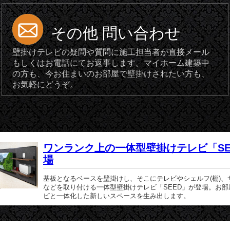
その他 問い合わせ
壁掛けテレビの疑問や質問に施工担当者が直接メール
もしくはお電話にてお返事します。マイホーム建築中
の方も、今お住まいのお部屋で壁掛けされたい方も、
お気軽にどうぞ。
ワンランク上の一体型壁掛けテレビ「SE
場
基板となるベースを壁掛けし、そこにテレビやシェルフ(棚)、
などを取り付ける一体型壁掛けテレビ「SEED」が登場。お部
ビと一体化した新しいスペースを生み出します。