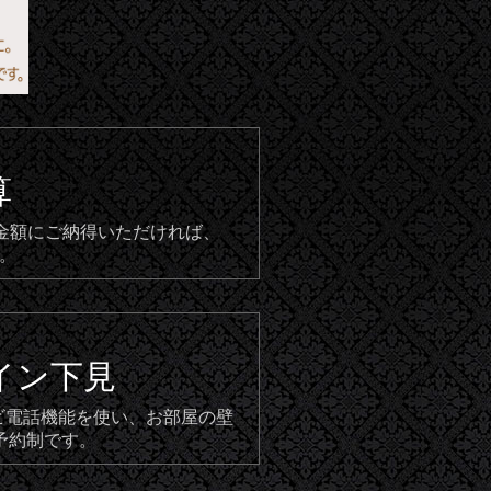
算
。金額にご納得いただければ、
。
イン下見
テレビ電話機能を使い、お部屋の壁
予約制です。