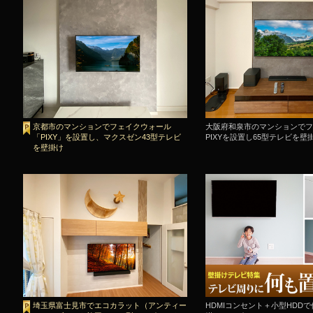
京都市のマンションでフェイクウォール
大阪府和泉市のマンションでフ
「PIXY」を設置し、マクスゼン43型テレビ
PIXYを設置し65型テレビを壁
を壁掛け
埼玉県富士見市でエコカラット（アンティー
HDMIコンセント＋小型HDD