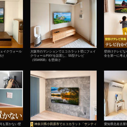
ェイクウォール
大阪市のマンションでエコカラット壁にフェイ
壁掛けテレビな
掛け
クウォールPIXYを設置し、55型テレビ
全を第一に考え
（55W95B）を壁掛け
で何も置かない壁
神奈川県小田原市でエコカラット「サンティ
愛知県北名古屋