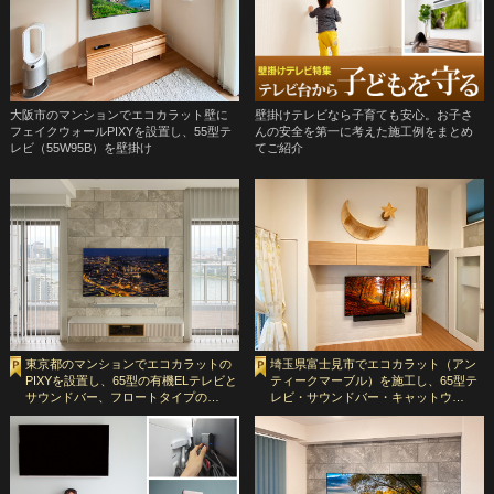
大阪市のマンションでエコカラット壁に
壁掛けテレビなら子育ても安心。お子さ
フェイクウォールPIXYを設置し、55型テ
んの安全を第一に考えた施工例をまとめ
レビ（55W95B）を壁掛け
てご紹介
東京都のマンションでエコカラットの
埼玉県富士見市でエコカラット（アン
PIXYを設置し、65型の有機ELテレビと
ティークマーブル）を施工し、65型テ
サウンドバー、フロートタイプの…
レビ・サウンドバー・キャットウ…