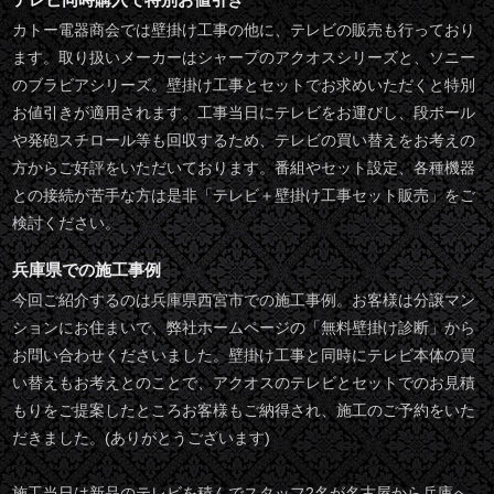
カトー電器商会では壁掛け工事の他に、テレビの販売も行っており
ます。取り扱いメーカーはシャープのアクオスシリーズと、ソニー
のブラビアシリーズ。壁掛け工事とセットでお求めいただくと特別
お値引きが適用されます。工事当日にテレビをお運びし、段ボール
や発砲スチロール等も回収するため、テレビの買い替えをお考えの
方からご好評をいただいております。番組やセット設定、各種機器
との接続が苦手な方は是非「テレビ＋壁掛け工事セット販売」をご
検討ください。
兵庫県での施工事例
今回ご紹介するのは兵庫県西宮市での施工事例。お客様は分譲マン
ションにお住まいで、弊社ホームページの「無料壁掛け診断」から
お問い合わせくださいました。壁掛け工事と同時にテレビ本体の買
い替えもお考えとのことで、アクオスのテレビとセットでのお見積
もりをご提案したところお客様もご納得され、施工のご予約をいた
だきました。(ありがとうございます)
施工当日は新品のテレビを積んでスタッフ2名が名古屋から兵庫へ