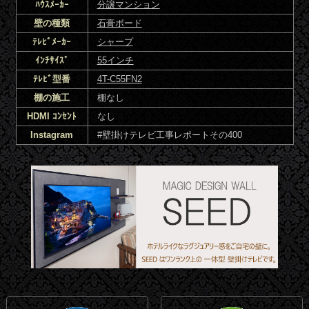
ﾊｳｽﾒｰｶｰ
分譲マンション
壁の種類
石膏ボード
ﾃﾚﾋﾞﾒｰｶｰ
シャープ
ｲﾝﾁｻｲｽﾞ
55インチ
ﾃﾚﾋﾞ型番
4T-C55FN2
棚の施工
棚なし
HDMI ｺﾝｾﾝﾄ
なし
Instagram
#壁掛けテレビ工事レポートその400