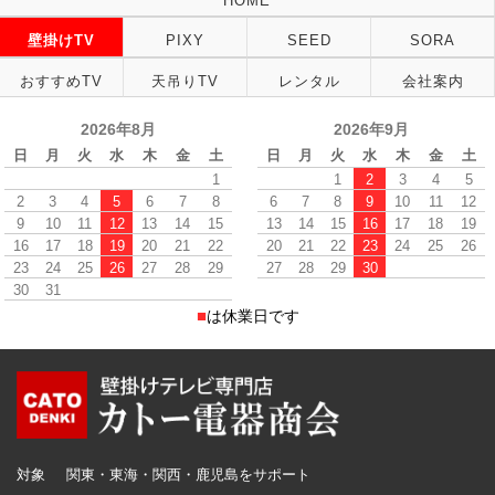
HOME
壁掛けTV
PIXY
SEED
SORA
おすすめTV
天吊りTV
レンタル
会社案内
2026年8月
2026年9月
日
月
火
水
木
金
土
日
月
火
水
木
金
土
1
1
2
3
4
5
2
3
4
5
6
7
8
6
7
8
9
10
11
12
9
10
11
12
13
14
15
13
14
15
16
17
18
19
16
17
18
19
20
21
22
20
21
22
23
24
25
26
23
24
25
26
27
28
29
27
28
29
30
30
31
■
は休業日です
対象
関東・東海・関西・鹿児島をサポート