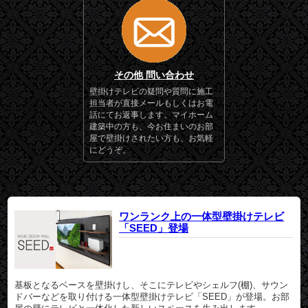
その他 問い合わせ
壁掛けテレビの疑問や質問に施工
担当者が直接メールもしくはお電
話にてお返事します。マイホーム
建築中の方も、今お住まいのお部
屋で壁掛けされたい方も、お気軽
にどうぞ。
ワンランク上の一体型壁掛けテレビ
「SEED」登場
基板となるベースを壁掛けし、そこにテレビやシェルフ(棚)、サウン
ドバーなどを取り付ける一体型壁掛けテレビ「SEED」が登場。お部