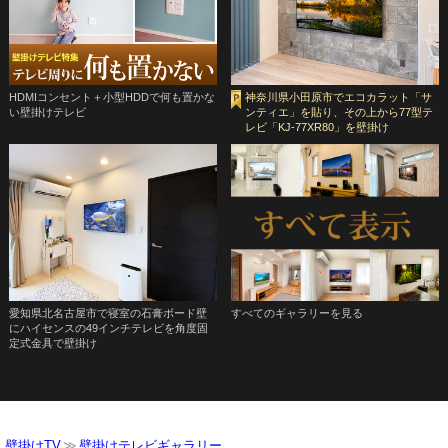
HDMIコンセント＋小型HDDで何も置かな
神奈川県小田原市でエコカラット「サ
い壁掛けテレビ
ンティエ」を貼り、その上から77型テ
レビ「KJ-77XR80」を壁掛け
愛知県北名古屋市で寝室の石膏ボード壁
すべてのギャラリーを見る
にハイセンスの49インチテレビを角度固
定式金具で壁掛け
壁掛けTV
壁掛けテレビギャラリー