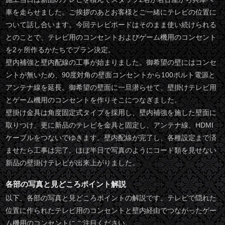
車を走らせました。ご挨拶のあとお客様とご一緒にテレビの位置に
ついて話し合います。今回テレビボードはそのまま使い続けられる
とのことで、テレビ用のコンセントおよびゲーム機用のコンセント
を2ヶ所作るかたちでプラン決定。
壁内補強と壁内配線の工事が始まりました。御希望の壁にはコンセ
ントが無いため、90度対角の壁面コンセントから100ボルト電源と
アンテナ線を延長。御希望の壁面に一旦潜らせて、壁掛けテレビ用
とゲーム機用のコンセントを作りそこにつなぎました。
壁掛け金具は角度固定式タイプを採用し、壁内補強を施した壁面に
取りつけ。更に新品のテレビを金具と固定し、アンテナ線、HDMI
ケーブルをつないでゆきます。壁内配線が完了し、各種設定まで済
ませたら工事は完了。ほぼ半日で写真のようにコード類を見せない
新品の壁掛けテレビが出来上がりました。
各部の写真と見どころポイント解説
以下、各部の写真と見どころポイントの解説です。テレビで隠れた
位置に作られたテレビ用のコンセントと壁内経由でつながったゲー
ム機用のコンセントにご注目ください。