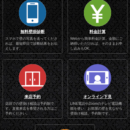
無料壁掛診断
料金計算
スマホで壁の写真を送ってくださ
Webから簡単料金計算。金額にご
れば、最短即日で診断結果をお伝
納得いただければ、そのままお申
えします。
し込みもOK。
来店予約
オンライン下見
店頭での壁掛け相談は予約制で
LINE電話やZoomのテレビ電話機
す。直接来店を希望される方はご
能を使い、お部屋の壁を見ながら
予約ください。
壁掛け相談。予約制です。