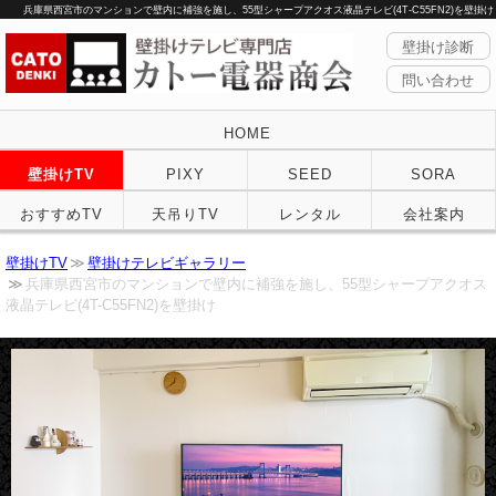
兵庫県西宮市のマンションで壁内に補強を施し、55型シャープアクオス液晶テレビ(4T-C55FN2)を壁掛け
壁掛け診断
問い合わせ
HOME
壁掛けTV
PIXY
SEED
SORA
おすすめTV
天吊りTV
レンタル
会社案内
壁掛けTV
壁掛けテレビギャラリー
兵庫県西宮市のマンションで壁内に補強を施し、55型シャープアクオス
液晶テレビ(4T-C55FN2)を壁掛け