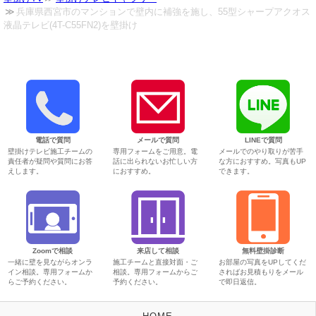
兵庫県西宮市のマンションで壁内に補強を施し、55型シャープアクオス
液晶テレビ(4T-C55FN2)を壁掛け
電話で質問
メールで質問
LINEで質問
壁掛けテレビ施工チームの
専用フォームをご用意。電
メールでのやり取りが苦手
責任者が疑問や質問にお答
話に出られないお忙しい方
な方におすすめ。写真もUP
えします。
におすすめ。
できます。
Zoomで相談
来店して相談
無料壁掛診断
一緒に壁を見ながらオンラ
施工チームと直接対面・ご
お部屋の写真をUPしてくだ
イン相談。専用フォームか
相談。専用フォームからご
さればお見積もりをメール
らご予約ください。
予約ください。
で即日返信。