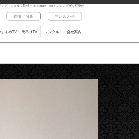
ングにシェルフ取付とTOSHIBA・50インチレグザを壁掛け
壁掛け診断
問い合わせ
おすすめTV
天吊りTV
レンタル
会社案内