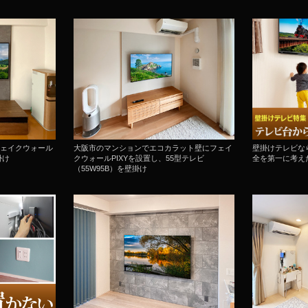
ェイクウォール
大阪市のマンションでエコカラット壁にフェイ
壁掛けテレビな
掛け
クウォールPIXYを設置し、55型テレビ
全を第一に考え
（55W95B）を壁掛け