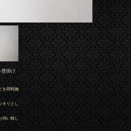
を壁掛け
ビを同時施
ッキリとし
お伺い致し