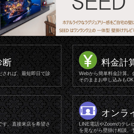
診断
料金計
だされば、最短即日で診
Webから簡単料金計算
そのままお申し込みもOK
オンラ
です。直接来店を希望さ
LINE電話やZoomの
を見ながら壁掛け相談。