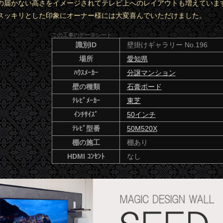
の届かない高さをイメージされてテレビ上へのレイアウトも増えていま
スッキリとした印象にオーナー様には大変喜んでいただけました。
この工事のデータシート
識別ID
壁掛けギャラリー No.196
場所
愛知県
ﾊｳｽﾒｰｶｰ
分譲マンション
壁の種類
石膏ボード
ﾃﾚﾋﾞﾒｰｶｰ
東芝
ｲﾝﾁｻｲｽﾞ
50インチ
ﾃﾚﾋﾞ型番
50M520X
棚の施工
棚あり
HDMI ｺﾝｾﾝﾄ
なし