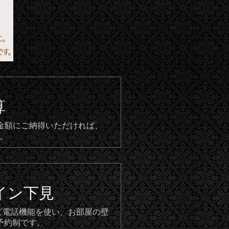
算
。金額にご納得いただければ、
。
イン下見
テレビ電話機能を使い、お部屋の壁
予約制です。