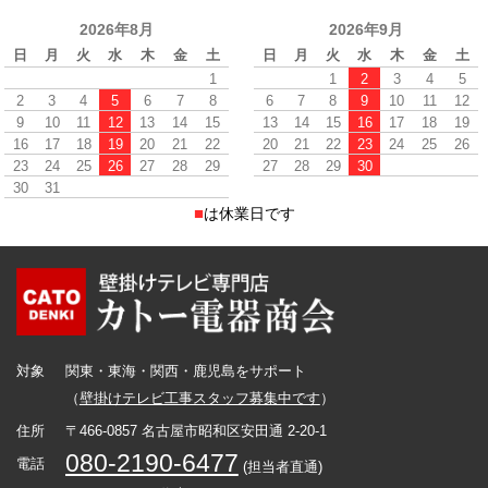
2026年8月
2026年9月
日
月
火
水
木
金
土
日
月
火
水
木
金
土
1
1
2
3
4
5
2
3
4
5
6
7
8
6
7
8
9
10
11
12
9
10
11
12
13
14
15
13
14
15
16
17
18
19
16
17
18
19
20
21
22
20
21
22
23
24
25
26
23
24
25
26
27
28
29
27
28
29
30
30
31
■
は休業日です
対象
関東・東海・関西・鹿児島をサポート
（
壁掛けテレビ工事スタッフ募集中です
）
住所
〒466-0857 名古屋市昭和区安田通 2-20-1
080-2190-6477
電話
(担当者直通)