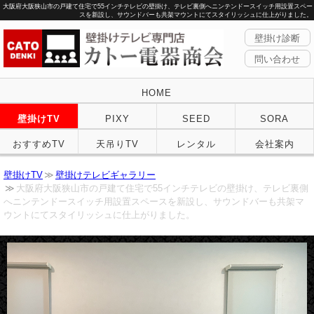
大阪府大阪狭山市の戸建て住宅で55インチテレビの壁掛け、テレビ裏側へニンテンドースイッチ用設置スペー
スを新設し、サウンドバーも共架マウントにてスタイリッシュに仕上がりました。
壁掛け診断
問い合わせ
HOME
壁掛けTV
PIXY
SEED
SORA
おすすめTV
天吊りTV
レンタル
会社案内
壁掛けTV
壁掛けテレビギャラリー
大阪府大阪狭山市の戸建て住宅で55インチテレビの壁掛け、テレビ裏側
へニンテンドースイッチ用設置スペースを新設し、サウンドバーも共架マ
ウントにてスタイリッシュに仕上がりました。