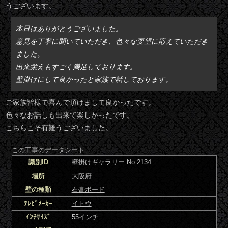
うございます。
本日はありがとうございました。
意見を丁寧に聞いていただき、色々な要望に応えていただき
ました。
出来栄えもすごく満足しております。
壁掛けにして良かったと家族で話しております。
ご家族皆様で喜んで頂けまして良かったです。
色々なお話しも出来て楽しかったです。
こちらこそ有難うございました。
この工事のデータシート
識別ID
壁掛けギャラリー No.2134
場所
大阪府
壁の種類
石膏ボード
ﾃﾚﾋﾞﾒｰｶｰ
イトウ
ｲﾝﾁｻｲｽﾞ
55インチ