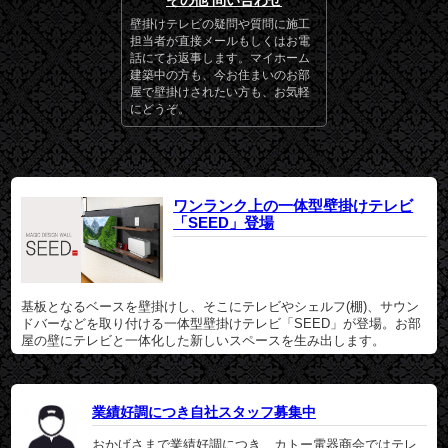
その他 問い合わせ
壁掛けテレビの疑問や質問に施工
担当者が直接メールもしくはお電
話にてお返事します。マイホーム
建築中の方も、今お住まいのお部
屋で壁掛けされたい方も、お気軽
にどうぞ。
ワンランク上の一体型壁掛けテレビ
「SEED」登場
基板となるベースを壁掛けし、そこにテレビやシェルフ(棚)、サウン
ドバーなどを取り付ける一体型壁掛けテレビ「SEED」が登場。お部
屋の壁にテレビと一体化した新しいスペースを生み出します。
業績好調につき自社スタッフ募集中
おかげさまで業績好調につき、カトー電器商会ではテレ