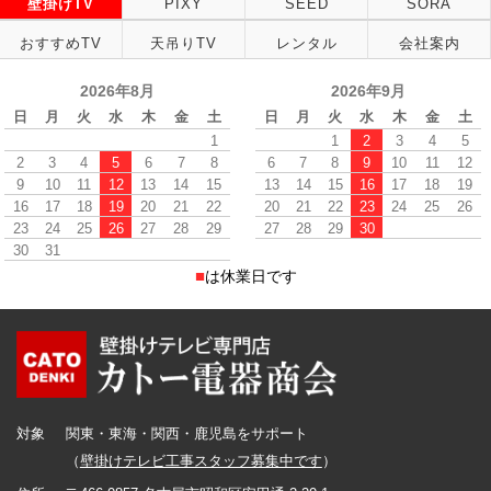
壁掛けTV
PIXY
SEED
SORA
おすすめTV
天吊りTV
レンタル
会社案内
2026年8月
2026年9月
日
月
火
水
木
金
土
日
月
火
水
木
金
土
1
1
2
3
4
5
2
3
4
5
6
7
8
6
7
8
9
10
11
12
9
10
11
12
13
14
15
13
14
15
16
17
18
19
16
17
18
19
20
21
22
20
21
22
23
24
25
26
23
24
25
26
27
28
29
27
28
29
30
30
31
■
は休業日です
対象
関東・東海・関西・鹿児島をサポート
（
壁掛けテレビ工事スタッフ募集中です
）