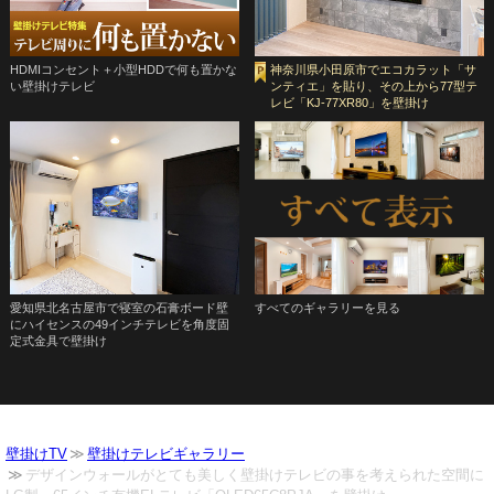
HDMIコンセント＋小型HDDで何も置かな
神奈川県小田原市でエコカラット「サ
い壁掛けテレビ
ンティエ」を貼り、その上から77型テ
レビ「KJ-77XR80」を壁掛け
愛知県北名古屋市で寝室の石膏ボード壁
すべてのギャラリーを見る
にハイセンスの49インチテレビを角度固
定式金具で壁掛け
壁掛けTV
壁掛けテレビギャラリー
デザインウォールがとても美しく壁掛けテレビの事を考えられた空間に