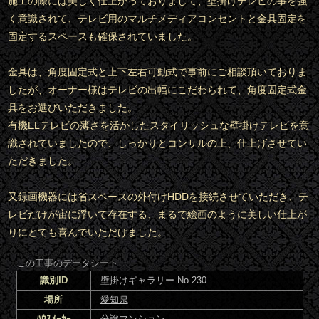
施工の際には美しく仕上がっておりまして、壁掛けテレビの事を強
く意識されて、テレビ用のマルチメディアコンセントと金具固定を
固定するスペースも確保されていました。
金具は、角度固定式と上下左右可動式で事前にご相談頂いておりま
したが、オーナー様はテレビの出幅にこだわられて、角度固定式金
具をお選びいただきました。
有機ELテレビの薄さを活かしたスタイリッシュな壁掛けテレビを意
識されていましたので、しっかりとコンサルの上、仕上げさせてい
ただきました。
又録画機器には省スペースの外付けHDDを接続させていただき、テ
レビだけが宙に浮いて存在する、まるで絵画のように美しい仕上が
りにとても喜んでいただけました。
この工事のデータシート
識別ID
壁掛けギャラリー No.230
場所
愛知県
ﾊｳｽﾒｰｶｰ
分譲マンション