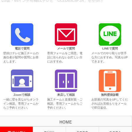
LG製・65インチ有機ELテレビ「OLED65C8PJA」を壁掛け
電話で質問
メールで質問
LINEで質問
壁掛けテレビ施工チームの
専用フォームをご用意。電
メールでのやり取りが苦手
責任者が疑問や質問にお答
話に出られないお忙しい方
な方におすすめ。写真もUP
えします。
におすすめ。
できます。
Zoomで相談
来店して相談
無料壁掛診断
一緒に壁を見ながらオンラ
施工チームと直接対面・ご
お部屋の写真をUPしてくだ
イン相談。専用フォームか
相談。専用フォームからご
さればお見積もりをメール
らご予約ください。
予約ください。
で即日返信。
HOME