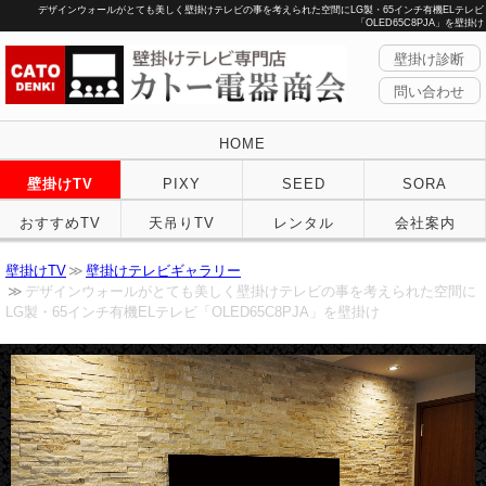
デザインウォールがとても美しく壁掛けテレビの事を考えられた空間にLG製・65インチ有機ELテレビ
「OLED65C8PJA」を壁掛け
壁掛け診断
問い合わせ
HOME
壁掛けTV
PIXY
SEED
SORA
おすすめTV
天吊りTV
レンタル
会社案内
壁掛けTV
壁掛けテレビギャラリー
デザインウォールがとても美しく壁掛けテレビの事を考えられた空間に
LG製・65インチ有機ELテレビ「OLED65C8PJA」を壁掛け