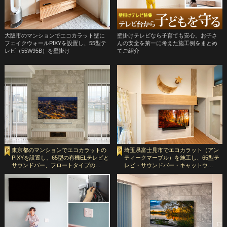
大阪市のマンションでエコカラット壁に
壁掛けテレビなら子育ても安心。お子さ
フェイクウォールPIXYを設置し、55型テ
んの安全を第一に考えた施工例をまとめ
レビ（55W95B）を壁掛け
てご紹介
東京都のマンションでエコカラットの
埼玉県富士見市でエコカラット（アン
PIXYを設置し、65型の有機ELテレビと
ティークマーブル）を施工し、65型テ
サウンドバー、フロートタイプの…
レビ・サウンドバー・キャットウ…