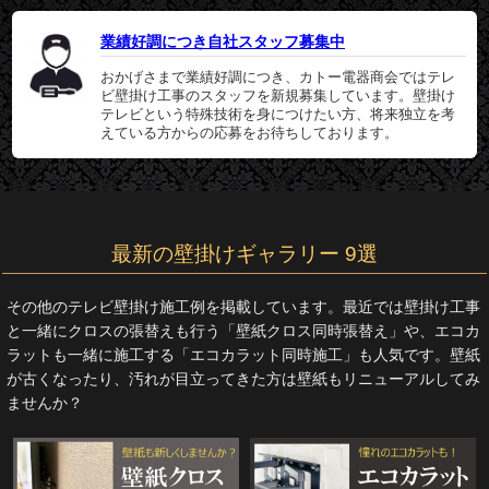
業績好調につき自社スタッフ募集中
おかげさまで業績好調につき、カトー電器商会ではテレ
ビ壁掛け工事のスタッフを新規募集しています。壁掛け
テレビという特殊技術を身につけたい方、将来独立を考
えている方からの応募をお待ちしております。
最新の壁掛けギャラリー 9選
その他のテレビ壁掛け施工例を掲載しています。最近では壁掛け工事
と一緒にクロスの張替えも行う「壁紙クロス同時張替え」や、エコカ
ラットも一緒に施工する「エコカラット同時施工」も人気です。壁紙
が古くなったり、汚れが目立ってきた方は壁紙もリニューアルしてみ
ませんか？