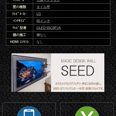
壁の種類
タイル壁
ﾃﾚﾋﾞﾒｰｶｰ
LG
ｲﾝﾁｻｲｽﾞ
65インチ
ﾃﾚﾋﾞ型番
OLED 65C8PJA
棚の施工
棚なし
HDMI ｺﾝｾﾝﾄ
なし