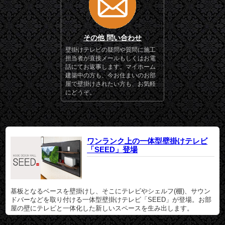
その他 問い合わせ
壁掛けテレビの疑問や質問に施工
担当者が直接メールもしくはお電
話にてお返事します。マイホーム
建築中の方も、今お住まいのお部
屋で壁掛けされたい方も、お気軽
にどうぞ。
ワンランク上の一体型壁掛けテレビ
「SEED」登場
基板となるベースを壁掛けし、そこにテレビやシェルフ(棚)、サウン
ドバーなどを取り付ける一体型壁掛けテレビ「SEED」が登場。お部
屋の壁にテレビと一体化した新しいスペースを生み出します。