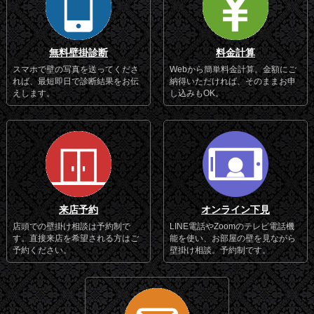
無料壁掛診断
料金計算
スマホで壁の写真を送ってくださ
Webから簡単料金計算。金額にご
れば、最短即日で診断結果をお伝
納得いただければ、そのままお申
えします。
し込みもOK。
来店予約
オンライン下見
店頭での壁掛け相談は予約制で
LINE電話やZoomのテレビ電話機
す。直接来店を希望される方はご
能を使い、お部屋の壁を見ながら
予約ください。
壁掛け相談。予約制です。