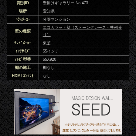
識別ID
壁掛けギャラリー No.473
場所
愛知県
ﾊｳｽﾒｰｶｰ
分譲マンション
エコカラット壁（ストーングレース・整列張
壁の種類
り）
ﾃﾚﾋﾞﾒｰｶｰ
東芝
ｲﾝﾁｻｲｽﾞ
55インチ
ﾃﾚﾋﾞ型番
55X920
棚の施工
棚なし
HDMI ｺﾝｾﾝﾄ
なし