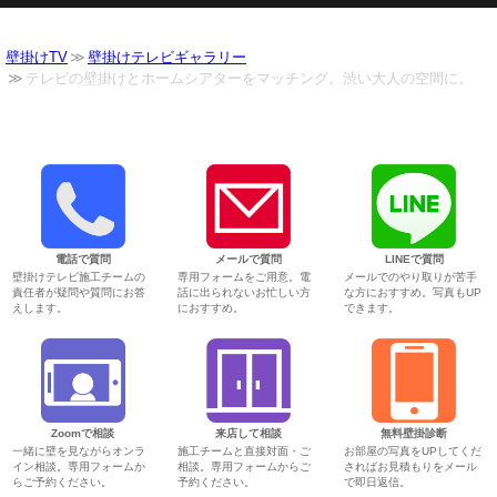
壁掛けTV
壁掛けテレビギャラリー
テレビの壁掛けとホームシアターをマッチング。渋い大人の空間に。
電話で質問
メールで質問
LINEで質問
壁掛けテレビ施工チームの
専用フォームをご用意。電
メールでのやり取りが苦手
責任者が疑問や質問にお答
話に出られないお忙しい方
な方におすすめ。写真もUP
えします。
におすすめ。
できます。
Zoomで相談
来店して相談
無料壁掛診断
一緒に壁を見ながらオンラ
施工チームと直接対面・ご
お部屋の写真をUPしてくだ
イン相談。専用フォームか
相談。専用フォームからご
さればお見積もりをメール
らご予約ください。
予約ください。
で即日返信。