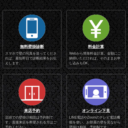
無料壁掛診断
料金計算
スマホで壁の写真を送ってくださ
Webから簡単料金計算。金額にご
れば、最短即日で診断結果をお伝
納得いただければ、そのままお申
えします。
し込みもOK。
来店予約
オンライン下見
店頭での壁掛け相談は予約制で
LINE電話やZoomのテレビ電話機
す。直接来店を希望される方はご
能を使い、お部屋の壁を見ながら
予約ください。
壁掛け相談。予約制です。