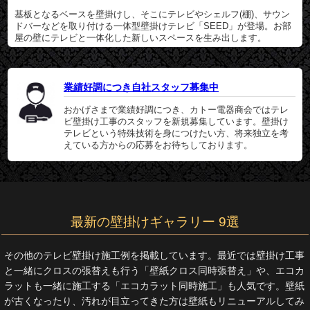
基板となるベースを壁掛けし、そこにテレビやシェルフ(棚)、サウン
ドバーなどを取り付ける一体型壁掛けテレビ「SEED」が登場。お部
屋の壁にテレビと一体化した新しいスペースを生み出します。
業績好調につき自社スタッフ募集中
おかげさまで業績好調につき、カトー電器商会ではテレ
ビ壁掛け工事のスタッフを新規募集しています。壁掛け
テレビという特殊技術を身につけたい方、将来独立を考
えている方からの応募をお待ちしております。
最新の壁掛けギャラリー 9選
その他のテレビ壁掛け施工例を掲載しています。最近では壁掛け工事
と一緒にクロスの張替えも行う「壁紙クロス同時張替え」や、エコカ
ラットも一緒に施工する「エコカラット同時施工」も人気です。壁紙
が古くなったり、汚れが目立ってきた方は壁紙もリニューアルしてみ