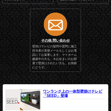
その他 問い合わせ
壁掛けテレビの疑問や質問に施工
担当者が直接メールもしくはお電
話にてお返事します。マイホーム
建築中の方も、今お住まいのお部
屋で壁掛けされたい方も、お気軽
にどうぞ。
ワンランク上の一体型壁掛けテレビ
「SEED」登場