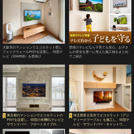
大阪市のマンションでエコカラット壁に
壁掛けテレビなら子育ても安心。お子さ
フェイクウォールPIXYを設置し、55型テ
んの安全を第一に考えた施工例をまとめ
レビ（55W95B）を壁掛け
てご紹介
東京都のマンションでエコカラットの
埼玉県富士見市でエコカラット（アン
PIXYを設置し、65型の有機ELテレビと
ティークマーブル）を施工し、65型テ
サウンドバー、フロートタイプの…
レビ・サウンドバー・キャットウ…