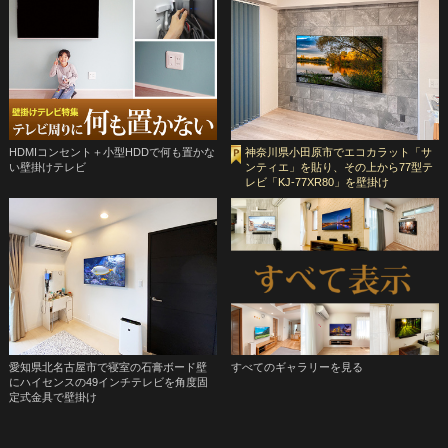
HDMIコンセント＋小型HDDで何も置かな
神奈川県小田原市でエコカラット「サ
い壁掛けテレビ
ンティエ」を貼り、その上から77型テ
レビ「KJ-77XR80」を壁掛け
愛知県北名古屋市で寝室の石膏ボード壁
すべてのギャラリーを見る
にハイセンスの49インチテレビを角度固
定式金具で壁掛け