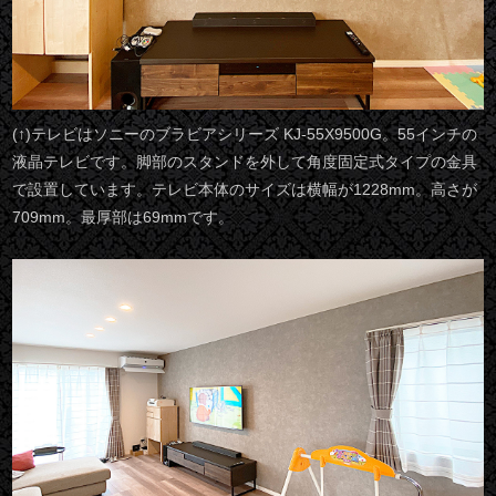
(↑)テレビはソニーのブラビアシリーズ KJ-55X9500G。55インチの
液晶テレビです。脚部のスタンドを外して角度固定式タイプの金具
で設置しています。テレビ本体のサイズは横幅が1228mm。高さが
709mm。最厚部は69mmです。