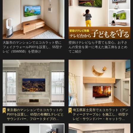
大阪市のマンションでエコカラット壁に
壁掛けテレビなら子育ても安心。お子さ
フェイクウォールPIXYを設置し、55型テ
んの安全を第一に考えた施工例をまとめ
レビ（55W95B）を壁掛け
てご紹介
東京都のマンションでエコカラットの
埼玉県富士見市でエコカラット（アン
PIXYを設置し、65型の有機ELテレビと
ティークマーブル）を施工し、65型テ
サウンドバー、フロートタイプの…
レビ・サウンドバー・キャットウ…