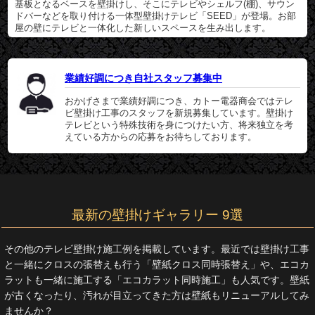
基板となるベースを壁掛けし、そこにテレビやシェルフ(棚)、サウン
ドバーなどを取り付ける一体型壁掛けテレビ「SEED」が登場。お部
屋の壁にテレビと一体化した新しいスペースを生み出します。
業績好調につき自社スタッフ募集中
おかげさまで業績好調につき、カトー電器商会ではテレ
ビ壁掛け工事のスタッフを新規募集しています。壁掛け
テレビという特殊技術を身につけたい方、将来独立を考
えている方からの応募をお待ちしております。
最新の壁掛けギャラリー 9選
その他のテレビ壁掛け施工例を掲載しています。最近では壁掛け工事
と一緒にクロスの張替えも行う「壁紙クロス同時張替え」や、エコカ
ラットも一緒に施工する「エコカラット同時施工」も人気です。壁紙
が古くなったり、汚れが目立ってきた方は壁紙もリニューアルしてみ
ませんか？