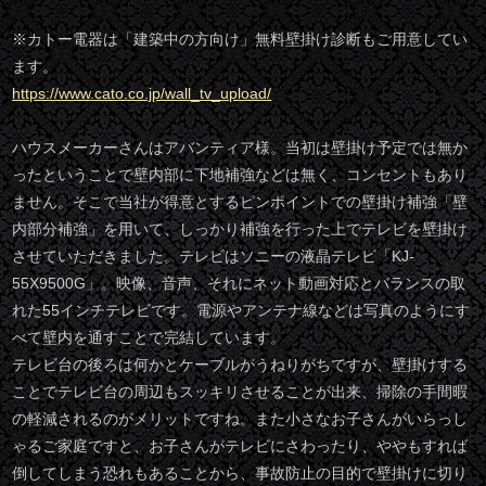
※カトー電器は「建築中の方向け」無料壁掛け診断もご用意してい
ます。
https://www.cato.co.jp/wall_tv_upload/
ハウスメーカーさんはアバンティア様。当初は壁掛け予定では無か
ったということで壁内部に下地補強などは無く、コンセントもあり
ません。そこで当社が得意とするピンポイントでの壁掛け補強「壁
内部分補強」を用いて、しっかり補強を行った上でテレビを壁掛け
させていただきました。テレビはソニーの液晶テレビ「KJ-
55X9500G」。映像、音声、それにネット動画対応とバランスの取
れた55インチテレビです。電源やアンテナ線などは写真のようにす
べて壁内を通すことで完結しています。
テレビ台の後ろは何かとケーブルがうねりがちですが、壁掛けする
ことでテレビ台の周辺もスッキリさせることが出来、掃除の手間暇
の軽減されるのがメリットですね。また小さなお子さんがいらっし
ゃるご家庭ですと、お子さんがテレビにさわったり、ややもすれば
倒してしまう恐れもあることから、事故防止の目的で壁掛けに切り