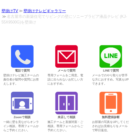
壁掛けTV
壁掛けテレビギャラリー
名古屋市の新築住宅でリビングの壁にソニーブラビア液晶テレビ (KJ-
55X9500G)を壁掛け
電話で質問
メールで質問
LINEで質問
壁掛けテレビ施工チームの
専用フォームをご用意。電
メールでのやり取りが苦手
責任者が疑問や質問にお答
話に出られないお忙しい方
な方におすすめ。写真もUP
えします。
におすすめ。
できます。
Zoomで相談
来店して相談
無料壁掛診断
一緒に壁を見ながらオンラ
施工チームと直接対面・ご
お部屋の写真をUPしてくだ
イン相談。専用フォームか
相談。専用フォームからご
さればお見積もりをメール
らご予約ください。
予約ください。
で即日返信。