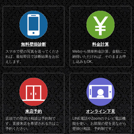
無料壁掛診断
料金計算
スマホで壁の写真を送ってくださ
Webから簡単料金計算。金額にご
れば、最短即日で診断結果をお伝
納得いただければ、そのままお申
えします。
し込みもOK。
来店予約
オンライン下見
店頭での壁掛け相談は予約制で
LINE電話やZoomのテレビ電話機
す。直接来店を希望される方はご
能を使い、お部屋の壁を見ながら
予約ください。
壁掛け相談。予約制です。