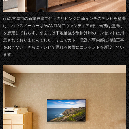
(↑)名古屋市の新築戸建て住宅のリビングに55インチのテレビを壁掛
け。ハウスメーカーはAVANTIA(アヴァンティア)様。当初は壁掛け
を想定しておらず、壁面には下地補強や壁掛け用のコンセントは用
意されておりませんでした。そこでカトー電器が壁内部に補強工事
をおこない、さらにテレビで隠れる位置にコンセントを新設してい
ます。