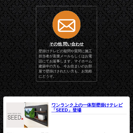
その他 問い合わせ
壁掛けテレビの疑問や質問に施工
担当者が直接メールもしくはお電
話にてお返事します。マイホーム
建築中の方も、今お住まいのお部
屋で壁掛けされたい方も、お気軽
にどうぞ。
ワンランク上の一体型壁掛けテレビ
「SEED」登場