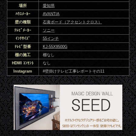
場所
愛知県
ﾊｳｽﾒｰｶｰ
AVANTIA
壁の種類
石膏ボード（アクセントクロス）
ﾃﾚﾋﾞﾒｰｶｰ
ソニー
ｲﾝﾁｻｲｽﾞ
55インチ
ﾃﾚﾋﾞ型番
KJ-55X9500G
棚の施工
棚なし
HDMI ｺﾝｾﾝﾄ
なし
Instagram
#壁掛けテレビ工事レポートその11