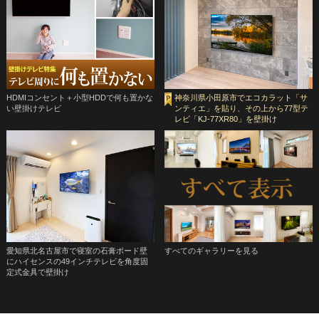
HDMIコンセント＋小型HDDで何も置かな
神奈川県小田原市でエコカラット「サ
い壁掛けテレビ
ンティエ」を貼り、その上から77型テ
レビ「KJ-77XR80」を壁掛け
愛知県北名古屋市で寝室の石膏ボード壁
すべてのギャラリーを見る
にハイセンスの49インチテレビを角度固
定式金具で壁掛け