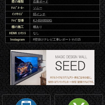
壁の種類
石膏ボード
ﾃﾚﾋﾞﾒｰｶｰ
ソニー
ｲﾝﾁｻｲｽﾞ
65インチ
ﾃﾚﾋﾞ型番
KJ-65X8550G
棚の施工
棚あり
HDMI ｺﾝｾﾝﾄ
なし
Instagram
#壁掛けテレビ工事レポートその15