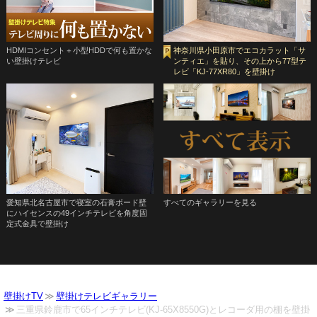
HDMIコンセント＋小型HDDで何も置かな
神奈川県小田原市でエコカラット「サ
い壁掛けテレビ
ンティエ」を貼り、その上から77型テ
レビ「KJ-77XR80」を壁掛け
愛知県北名古屋市で寝室の石膏ボード壁
すべてのギャラリーを見る
にハイセンスの49インチテレビを角度固
定式金具で壁掛け
壁掛けTV
壁掛けテレビギャラリー
三重県鈴鹿市で65インチテレビ(KJ-65X8550G)とレコーダ用の棚を壁掛