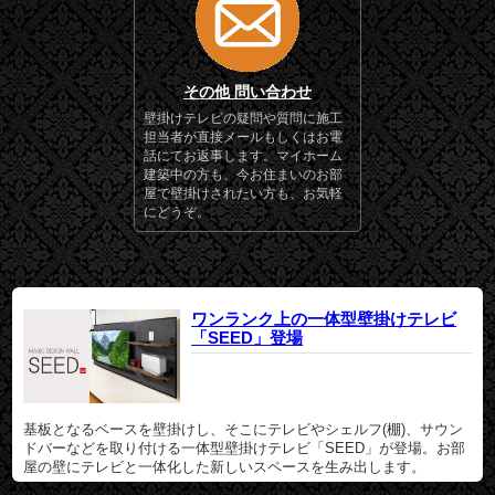
その他 問い合わせ
壁掛けテレビの疑問や質問に施工
担当者が直接メールもしくはお電
話にてお返事します。マイホーム
建築中の方も、今お住まいのお部
屋で壁掛けされたい方も、お気軽
にどうぞ。
ワンランク上の一体型壁掛けテレビ
「SEED」登場
基板となるベースを壁掛けし、そこにテレビやシェルフ(棚)、サウン
ドバーなどを取り付ける一体型壁掛けテレビ「SEED」が登場。お部
屋の壁にテレビと一体化した新しいスペースを生み出します。