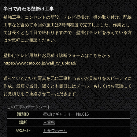
半日で終わる壁掛け工事
補強工事、コンセントの新設、テレビ壁掛け、棚の取り付け、配線
工事など含めて今回の施工は3時間程度で完了しました。作業とし
ては長くとも半日で終わりますので、壁掛けテレビを考えている方
はお気軽にご相談ください。
壁掛けテレビ用無料お見積り診断フォームはこちらから
https://www.cato.co.jp/wall_tv_upload/
送っていただいた写真を元に工事担当者がお見積りをスピーディに
作成。最短で当日、遅くとも翌日にはメール、もしくはお電話にて
お見積りをご連絡させていただきます。
この工事のデータシート
識別ID
壁掛けギャラリー No.616
場所
三重県
ﾊｳｽﾒｰｶｰ
ミサワホーム