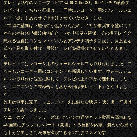
テレビは既存のソニーブラビアKJ-65X8550G。65インチの液晶テ
レビです。こちらを壁掛けし、同時にレコーダー用のウォールシェ
ルフ（棚）もあわせて壁掛けさせていただきました。
ご希望の壁面は下地補強が無かったため、当社が推奨する壁の内側
からの補強(壁内部分補強)でしっかり強度を確保。その後テレビで
隠れる位置にコンセントパネルとアンテナ端子を新設し、角度固定
式の金具を取り付け。最後にテレビを壁掛けさせていただきまし
た。
テレビ下にはレコーダ用のウォールシェルフも取り付けました。こ
ちらもレコーダー用のコンセントを新設しています。ウォールシェ
ルフの取り付け位置に関して、テレビの上か下かで迷われました
が、エアコンとの兼ね合いもあり今回はテレビ「下」となりまし
た。
施工は無事に完了。リビングの中央に鮮明な映像を映し出す壁掛け
テレビが誕生しました。
ソニーのブラビアシリーズは、地デジ放送やネット動画も高精細な
4K画質にアップコンバート（変換）する技術を内蔵。斜めから見て
も十分な美しさで映像を満喫できるのでおススメです。