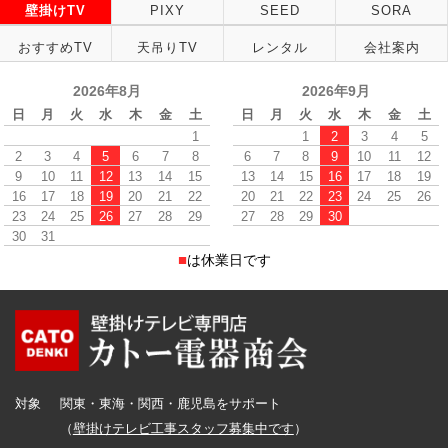
壁掛けTV
PIXY
SEED
SORA
おすすめTV
天吊りTV
レンタル
会社案内
2026年8月
2026年9月
日
月
火
水
木
金
土
日
月
火
水
木
金
土
1
1
2
3
4
5
2
3
4
5
6
7
8
6
7
8
9
10
11
12
9
10
11
12
13
14
15
13
14
15
16
17
18
19
16
17
18
19
20
21
22
20
21
22
23
24
25
26
23
24
25
26
27
28
29
27
28
29
30
30
31
■
は休業日です
対象
関東・東海・関西・鹿児島をサポート
（
壁掛けテレビ工事スタッフ募集中です
）