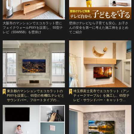
大阪市のマンションでエコカラット壁に
壁掛けテレビなら子育ても安心。お子さ
フェイクウォールPIXYを設置し、55型テ
んの安全を第一に考えた施工例をまとめ
レビ（55W95B）を壁掛け
てご紹介
東京都のマンションでエコカラットの
埼玉県富士見市でエコカラット（アン
PIXYを設置し、65型の有機ELテレビと
ティークマーブル）を施工し、65型テ
サウンドバー、フロートタイプの…
レビ・サウンドバー・キャットウ…