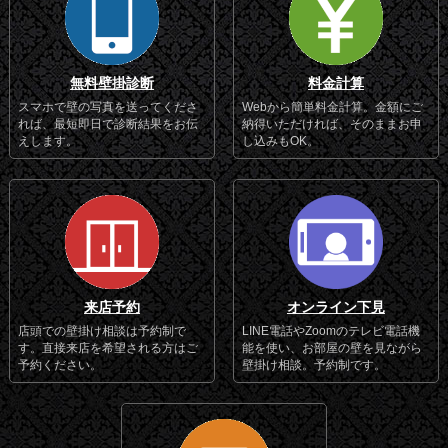
無料壁掛診断
料金計算
スマホで壁の写真を送ってくださ
Webから簡単料金計算。金額にご
れば、最短即日で診断結果をお伝
納得いただければ、そのままお申
えします。
し込みもOK。
来店予約
オンライン下見
店頭での壁掛け相談は予約制で
LINE電話やZoomのテレビ電話機
す。直接来店を希望される方はご
能を使い、お部屋の壁を見ながら
予約ください。
壁掛け相談。予約制です。