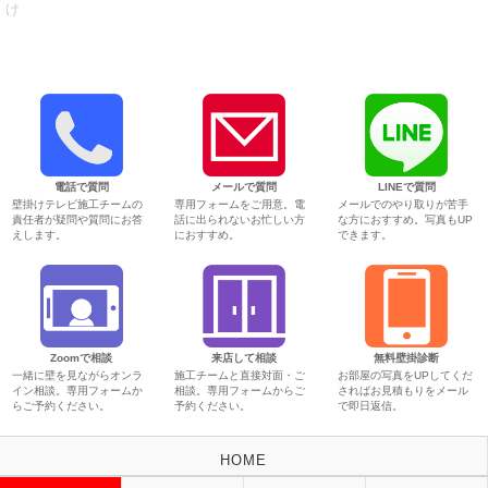
け
電話で質問
メールで質問
LINEで質問
壁掛けテレビ施工チームの
専用フォームをご用意。電
メールでのやり取りが苦手
責任者が疑問や質問にお答
話に出られないお忙しい方
な方におすすめ。写真もUP
えします。
におすすめ。
できます。
Zoomで相談
来店して相談
無料壁掛診断
一緒に壁を見ながらオンラ
施工チームと直接対面・ご
お部屋の写真をUPしてくだ
イン相談。専用フォームか
相談。専用フォームからご
さればお見積もりをメール
らご予約ください。
予約ください。
で即日返信。
HOME