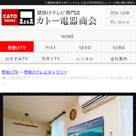
三重県鈴鹿市で65インチテレビ(KJ-65X8550G)とレコーダ用の棚を壁掛け
壁掛け診断
問い合わせ
HOME
壁掛けTV
PIXY
SEED
SORA
おすすめTV
天吊りTV
レンタル
会社案内
壁掛けTV
壁掛けテレビギャラリー
三重県鈴鹿市で65インチテレビ(KJ-65X8550G)とレコーダ用の棚を壁掛
け