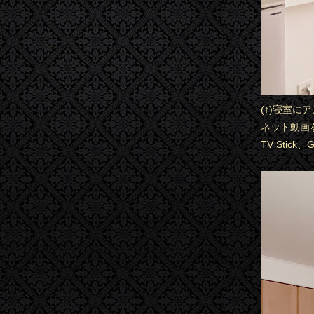
(↑)寝室に
ネット動画を
TV Stic