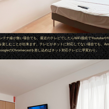
アンテナ線が無い場合でも、最近のテレビでしたらWiFi接続でYoutubeやNet
楽しむことが出来ます。テレビがネットに対応してない場合でも、Amazo
k、GoogleのChromecastを差し込めばネット対応テレビに早変わり。