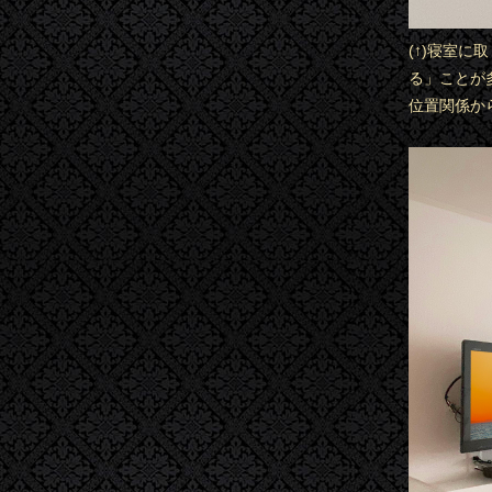
(↑)寝室
る」ことが
位置関係か