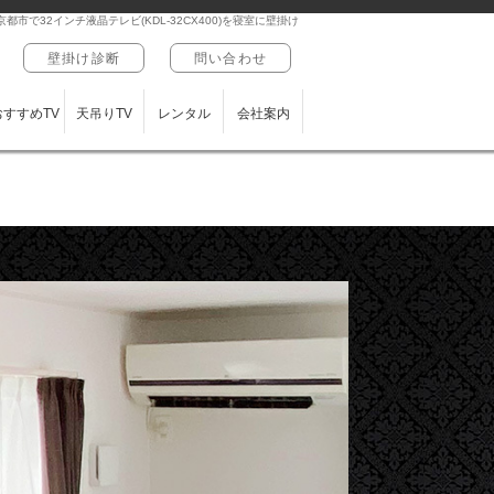
京都市で32インチ液晶テレビ(KDL-32CX400)を寝室に壁掛け
壁掛け診断
問い合わせ
おすすめTV
天吊りTV
レンタル
会社案内