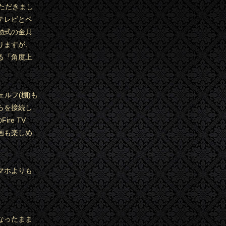
ただきまし
テレビとベ
動式の金具
りますが、
る「角度上
ルフ(棚)も
らを接続し
re TV
ト動画も楽しめ
マホよりも
なったまま