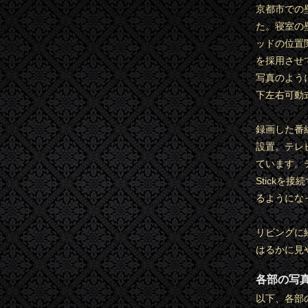
京都市での
た。寝室の
ッドの位置
を採用させ
写真のよう
下左右可動
録画した番
設置。テレ
ています。テ
Stickを接
るようにな
リビングに
はるかに見
各部の写
以下、各部