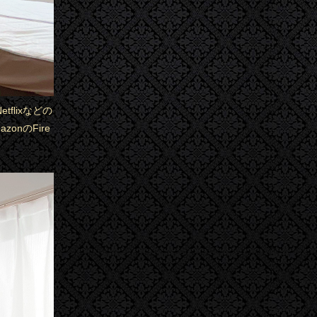
flixなどの
nのFire