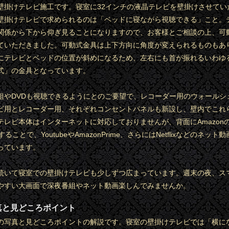
壁掛けテレビ施工です。寝室に32インチの液晶テレビを壁掛けさせてい
壁掛けテレビで求められるのは「ベッドに寝ながら視聴できる」こと。
関係から下から仰ぎ見ることになりますので、お客様とご相談の上、可
ていただきました。可動式金具は上下方向に角度が変えられるものもあ
にテレビとベッドの位置が斜めになるため、左右にも首が振れるいわゆ
式」の金具となっています。
組やDVDも視聴できるようにとのご要望で、レコーダー用のウォールシェ
ビ用とレコーダー用、それぞれコンセントパネルも新設し、壁内でこれ
レビ本体はインターネットに対応しておりませんが、背面にAmazonのFi
続することで、YoutubeやAmazonPrime、さらにはNetflixなどのネッ
っています。
続いて寝室での壁掛けテレビも少しずつ広まっています。週末の夜、ス
やすい大画面で深夜番組やネット動画楽しんでみませんか。
真と見どころポイント
の写真と見どころポイントの解説です。寝室の壁掛けテレビでは「横に