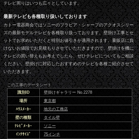
テレビ周りはいつも広々としています。
最新テレビも各種取り扱いしております
カトー電器商会ではソニーのブラビア・シャープのアクオスシリー
ズの最新モデルテレビを各種取り扱っております。壁掛け工事とセ
ットでお求めいただくと特別お値引きが適用されます。量販店に負
けないお値段でお見積もりさせていただきますので、壁掛けを機に
テレビの買い替えもお考えでしたら、ぜひテレビについてもご相談
ください。壁掛けに対応したおすすめのテレビを各種ご紹介させて
いただきます。
この工事のデータシート
識別ID
壁掛けギャラリー No.2278
場所
東京都
ﾊｳｽﾒｰｶｰ
地元の工務店
壁の種類
タイル壁
ﾃﾚﾋﾞﾒｰｶｰ
ソニー
ｲﾝﾁｻｲｽﾞ
75インチ