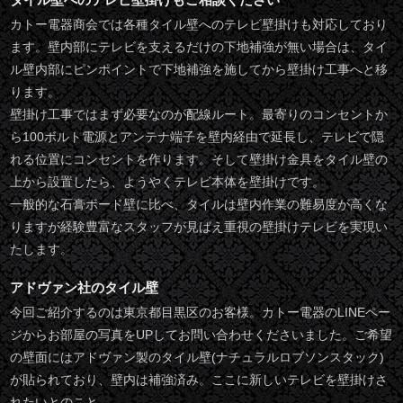
カトー電器商会では各種タイル壁へのテレビ壁掛けも対応しており
ます。壁内部にテレビを支えるだけの下地補強が無い場合は、タイ
ル壁内部にピンポイントで下地補強を施してから壁掛け工事へと移
ります。
壁掛け工事ではまず必要なのが配線ルート。最寄りのコンセントか
ら100ボルト電源とアンテナ端子を壁内経由で延長し、テレビで隠
れる位置にコンセントを作ります。そして壁掛け金具をタイル壁の
上から設置したら、ようやくテレビ本体を壁掛けです。
一般的な石膏ボード壁に比べ、タイルは壁内作業の難易度が高くな
りますが経験豊富なスタッフが見ばえ重視の壁掛けテレビを実現い
たします。
アドヴァン社のタイル壁
今回ご紹介するのは東京都目黒区のお客様。カトー電器のLINEペー
ジからお部屋の写真をUPしてお問い合わせくださいました。ご希望
の壁面にはアドヴァン製のタイル壁(ナチュラルロブソンスタック)
が貼られており、壁内は補強済み。ここに新しいテレビを壁掛けさ
れたいとのこと。