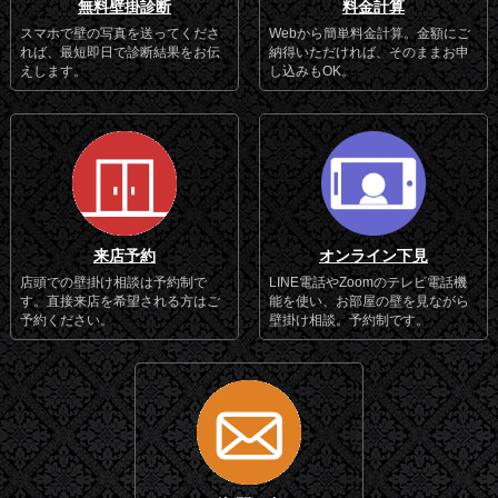
無料壁掛診断
料金計算
スマホで壁の写真を送ってくださ
Webから簡単料金計算。金額にご
れば、最短即日で診断結果をお伝
納得いただければ、そのままお申
えします。
し込みもOK。
来店予約
オンライン下見
店頭での壁掛け相談は予約制で
LINE電話やZoomのテレビ電話機
す。直接来店を希望される方はご
能を使い、お部屋の壁を見ながら
予約ください。
壁掛け相談。予約制です。