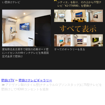
い壁掛けテレビ
ンティエ」を貼り、その上から77型テ
レビ「KJ-77XR80」を壁掛け
愛知県北名古屋市で寝室の石膏ボード壁
すべてのギャラリーを見る
にハイセンスの49インチテレビを角度固
定式金具で壁掛け
壁掛けTV
壁掛けテレビギャラリー
アドヴァン製のタイル壁(ナチュラルロブソンスタック)に75型テレビを
壁掛けしてHDMIコンセントを追加