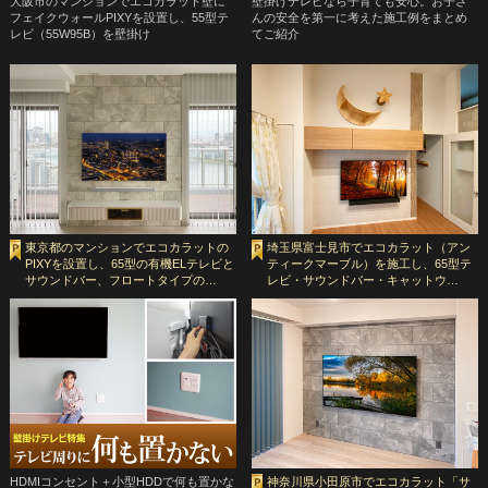
大阪市のマンションでエコカラット壁に
壁掛けテレビなら子育ても安心。お子さ
フェイクウォールPIXYを設置し、55型テ
んの安全を第一に考えた施工例をまとめ
レビ（55W95B）を壁掛け
てご紹介
東京都のマンションでエコカラットの
埼玉県富士見市でエコカラット（アン
PIXYを設置し、65型の有機ELテレビと
ティークマーブル）を施工し、65型テ
サウンドバー、フロートタイプの…
レビ・サウンドバー・キャットウ…
HDMIコンセント＋小型HDDで何も置かな
神奈川県小田原市でエコカラット「サ