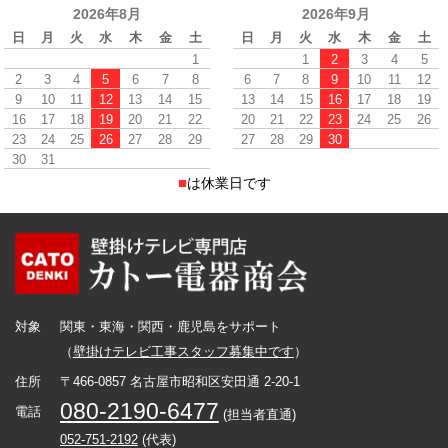
2026年8月
2026年9月
日
月
火
水
木
金
土
日
月
火
水
木
金
土
1
1
2
3
4
5
2
3
4
5
6
7
8
6
7
8
9
10
11
12
9
10
11
12
13
14
15
13
14
15
16
17
18
19
16
17
18
19
20
21
22
20
21
22
23
24
25
26
23
24
25
26
27
28
29
27
28
29
30
30
31
■
は休業日です
対象
関東・東海・関西・鹿児島をサポート
（
壁掛けテレビ工事スタッフ募集中です
）
住所
〒466-0857 名古屋市昭和区安田通 2-20-1
080-2190-6477
電話
(担当者直通)
052-751-2192
(代表)