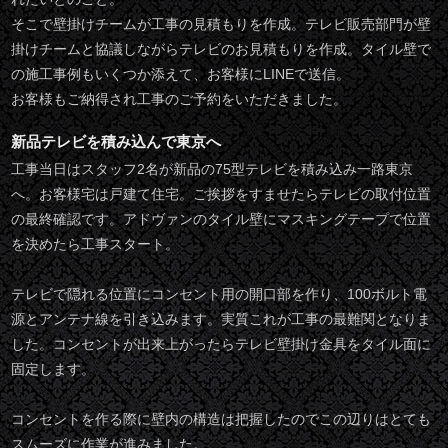
そこで壁掛けチームが工事の見積もりを作成。テレビ販売部門が壁
掛けチームと協議しながらテレビのお見積もりを作成。タイル壁で
の施工事例もいくつか添えて、お客様にLINEで送信。
お客様もご納得され工事のご予約をいただきました。
新品テレビを積み込んで東京へ
工事当日はスタッフ2名が新品の75型テレビを積み込み一路東京
へ。お客様宅は戸建て住宅。ご挨拶をすませたらテレビの取付位置
の最終確認です。アドヴァンのタイル壁にマスキングテープで位置
を決めたら工事スタート。
テレビで隠れる位置にコンセント用の開口部を作り、100ボルト電
源とアンテナ線を引き込みます。実質これが工事の最難関となりま
した。コンセントが出来上がったらテレビ壁掛け金具をタイル面に
固定します。
コンセントを作る際に壁内の構造は把握したのでこの辺りはとても
スムーズに作業が進みました。