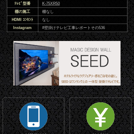
ﾃﾚﾋﾞ型番
K-75XR50
棚の施工
棚なし
HDMI ｺﾝｾﾝﾄ
なし
Instagram
#壁掛けテレビ工事レポートその536