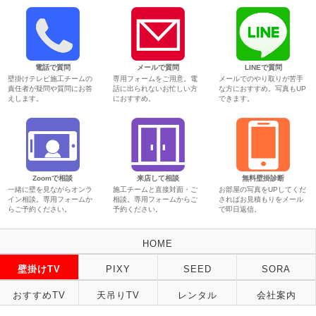
電話で質問
メールで質問
LINEで質問
壁掛けテレビ施工チームの
専用フォームをご用意。電
メールでのやり取りが苦手
責任者が疑問や質問にお答
話に出られないお忙しい方
な方におすすめ。写真もUP
えします。
におすすめ。
できます。
Zoomで相談
来店して相談
無料壁掛診断
一緒に壁を見ながらオンラ
施工チームと直接対面・ご
お部屋の写真をUPしてくだ
イン相談。専用フォームか
相談。専用フォームからご
さればお見積もりをメール
らご予約ください。
予約ください。
で即日返信。
HOME
壁掛けTV
PIXY
SEED
SORA
おすすめTV
天吊りTV
レンタル
会社案内