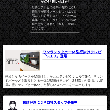
その他 問い合わせ
壁掛けテレビの疑問や質問に施工
担当者が直接メールもしくはお電
話にてお返事します。マイホーム
建築中の方も、今お住まいのお部
屋で壁掛けされたい方も、お気軽
にどうぞ。
ワンランク上の一体型壁掛けテレビ
「SEED」登場
基板となるベースを壁掛けし、そこにテレビやシェルフ(棚)、サウン
ドバーなどを取り付ける一体型壁掛けテレビ「SEED」が登場。お部
屋の壁にテレビと一体化した新しいスペースを生み出します。
業績好調につき自社スタッフ募集中