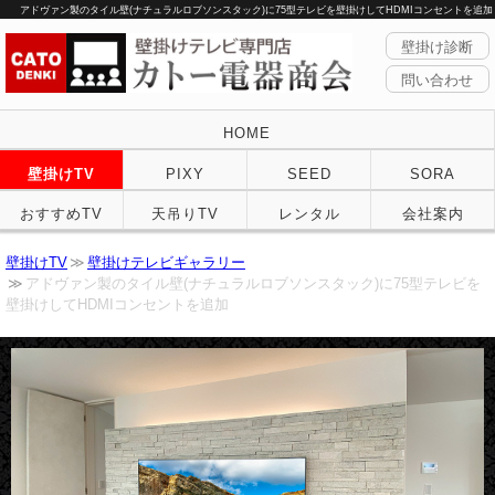
アドヴァン製のタイル壁(ナチュラルロブソンスタック)に75型テレビを壁掛けしてHDMIコンセントを追加
壁掛け診断
問い合わせ
HOME
壁掛けTV
PIXY
SEED
SORA
おすすめTV
天吊りTV
レンタル
会社案内
壁掛けTV
壁掛けテレビギャラリー
アドヴァン製のタイル壁(ナチュラルロブソンスタック)に75型テレビを
壁掛けしてHDMIコンセントを追加