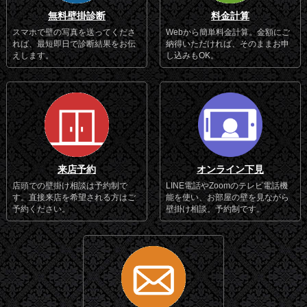
無料壁掛診断
料金計算
スマホで壁の写真を送ってくださ
Webから簡単料金計算。金額にご
れば、最短即日で診断結果をお伝
納得いただければ、そのままお申
えします。
し込みもOK。
来店予約
オンライン下見
店頭での壁掛け相談は予約制で
LINE電話やZoomのテレビ電話機
す。直接来店を希望される方はご
能を使い、お部屋の壁を見ながら
予約ください。
壁掛け相談。予約制です。