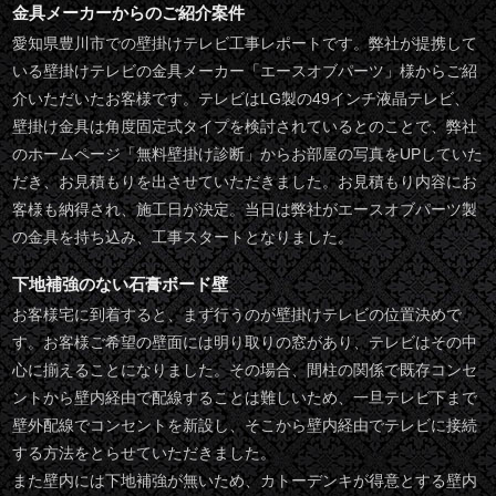
金具メーカーからのご紹介案件
愛知県豊川市での壁掛けテレビ工事レポートです。弊社が提携して
いる壁掛けテレビの金具メーカー「エースオブパーツ」様からご紹
介いただいたお客様です。テレビはLG製の49インチ液晶テレビ、
壁掛け金具は角度固定式タイプを検討されているとのことで、弊社
のホームページ「無料壁掛け診断」からお部屋の写真をUPしていた
だき、お見積もりを出させていただきました。お見積もり内容にお
客様も納得され、施工日が決定。当日は弊社がエースオブパーツ製
の金具を持ち込み、工事スタートとなりました。
下地補強のない石膏ボード壁
お客様宅に到着すると、まず行うのが壁掛けテレビの位置決めで
す。お客様ご希望の壁面には明り取りの窓があり、テレビはその中
心に揃えることになりました。その場合、間柱の関係で既存コンセ
ントから壁内経由で配線することは難しいため、一旦テレビ下まで
壁外配線でコンセントを新設し、そこから壁内経由でテレビに接続
する方法をとらせていただきました。
また壁内には下地補強が無いため、カトーデンキが得意とする壁内