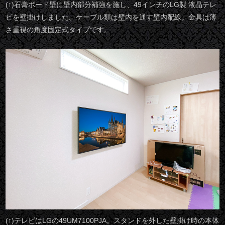
(↑)石膏ボード壁に壁内部分補強を施し、49インチのLG製 液晶テレ
ビを壁掛けしました。ケーブル類は壁内を通す壁内配線。金具は薄
さ重視の角度固定式タイプです。
(↑)テレビはLGの49UM7100PJA。スタンドを外した壁掛け時の本体