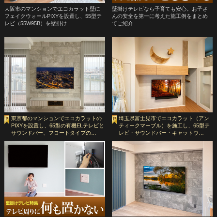
大阪市のマンションでエコカラット壁に
壁掛けテレビなら子育ても安心。お子さ
フェイクウォールPIXYを設置し、55型テ
んの安全を第一に考えた施工例をまとめ
レビ（55W95B）を壁掛け
てご紹介
東京都のマンションでエコカラットの
埼玉県富士見市でエコカラット（アン
PIXYを設置し、65型の有機ELテレビと
ティークマーブル）を施工し、65型テ
サウンドバー、フロートタイプの…
レビ・サウンドバー・キャットウ…