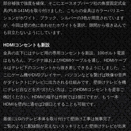
部分補強で強度を確保。そこにエースオブパーツ社の角度固定式金
具(PLB-141M)を取り付けました。こちらの金具はカラーバリエー
ションがホワイト、ブラック、シルバーの3色が用意されています
が、今回は壁の色に合わせたホワイトを選択。隙間から覗き込んで
も目立たないようにしています。
HDMIコンセントも新設
金具の左下にはテレビ用の専用コンセントを新設。100ボルト電源
はもちろん、アンテナ線およびHDMIケーブルを通し、HDMIケーブ
ルはテレビ下のコンセントから抜き差しできるようにしました。こ
こにゲーム機やDVDプレイヤー、パソコンなどを繋げば映像や音声
がダイレクトにテレビに出力される仕組みです。壁掛けテレビを機
にテレビ台などを片づけたい方は、このHDMIコンセントを是非ご
検討ください。HDMIの端子は作例では1個口ですが、もう一本
HDMIを壁内に通せば2個口とすることも可能です。
最後にLGのテレビ本体を取り付けて壁掛け工事は無事完了。
ご覧のように配線類が見えないスッキリとした壁掛けテレビが出来