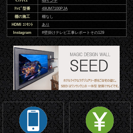
ｲﾝﾁｻｲｽﾞ
49インチ
ﾃﾚﾋﾞ型番
49UM7100PJA
棚の施工
棚なし
HDMI ｺﾝｾﾝﾄ
あり
Instagram
#壁掛けテレビ工事レポートその129