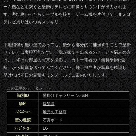
ーム機などを繋ぐと壁掛けテレビに映像とサウンドが出力されま
す。遊び終わったらケーブルを抜き、ゲーム機を片付けてしまえば
テレビ周りはいつもスッキリ。
下地補強が無い壁であっても、後から部分的に補強することで壁掛
けテレビは実現可能です。「我が家でも出来るの？」とお悩みの方
は、まずはお部屋の写真を撮影し、カトー電器の「無料壁掛け診
断」から写真を送ってみてください。施工担当者が写真を確認し、
早ければ即日お見積もりをメールでご案内いたします。
この工事のデータシート
識別ID
壁掛けギャラリー No.684
場所
愛知県
ﾊｳｽﾒｰｶｰ
地元の工務店
壁の種類
石膏ボード
ﾃﾚﾋﾞﾒｰｶｰ
LG