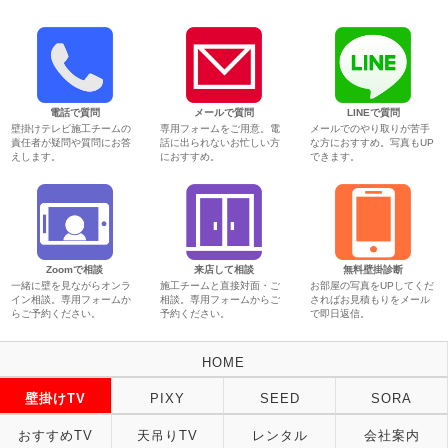
電話で質問
メールで質問
LINEで質問
壁掛けテレビ施工チームの
専用フォームをご用意。電
メールでのやり取りが苦手
責任者が疑問や質問にお答
話に出られないお忙しい方
な方におすすめ。写真もUP
えします。
におすすめ。
できます。
Zoomで相談
来店して相談
無料壁掛診断
一緒に壁を見ながらオンラ
施工チームと直接対面・ご
お部屋の写真をUPしてくだ
イン相談。専用フォームか
相談。専用フォームからご
さればお見積もりをメール
らご予約ください。
予約ください。
で即日返信。
HOME
壁掛けTV
PIXY
SEED
SORA
おすすめTV
天吊りTV
レンタル
会社案内