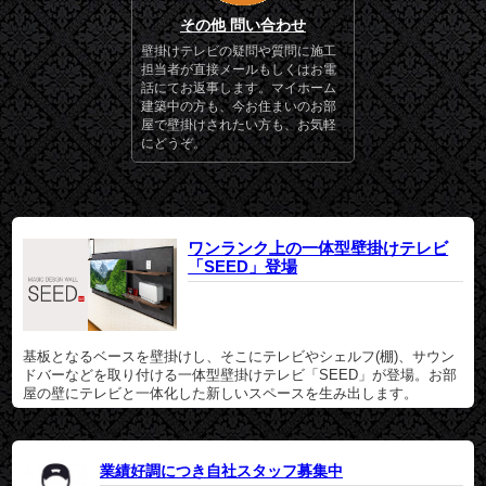
その他 問い合わせ
壁掛けテレビの疑問や質問に施工
担当者が直接メールもしくはお電
話にてお返事します。マイホーム
建築中の方も、今お住まいのお部
屋で壁掛けされたい方も、お気軽
にどうぞ。
ワンランク上の一体型壁掛けテレビ
「SEED」登場
基板となるベースを壁掛けし、そこにテレビやシェルフ(棚)、サウン
ドバーなどを取り付ける一体型壁掛けテレビ「SEED」が登場。お部
屋の壁にテレビと一体化した新しいスペースを生み出します。
業績好調につき自社スタッフ募集中