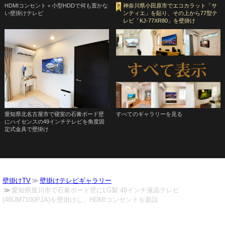
HDMIコンセント＋小型HDDで何も置かな
神奈川県小田原市でエコカラット「サ
い壁掛けテレビ
ンティエ」を貼り、その上から77型テ
レビ「KJ-77XR80」を壁掛け
愛知県北名古屋市で寝室の石膏ボード壁
すべてのギャラリーを見る
にハイセンスの49インチテレビを角度固
定式金具で壁掛け
壁掛けTV
壁掛けテレビギャラリー
愛知県豊川市で石膏ボード壁にLG製 49インチ液晶テレビ
(49UM7100PJA)を壁掛けし、HDMIコンセントを新設