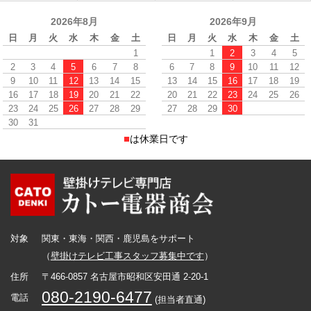
2026年8月
2026年9月
日
月
火
水
木
金
土
日
月
火
水
木
金
土
1
1
2
3
4
5
2
3
4
5
6
7
8
6
7
8
9
10
11
12
9
10
11
12
13
14
15
13
14
15
16
17
18
19
16
17
18
19
20
21
22
20
21
22
23
24
25
26
23
24
25
26
27
28
29
27
28
29
30
30
31
■
は休業日です
対象
関東・東海・関西・鹿児島をサポート
（
壁掛けテレビ工事スタッフ募集中です
）
住所
〒466-0857 名古屋市昭和区安田通 2-20-1
080-2190-6477
電話
(担当者直通)