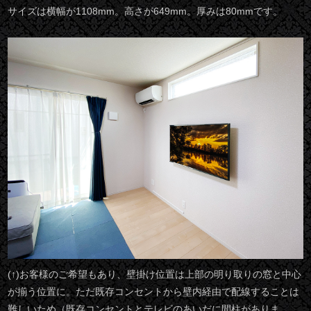
サイズは横幅が1108mm。高さが649mm。厚みは80mmです。
(↑)お客様のご希望もあり、壁掛け位置は上部の明り取りの窓と中心
が揃う位置に。ただ既存コンセントから壁内経由で配線することは
難しいため（既存コンセントとテレビのあいだに間柱がありま