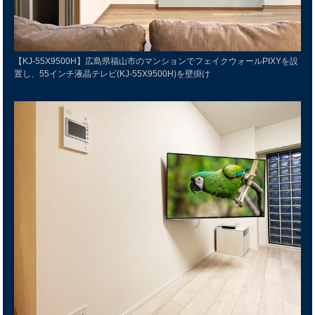
【KJ-55X9500H】広島県福山市のマンションでフェイクウォールPIXYを設
置し、55インチ液晶テレビ(KJ-55X9500H)を壁掛け