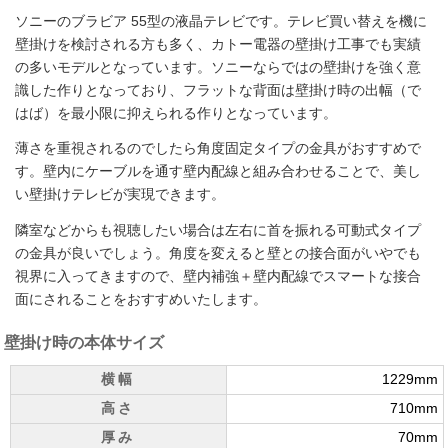
ソニーのブラビア 55型の液晶テレビです。テレビ買い替えを機に
壁掛けを検討される方も多く、カトー電器の壁掛け工事でも実績
の多いモデルとなっています。ソニーならではの壁掛けを強く意
識した作りとなっており、フラットな背面は壁掛け時の出幅（で
はば）を最小限に抑えられる作りとなっています。
薄さを重視されるのでしたら角度固定タイプの金具がおすすめで
す。壁内にケーブルを通す壁内配線と組み合わせることで、美し
い壁掛けテレビが実現できます。
隣室などからも視聴したい場合は左右に首を振れる可動式タイプ
の金具が良いでしょう。角度を変えると壁との接合面がいやでも
視界に入ってきますので、壁内補強＋壁内配線でスマートな接合
面にされることをおすすめいたします。
壁掛け時の本体サイズ
横幅
1229mm
高さ
710mm
厚み
70mm