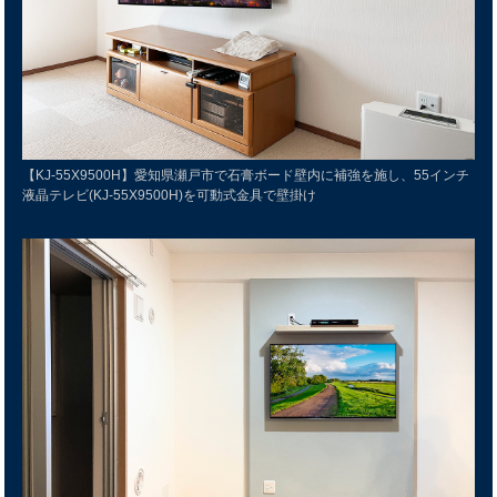
【KJ-55X9500H】愛知県瀬戸市で石膏ボード壁内に補強を施し、55インチ
液晶テレビ(KJ-55X9500H)を可動式金具で壁掛け