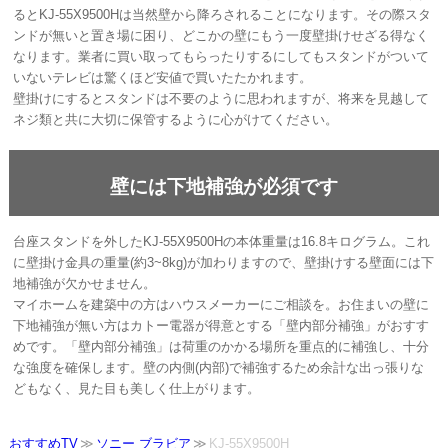
るとKJ-55X9500Hは当然壁から降ろされることになります。その際スタ
ンドが無いと置き場に困り、どこかの壁にもう一度壁掛けせざる得なく
なります。業者に買い取ってもらったりするにしてもスタンドがついて
いないテレビは驚くほど安値で買いたたかれます。
壁掛けにするとスタンドは不要のように思われますが、将来を見越して
ネジ類と共に大切に保管するように心がけてください。
壁には下地補強が必須です
台座スタンドを外したKJ-55X9500Hの本体重量は16.8キログラム。これ
に壁掛け金具の重量(約3~8kg)が加わりますので、壁掛けする壁面には下
地補強が欠かせません。
マイホームを建築中の方はハウスメーカーにご相談を。お住まいの壁に
下地補強が無い方はカトー電器が得意とする「壁内部分補強」がおすす
めです。「壁内部分補強」は荷重のかかる場所を重点的に補強し、十分
な強度を確保します。壁の内側(内部)で補強するため余計な出っ張りな
どもなく、見た目も美しく仕上がります。
おすすめTV
ソニー ブラビア
KJ-55X9500H