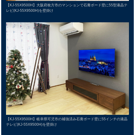
【KJ-55X9500H】大阪府枚方市のマンションで石膏ボード壁に55型液晶テ
レビ(KJ-55X9500H)を壁掛け
【KJ-55X9500H】岐阜県可児市の補強済み石膏ボード壁に55インチの液晶
テレビ(KJ-55X9500H)を壁掛け