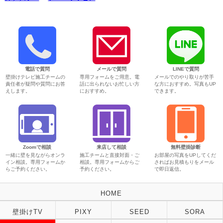
電話で質問
メールで質問
LINEで質問
壁掛けテレビ施工チームの
専用フォームをご用意。電
メールでのやり取りが苦手
責任者が疑問や質問にお答
話に出られないお忙しい方
な方におすすめ。写真もUP
えします。
におすすめ。
できます。
Zoomで相談
来店して相談
無料壁掛診断
一緒に壁を見ながらオンラ
施工チームと直接対面・ご
お部屋の写真をUPしてくだ
イン相談。専用フォームか
相談。専用フォームからご
さればお見積もりをメール
らご予約ください。
予約ください。
で即日返信。
HOME
壁掛けTV
PIXY
SEED
SORA