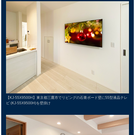
【KJ-55X9500H】東京都三鷹市でリビングの石膏ボード壁に55型液晶テレ
ビ (KJ-55X9500H)を壁掛け