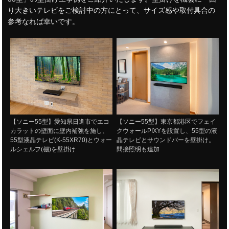
り大きいテレビをご検討中の方にとって、サイズ感や取付具合の
参考なれば幸いです。
【ソニー55型】愛知県日進市でエコ
【ソニー55型】東京都港区でフェイ
カラットの壁面に壁内補強を施し、
クウォールPIXYを設置し、55型の液
55型液晶テレビ(K-55XR70)とウォー
晶テレビとサウンドバーを壁掛け。
ルシェルフ(棚)を壁掛け
間接照明も追加