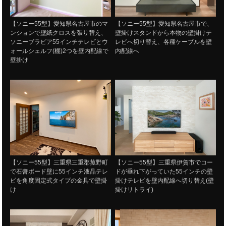
【ソニー55型】愛知県名古屋市のマ
【ソニー55型】愛知県名古屋市で、
ンションで壁紙クロスを張り替え、
壁掛けスタンドから本物の壁掛けテ
ソニーブラビア55インチテレビとウ
レビへ切り替え、各種ケーブルを壁
ォールシェルフ(棚)2つを壁内配線で
内配線へ
壁掛け
【ソニー55型】三重県三重郡菰野町
【ソニー55型】三重県伊賀市でコー
で石膏ボード壁に55インチ液晶テレ
ドが垂れ下がっていた55インチの壁
ビを角度固定式タイプの金具で壁掛
掛けテレビを壁内配線へ切り替え(壁
け
掛けリトライ)