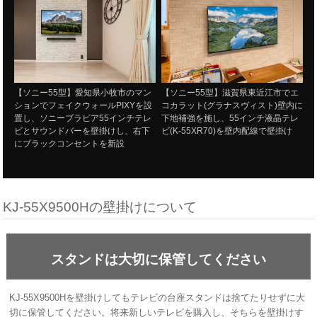
【ソニー55型】愛知県小牧市のマン
【ソニー55型】滋賀県東近江市でエ
ションでフェイクウォールPIXYを設
コカラット(グラナスヴィスト)壁内に
置し、ソニーブラビア55インチテレ
下地補強を施し、55インチ液晶テレ
ビとサウンドバーを壁掛けし、右下
ビ(K-55XR70)を壁内配線で壁掛け
にブラックコンセントを新設
KJ-55X9500Hの壁掛けについて
スタンドは大切に保管してください
KJ-55X9500Hを壁掛けしてもテレビの台座スタンドは捨てたりせずに大
切に保管してください。将来新しいテレビを購入し、そちらを壁掛けす