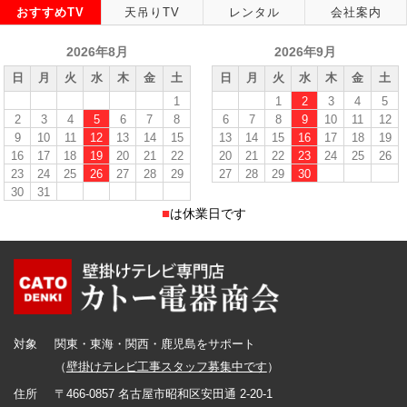
おすすめTV
天吊りTV
レンタル
会社案内
2026年8月
2026年9月
日
月
火
水
木
金
土
日
月
火
水
木
金
土
1
1
2
3
4
5
2
3
4
5
6
7
8
6
7
8
9
10
11
12
9
10
11
12
13
14
15
13
14
15
16
17
18
19
16
17
18
19
20
21
22
20
21
22
23
24
25
26
23
24
25
26
27
28
29
27
28
29
30
30
31
■
は休業日です
対象
関東・東海・関西・鹿児島をサポート
（
壁掛けテレビ工事スタッフ募集中です
）
住所
〒466-0857 名古屋市昭和区安田通 2-20-1