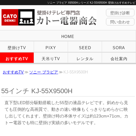
ソニー ブラビア X9500Hシリーズ KJ-55X9500H 壁掛けおすすめテレビ
壁掛け診断
問い合わせ
HOME
壁掛けTV
PIXY
SEED
SORA
おすすめTV
天吊りTV
レンタル
会社案内
おすすめTV
ソニー ブラビア
KJ-55X9500H
55インチ KJ-55X9500H
直下型LED部分駆動搭載した55型の液晶テレビです。斜めから見
ても圧倒的な高画質で、動きの速い映像もくっきりなめらかに映
し出してくれます。壁掛け時の本体サイズは約123cm×71cm。カ
トー電器でも特に壁掛け実績の多いモデルです。