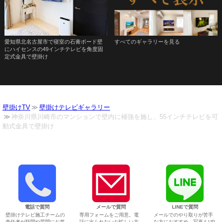
愛知県北名古屋市で寝室の石膏ボード壁
すべてのギャラリーを見る
にハイセンスの49インチテレビを角度固
定式金具で壁掛け
壁掛けTV
壁掛けテレビギャラリー
神奈川県川崎市のマンションで壁内に補強を施し、55インチテレビを可
動式金具で壁掛け
電話で質問
メールで質問
LINEで質問
壁掛けテレビ施工チームの
専用フォームをご用意。電
メールでのやり取りが苦手
責任者が疑問や質問にお答
話に出られないお忙しい方
な方におすすめ。写真もUP