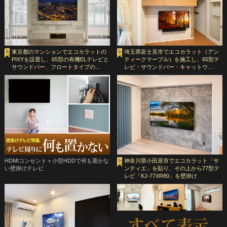
東京都のマンションでエコカラットの
埼玉県富士見市でエコカラット（アン
PIXYを設置し、65型の有機ELテレビと
ティークマーブル）を施工し、65型テ
サウンドバー、フロートタイプの…
レビ・サウンドバー・キャットウ…
HDMIコンセント＋小型HDDで何も置かな
神奈川県小田原市でエコカラット「サ
い壁掛けテレビ
ンティエ」を貼り、その上から77型テ
レビ「KJ-77XR80」を壁掛け