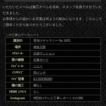
いただいたメールは施工チームを含め、スタッフ全員でさせていた
だきました。
お客様からの温かいお言葉は何よりの励みになります。こちらこそ
ご指名くださりありがとうございました。
この工事のデータシート
識別ID
壁掛けギャラリー No.1603
場所
神奈川県
ﾊｳｽﾒｰｶｰ
分譲マンション
壁の種類
石膏ボード
ﾃﾚﾋﾞﾒｰｶｰ
ソニー
ｲﾝﾁｻｲｽﾞ
55インチ
ﾃﾚﾋﾞ型番
KJ-55X9500H
棚の施工
棚なし
HDMI ｺﾝｾﾝﾄ
なし
Instagram
#壁掛けテレビ工事レポートその386