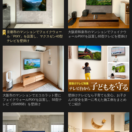
京都市のマンションでフェイクウォー
大阪府和泉市のマンションでフェイクウ
ル「PIXY」を設置し、マクスゼン43型
ォールPIXYを設置し65型テレビを壁掛け
テレビを壁掛け
大阪市のマンションでエコカラット壁に
壁掛けテレビなら子育ても安心。お子さ
フェイクウォールPIXYを設置し、55型テ
んの安全を第一に考えた施工例をまとめ
レビ（55W95B）を壁掛け
てご紹介