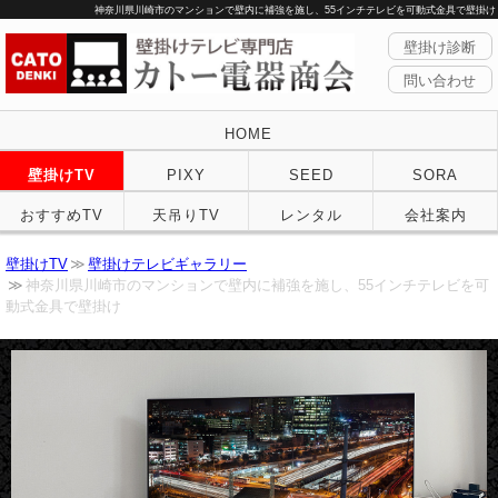
神奈川県川崎市のマンションで壁内に補強を施し、55インチテレビを可動式金具で壁掛け
壁掛け診断
問い合わせ
HOME
壁掛けTV
PIXY
SEED
SORA
おすすめTV
天吊りTV
レンタル
会社案内
壁掛けTV
壁掛けテレビギャラリー
神奈川県川崎市のマンションで壁内に補強を施し、55インチテレビを可
動式金具で壁掛け