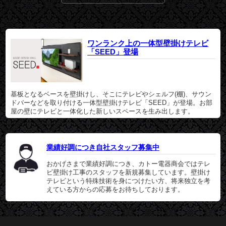
ワンランク上の一体型壁掛けテレビ
「SEED」登場
基板となるベースを壁掛けし、そこにテレビやシェルフ(棚)、サウン
ドバーなどを取り付ける一体型壁掛けテレビ「SEED」が登場。お部
屋の壁にテレビと一体化した新しいスペースを生み出します。
業績好調につき自社スタッフ募集中
おかげさまで業績好調につき、カトー電器商会ではテレ
ビ壁掛け工事のスタッフを新規募集しています。壁掛け
テレビという特殊技術を身につけたい方、将来独立を考
えている方からの応募をお待ちしております。