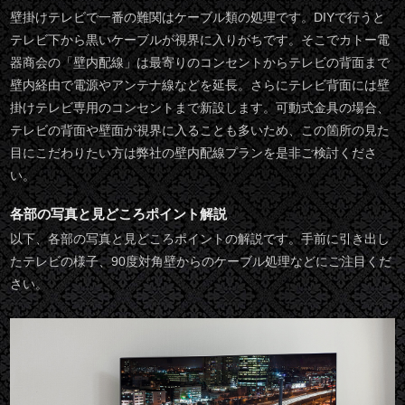
壁掛けテレビで一番の難関はケーブル類の処理です。DIYで行うと
テレビ下から黒いケーブルが視界に入りがちです。そこでカトー電
器商会の「壁内配線」は最寄りのコンセントからテレビの背面まで
壁内経由で電源やアンテナ線などを延長。さらにテレビ背面には壁
掛けテレビ専用のコンセントまで新設します。可動式金具の場合、
テレビの背面や壁面が視界に入ることも多いため、この箇所の見た
目にこだわりたい方は弊社の壁内配線プランを是非ご検討くださ
い。
各部の写真と見どころポイント解説
以下、各部の写真と見どころポイントの解説です。手前に引き出し
たテレビの様子、90度対角壁からのケーブル処理などにご注目くだ
さい。