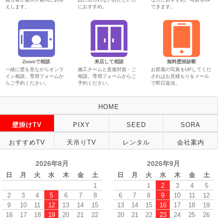
えします。
におすすめ。
できます。
Zoomで相談
来店して相談
無料壁掛診断
一緒に壁を見ながらオンラ
施工チームと直接対面・ご
お部屋の写真をUPしてくだ
イン相談。専用フォームか
相談。専用フォームからご
さればお見積もりをメール
らご予約ください。
予約ください。
で即日返信。
HOME
壁掛けTV
PIXY
SEED
SORA
おすすめTV
天吊りTV
レンタル
会社案内
2026年8月
2026年9月
日
月
火
水
木
金
土
日
月
火
水
木
金
土
1
1
2
3
4
5
2
3
4
5
6
7
8
6
7
8
9
10
11
12
9
10
11
12
13
14
15
13
14
15
16
17
18
19
16
17
18
19
20
21
22
20
21
22
23
24
25
26