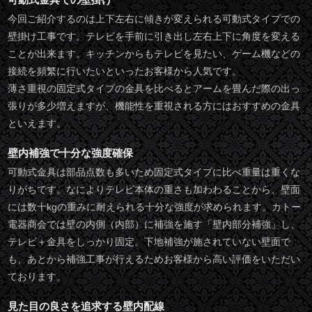
今回ご紹介するのは上下左右に傾きが変えられる可動式タイプでの
壁掛け工事です。テレビを手前に引き出し左右上下に角度を変える
ことが出来ます。キッチンからもテレビを見たい、ゲーム機などの
接続を頻繁に行いたいといったお客様から人気です。
薄さ重視の固定式タイプの金具を比べるとアームを畳んだ際の出っ
張りが多少増えますが、機能性を重視される方にはおすすめの金具
といえます。
壁内補強で十分な強度確保
可動式金具は部品点数も多いため固定式タイプに比べ重量は重くな
りがちです。なによりテレビ本体の重さも加わわることから、壁面
には数十kgの重みに耐えられる十分な強度が求められます。カトー
電器商会では壁の内側（内部）に補強を施す「壁内部分補強」し、
テレビ＋金具をしっかり固定。下地補強が施されていない壁面で
も、あとから補強工事が行えるためお客様から高い評価をいただい
ております。
見た目の良さを追求する壁内配線