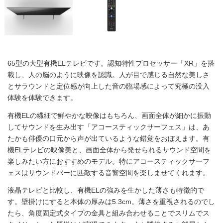
65型の大型有機ELテレビです。認知特性プロセッサー「XR」を搭
載し、人の脳のように映像を認識。人が目で感じる自然な美しさ
とサラウンドと定位感が向上した音の臨場感によって究極の没入
体験を体験できます。
有機ELの繊細で鮮やかな映像はもちろん、画面全体が細かに振動
してサウンドを生み出す「アコースティックサーフェス」は、あ
たかも俳優の口元から声が出ているような錯覚をおぼえます。有
機ELテレビの映像美と、画面全体から発せられるサウンド空間を
楽しみたい方におすすめのモデル。特にアコースティックサーフ
ェスはサウンドバーに匹敵する音響空間を楽しませてくれます。
液晶テレビと比較し、有機ELの強みを生かした薄さも特徴的で
す。壁掛けにすると本体の厚みは5.3cm。薄さを重視されるのでし
たら、角度固定式タイプの金具と組み合わせることでスリムでス