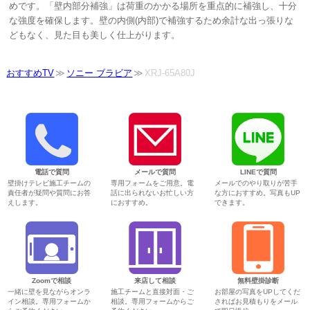
めです。「壁内部分補強」は荷重のかかる場所を重点的に補強し、十分
な強度を確保します。壁の内側(内部)で補強するため余計な出っ張りな
どもなく、見た目も美しく仕上がります。
おすすめTV
ソニー ブラビア
XRJ-65A80J
電話で質問
メールで質問
LINEで質問
壁掛けテレビ施工チームの
専用フォームをご用意。電
メールでのやり取りが苦手
責任者が疑問や質問にお答
話に出られないお忙しい方
な方におすすめ。写真もUP
えします。
におすすめ。
できます。
Zoomで相談
来店して相談
無料壁掛診断
一緒に壁を見ながらオンラ
施工チームと直接対面・ご
お部屋の写真をUPしてくだ
イン相談。専用フォームか
相談。専用フォームからご
さればお見積もりをメール