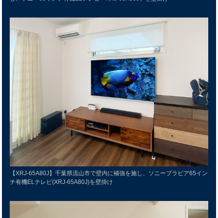
【XRJ-65A80J】千葉県流山市で壁内に補強を施し、ソニーブラビア65イン
チ有機ELテレビ(XRJ-65A80J)を壁掛け