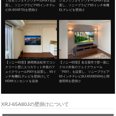
て住宅でフェイクウォールPIXYを設
ションでフェイクウォールPIXYを設
置し、ソニーブラビア65インチテレ
置し、ソニーブラビア65インチ有機
ビ(K-65XR70)を壁掛け
ELテレビを壁掛け
【ソニー65型】静岡県浜松市でコン
【ソニー65型】名古屋市で壁一面に
クリート壁にエコカラット外装のフ
クロス外装のフェイクウォール
ェイクウォールPIXYを設置し、65イ
「PIXY」を設置し、ソニーブラビア
ンチ有機ELテレビを壁掛けして
65インチテレビ(KJ-65X8550H)と間
HDMIコンセントを追加
接照明を壁掛け
XRJ-65A80Jの壁掛けについて