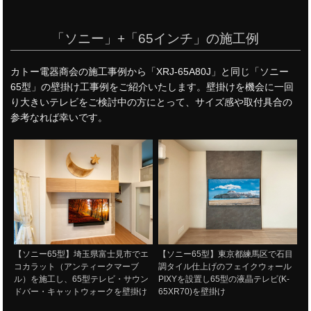
「ソニー」+「65インチ」の施工例
カトー電器商会の施工事例から「XRJ-65A80J」と同じ「ソニー
65型」の壁掛け工事例をご紹介いたします。壁掛けを機会に一回
り大きいテレビをご検討中の方にとって、サイズ感や取付具合の
参考なれば幸いです。
【ソニー65型】埼玉県富士見市でエ
【ソニー65型】東京都練馬区で石目
コカラット（アンティークマーブ
調タイル仕上げのフェイクウォール
ル）を施工し、65型テレビ・サウン
PIXYを設置し65型の液晶テレビ(K-
ドバー・キャットウォークを壁掛け
65XR70)を壁掛け