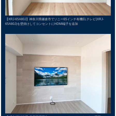
【XRJ-65A80J】神奈川県鎌倉市でソニー65インチ有機ELテレビ(XRJ-
65A80J)を壁掛けしてコンセントにHDMI端子を追加