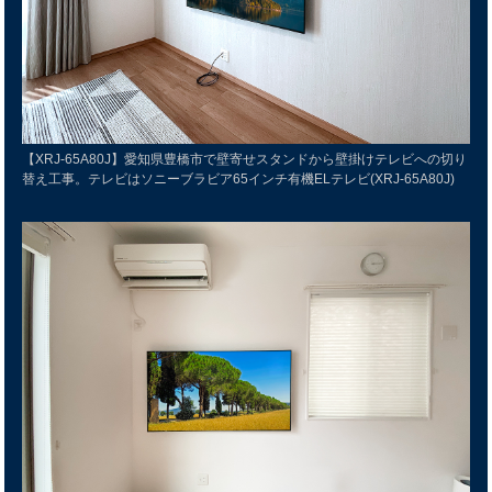
【XRJ-65A80J】愛知県豊橋市で壁寄せスタンドから壁掛けテレビへの切り
替え工事。テレビはソニーブラビア65インチ有機ELテレビ(XRJ-65A80J)