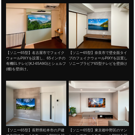
【ソニー65型】名古屋市でフェイク
【ソニー65型】奈良市で壁全面タイ
ウォールPIXYを設置し、65インチの
プのフェイクウォールPIXYを設置し
有機ELテレビ(KJ-65A9G)とシェルフ
ソニーブラビア65型テレビを壁掛け
(棚)を壁掛け。
【ソニー65型】長野県松本市の戸建
【ソニー65型】東京都中野区のマン