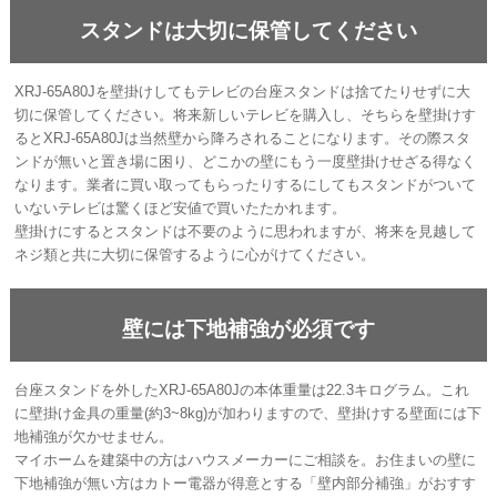
スタンドは大切に保管してください
XRJ-65A80Jを壁掛けしてもテレビの台座スタンドは捨てたりせずに大
切に保管してください。将来新しいテレビを購入し、そちらを壁掛けす
るとXRJ-65A80Jは当然壁から降ろされることになります。その際スタ
ンドが無いと置き場に困り、どこかの壁にもう一度壁掛けせざる得なく
なります。業者に買い取ってもらったりするにしてもスタンドがついて
いないテレビは驚くほど安値で買いたたかれます。
壁掛けにするとスタンドは不要のように思われますが、将来を見越して
ネジ類と共に大切に保管するように心がけてください。
壁には下地補強が必須です
台座スタンドを外したXRJ-65A80Jの本体重量は22.3キログラム。これ
に壁掛け金具の重量(約3~8kg)が加わりますので、壁掛けする壁面には下
地補強が欠かせません。
マイホームを建築中の方はハウスメーカーにご相談を。お住まいの壁に
下地補強が無い方はカトー電器が得意とする「壁内部分補強」がおすす