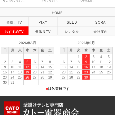
らご予約ください。
予約ください。
で即日返信。
HOME
壁掛けTV
PIXY
SEED
SORA
おすすめTV
天吊りTV
レンタル
会社案内
2026年8月
2026年9月
日
月
火
水
木
金
土
日
月
火
水
木
金
土
1
1
2
3
4
5
2
3
4
5
6
7
8
6
7
8
9
10
11
12
9
10
11
12
13
14
15
13
14
15
16
17
18
19
16
17
18
19
20
21
22
20
21
22
23
24
25
26
23
24
25
26
27
28
29
27
28
29
30
30
31
■
は休業日です