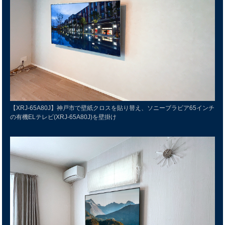
【XRJ-65A80J】神戸市で壁紙クロスを貼り替え、ソニーブラビア65インチ
の有機ELテレビ(XRJ-65A80J)を壁掛け