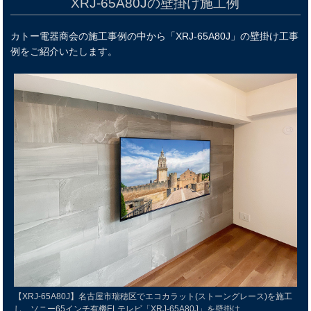
XRJ-65A80Jの壁掛け施工例
カトー電器商会の施工事例の中から「XRJ-65A80J」の壁掛け工事
例をご紹介いたします。
【XRJ-65A80J】名古屋市瑞穂区でエコカラット(ストーングレース)を施工
し、ソニー65インチ有機ELテレビ「XRJ-65A80J」を壁掛け