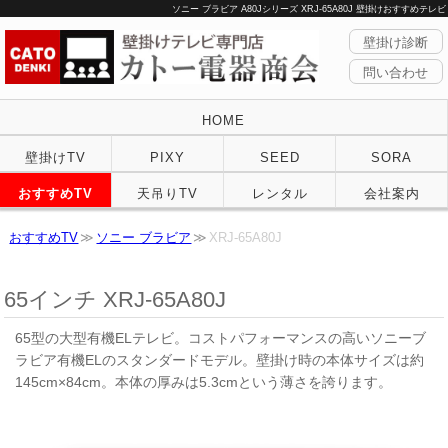
ソニー ブラビア A80Jシリーズ XRJ-65A80J 壁掛けおすすめテレビ
壁掛け診断
問い合わせ
HOME
壁掛けTV
PIXY
SEED
SORA
おすすめTV
天吊りTV
レンタル
会社案内
おすすめTV
ソニー ブラビア
XRJ-65A80J
65インチ XRJ-65A80J
65型の大型有機ELテレビ。コストパフォーマンスの高いソニーブ
ラビア有機ELのスタンダードモデル。壁掛け時の本体サイズは約
145cm×84cm。本体の厚みは5.3cmという薄さを誇ります。