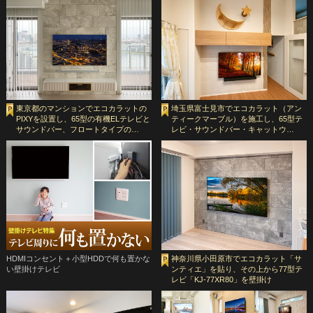
東京都のマンションでエコカラットの
埼玉県富士見市でエコカラット（アン
PIXYを設置し、65型の有機ELテレビと
ティークマーブル）を施工し、65型テ
サウンドバー、フロートタイプの…
レビ・サウンドバー・キャットウ…
HDMIコンセント＋小型HDDで何も置かな
神奈川県小田原市でエコカラット「サ
い壁掛けテレビ
ンティエ」を貼り、その上から77型テ
レビ「KJ-77XR80」を壁掛け