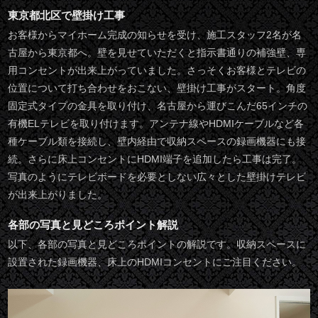
東京都北区で壁掛け工事
お客様からマイホーム完成の知らせを受け、施工スタッフ2名が名
古屋から東京都へ。壁を見せていただくと指示書通りの補強壁、専
用コンセントが出来上がっていました。さっそくお客様とテレビの
位置について打ち合わせをおこない、壁掛け工事がスタート。角度
固定式タイプの金具を取り付け、名古屋から運びこんだ65インチの
有機ELテレビを取り付けます。アンテナ線やHDMIケーブルなど各
種ケーブル類を接続し、壁内経由で収納スペースの録画機器にも接
続。さらに床上コンセントにHDMI端子を追加したら工事は完了。
写真のようにテレビボードを必要としない広々とした壁掛けテレビ
が出来上がりました。
各部の写真と見どころポイント解説
以下、各部の写真と見どころポイントの解説です。収納スペースに
設置された録画機器、床上のHDMIコンセントにご注目ください。