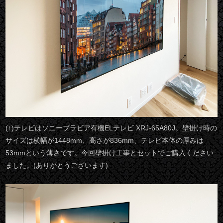
(↑)テレビはソニーブラビア有機ELテレビ XRJ-65A80J。壁掛け時の
サイズは横幅が1448mm、高さが836mm、テレビ本体の厚みは
53mmという薄さです。今回壁掛け工事とセットでご購入ください
ました。(ありがとうございます)