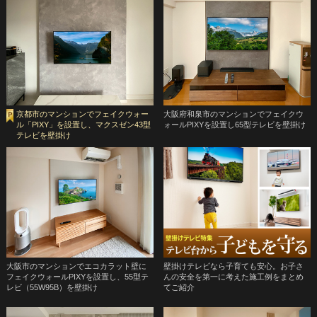
京都市のマンションでフェイクウォー
大阪府和泉市のマンションでフェイクウ
ル「PIXY」を設置し、マクスゼン43型
ォールPIXYを設置し65型テレビを壁掛け
テレビを壁掛け
大阪市のマンションでエコカラット壁に
壁掛けテレビなら子育ても安心。お子さ
フェイクウォールPIXYを設置し、55型テ
んの安全を第一に考えた施工例をまとめ
レビ（55W95B）を壁掛け
てご紹介