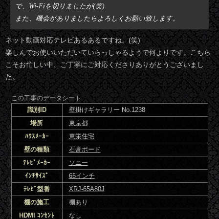
で、Wi-Fiを切りましたが(笑)
また、機会がありましたらよろしくお願い致します。
ネット動画対応テレビあるあるですね。(笑)
楽しんでお使いいただいていらっしゃるようで何よりです。こちら
こそお忙しい中、ご丁寧にご対応くださりありがとうございまし
た。
この工事のデータシート
識別ID
壁掛けギャラリー No.1238
場所
東京都
ﾊｳｽﾒｰｶｰ
東栄住宅
壁の種類
石膏ボード
ﾃﾚﾋﾞﾒｰｶｰ
ソニー
ｲﾝﾁｻｲｽﾞ
65インチ
ﾃﾚﾋﾞ型番
XRJ-65A80J
棚の施工
棚あり
HDMI ｺﾝｾﾝﾄ
なし