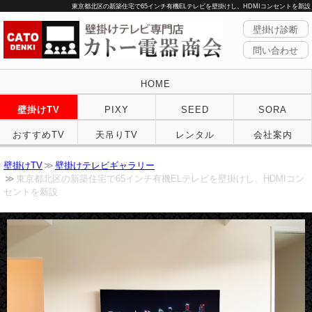
東京都北区の新築住宅で65インチ有機ELテレビを壁掛けし、HDMIコンセントを新設
壁掛け診断
問い合わせ
HOME
壁掛けTV
PIXY
SEED
SORA
おすすめTV
天吊りTV
レンタル
会社案内
壁掛けTV
壁掛けテレビギャラリー
東京都北区の新築住宅で65インチ有機ELテレビを壁掛けし、HDMIコン
セントを新設