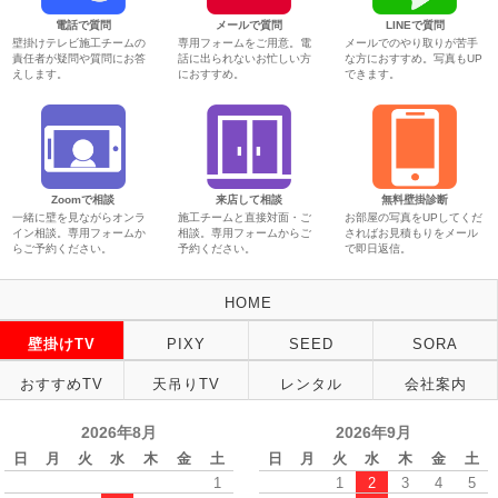
電話で質問
メールで質問
LINEで質問
壁掛けテレビ施工チームの
専用フォームをご用意。電
メールでのやり取りが苦手
責任者が疑問や質問にお答
話に出られないお忙しい方
な方におすすめ。写真もUP
えします。
におすすめ。
できます。
Zoomで相談
来店して相談
無料壁掛診断
一緒に壁を見ながらオンラ
施工チームと直接対面・ご
お部屋の写真をUPしてくだ
イン相談。専用フォームか
相談。専用フォームからご
さればお見積もりをメール
らご予約ください。
予約ください。
で即日返信。
HOME
壁掛けTV
PIXY
SEED
SORA
おすすめTV
天吊りTV
レンタル
会社案内
2026年8月
2026年9月
日
月
火
水
木
金
土
日
月
火
水
木
金
土
1
1
2
3
4
5