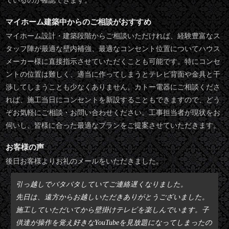
ているのが確認できます。
マイホーム建築中からのご相談がおすすめ
マイホーム設計・建築段階からご相談いただければ、経験豊富なス
タッフ陣が最適な壁内補強、最適なコンセント位置についてハウス
メーカー様に直接指示させていただくことも可能です。特にコンセ
ントの位置は難しく、適当に作ってしまうとテレビ背面や金具と干
渉してしまうことも少なくありません。カトー電器にご相談くださ
れば、施工当日にコンセントを新設することもできますので、どう
ぞお気軽にご相談・お問い合わせください。工事担当者が現状をお
伺いし、皆様に合った最適なプランをご提案させていただきます。
お客様の声
後日お客様よりお礼のメールをいただきました。
引っ越しでバタバタしていてご連絡遅くなりました。
先日は、遠方からお越しいただきありがとうございました。
施工していただいてから壁掛けテレビを楽しんでいます。子
供達が操作を覚え好きなYouTubeを見放題になってしまったの