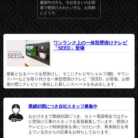
建築中の方も、今お住まいのお部
屋で壁掛けされたい方も、お気軽
にどうぞ。
ワンランク上の一体型壁掛けテレビ
「SEED」登場
基板となるベースを壁掛けし、そこにテレビやシェルフ(棚)、サウン
ドバーなどを取り付ける一体型壁掛けテレビ「SEED」が登場。お部
屋の壁にテレビと一体化した新しいスペースを生み出します。
業績好調につき自社スタッフ募集中
おかげさまで業績好調につき、カトー電器商会ではテレ
ビ壁掛け工事のスタッフを新規募集しています。壁掛け
テレビという特殊技術を身につけたい方、将来独立を考
えている方からの応募をお待ちしております。