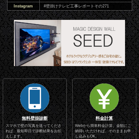
Instagram
#壁掛けテレビ工事レポートその271
無料壁掛診断
料金計算
スマホで壁の写真を送ってくださ
Webから簡単料金計算。金額にご
れば、最短即日で診断結果をお伝
納得いただければ、そのままお申
えします。
し込みもOK。