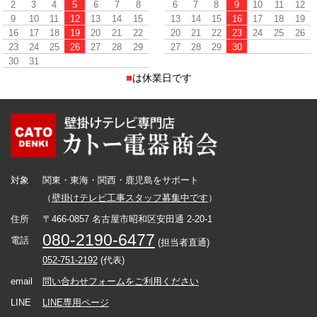
2
3
4
5
6
7
8
6
7
8
9
10
11
12
9
10
11
12
13
14
15
13
14
15
16
17
18
19
16
17
18
19
20
21
22
20
21
22
23
24
25
26
23
24
25
26
27
28
29
27
28
29
30
30
31
■
は休業日です
対象
関東・東海・関西・鹿児島をサポート
（
壁掛けテレビ工事スタッフ募集中です
）
住所
〒466-0857 名古屋市昭和区安田通 2-20-1
080-2190-6477
電話
(担当者直通)
052-751-2192
(代表)
email
問い合わせフォームをご利用ください
LINE
LINE専用ページ