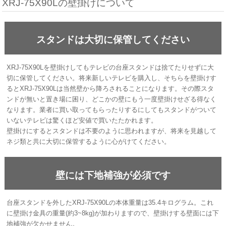
XRJ-75X90Lの壁掛けについて
スタンドは大切に保管してください
XRJ-75X90Lを壁掛けしてもテレビの台座スタンドは捨てたりせずに大
切に保管してください。将来新しいテレビを購入し、そちらを壁掛けす
るとXRJ-75X90Lは当然壁から降ろされることになります。その際スタ
ンドが無いと置き場に困り、どこかの壁にもう一度壁掛けせざる得なく
なります。業者に買い取ってもらったりするにしてもスタンドがついて
いないテレビは驚くほど安値で買いたたかれます。
壁掛けにするとスタンドは不要のように思われますが、将来を見越して
ネジ類と共に大切に保管するように心がけてください。
壁には下地補強が必須です
台座スタンドを外したXRJ-75X90Lの本体重量は35.4キログラム。これ
に壁掛け金具の重量(約3~8kg)が加わりますので、壁掛けする壁面には下
地補強が欠かせません。