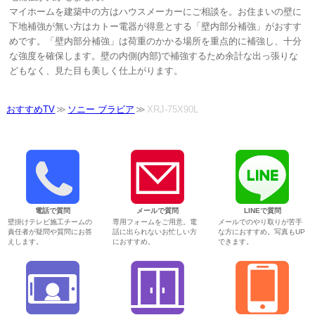
マイホームを建築中の方はハウスメーカーにご相談を。お住まいの壁に
下地補強が無い方はカトー電器が得意とする「壁内部分補強」がおすす
めです。「壁内部分補強」は荷重のかかる場所を重点的に補強し、十分
な強度を確保します。壁の内側(内部)で補強するため余計な出っ張りな
どもなく、見た目も美しく仕上がります。
おすすめTV
ソニー ブラビア
XRJ-75X90L
電話で質問
メールで質問
LINEで質問
壁掛けテレビ施工チームの
専用フォームをご用意。電
メールでのやり取りが苦手
責任者が疑問や質問にお答
話に出られないお忙しい方
な方におすすめ。写真もUP
えします。
におすすめ。
できます。