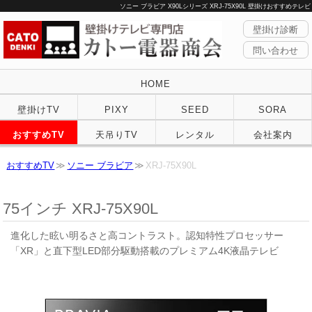
ソニー ブラビア X90Lシリーズ XRJ-75X90L 壁掛けおすすめテレビ
壁掛け診断
問い合わせ
HOME
壁掛けTV
PIXY
SEED
SORA
おすすめTV
天吊りTV
レンタル
会社案内
おすすめTV
ソニー ブラビア
XRJ-75X90L
75インチ XRJ-75X90L
進化した眩い明るさと高コントラスト。認知特性プロセッサー
「XR」と直下型LED部分駆動搭載のプレミアム4K液晶テレビ