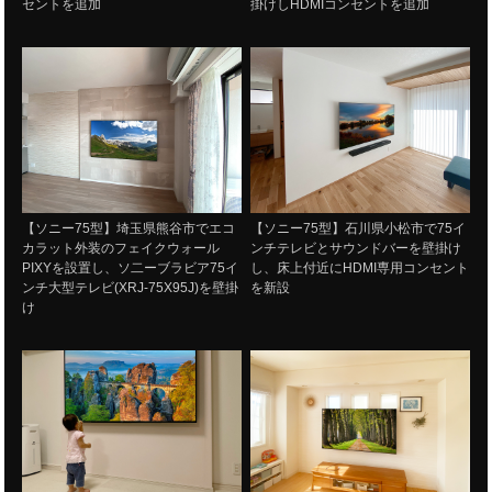
セントを追加
掛けしHDMIコンセントを追加
【ソニー75型】埼玉県熊谷市でエコ
【ソニー75型】石川県小松市で75イ
カラット外装のフェイクウォール
ンチテレビとサウンドバーを壁掛け
PIXYを設置し、ソ二ーブラビア75イ
し、床上付近にHDMI専用コンセント
ンチ大型テレビ(XRJ-75X95J)を壁掛
を新設
け