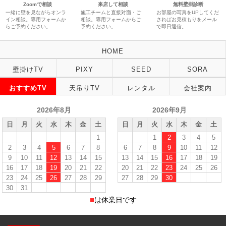
Zoomで相談
来店して相談
無料壁掛診断
一緒に壁を見ながらオンラ
施工チームと直接対面・ご
お部屋の写真をUPしてくだ
イン相談。専用フォームか
相談。専用フォームからご
さればお見積もりをメール
らご予約ください。
予約ください。
で即日返信。
HOME
壁掛けTV
PIXY
SEED
SORA
おすすめTV
天吊りTV
レンタル
会社案内
2026年8月
2026年9月
日
月
火
水
木
金
土
日
月
火
水
木
金
土
1
1
2
3
4
5
2
3
4
5
6
7
8
6
7
8
9
10
11
12
9
10
11
12
13
14
15
13
14
15
16
17
18
19
16
17
18
19
20
21
22
20
21
22
23
24
25
26
23
24
25
26
27
28
29
27
28
29
30
30
31
■
は休業日です