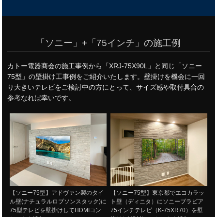
「ソニー」+「75インチ」の施工例
カトー電器商会の施工事例から「XRJ-75X90L」と同じ「ソニー
75型」の壁掛け工事例をご紹介いたします。壁掛けを機会に一回
り大きいテレビをご検討中の方にとって、サイズ感や取付具合の
参考なれば幸いです。
【ソニー75型】アドヴァン製のタイ
【ソニー75型】東京都でエコカラッ
ル壁(ナチュラルロブソンスタック)に
ト壁（ディニタ）にソニーブラビア
75型テレビを壁掛けしてHDMIコン
75インチテレビ（K-75XR70）を壁