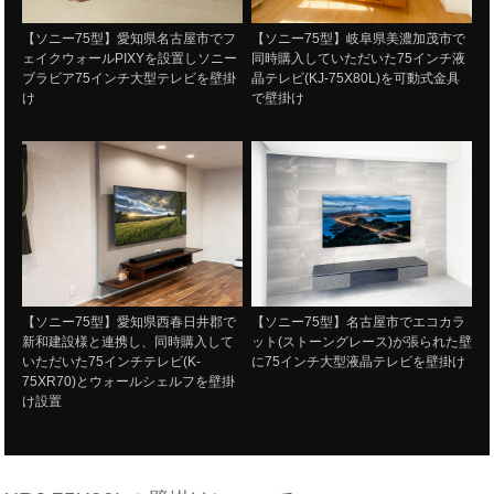
【ソニー75型】愛知県名古屋市でフ
【ソニー75型】岐阜県美濃加茂市で
ェイクウォールPIXYを設置しソニー
同時購入していただいた75インチ液
ブラビア75インチ大型テレビを壁掛
晶テレビ(KJ-75X80L)を可動式金具
け
で壁掛け
【ソニー75型】愛知県西春日井郡で
【ソニー75型】名古屋市でエコカラ
新和建設様と連携し、同時購入して
ット(ストーングレース)が張られた壁
いただいた75インチテレビ(K-
に75インチ大型液晶テレビを壁掛け
75XR70)とウォールシェルフを壁掛
け設置