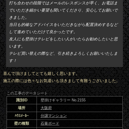
打ち合わせの段階ではメールのレスポンスが早く、お電話ま
でいただき細かい要望も聞いてくださり、安心してお願いで
きました。
当日も的確なアドバイスをいただきながら配置決めするなど
して進めていただけて良かったです。
友人にも壁掛けテレビをしたい人がいたらお勧めしたいと思
います。
テレビ買い替えの際など、引き続きよろしくお願いいたしま
す！
喜んで頂けましてとても嬉しく思います。
施工の際には色々なお気遣いも頂きまして有難うございました。
この工事のデータシート
識別ID
壁掛けギャラリー No.2155
場所
大阪府
ﾊｳｽﾒｰｶｰ
分譲マンション
壁の種類
石膏ボード