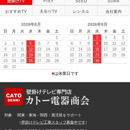
壁掛けTV
PIXY
SEED
SORA
おすすめTV
天吊りTV
レンタル
会社案内
2026年8月
2026年9月
日
月
火
水
木
金
土
日
月
火
水
木
金
土
1
1
2
3
4
5
2
3
4
5
6
7
8
6
7
8
9
10
11
12
9
10
11
12
13
14
15
13
14
15
16
17
18
19
16
17
18
19
20
21
22
20
21
22
23
24
25
26
23
24
25
26
27
28
29
27
28
29
30
30
31
■
は休業日です
対象
関東・東海・関西・鹿児島をサポート
（
壁掛けテレビ工事スタッフ募集中です
）