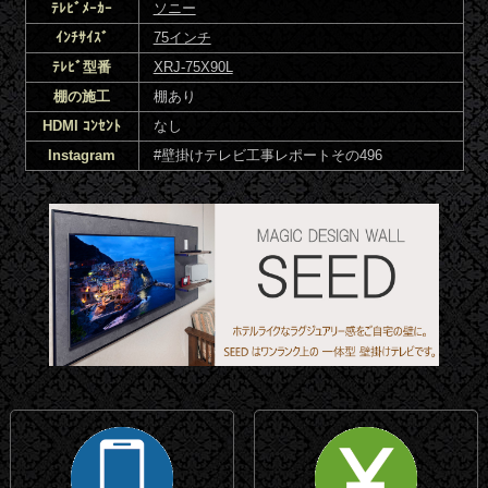
ﾃﾚﾋﾞﾒｰｶｰ
ソニー
ｲﾝﾁｻｲｽﾞ
75インチ
ﾃﾚﾋﾞ型番
XRJ-75X90L
棚の施工
棚あり
HDMI ｺﾝｾﾝﾄ
なし
Instagram
#壁掛けテレビ工事レポートその496