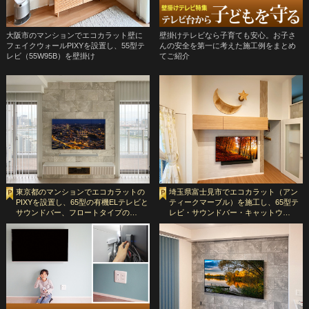
大阪市のマンションでエコカラット壁に
壁掛けテレビなら子育ても安心。お子さ
フェイクウォールPIXYを設置し、55型テ
んの安全を第一に考えた施工例をまとめ
レビ（55W95B）を壁掛け
てご紹介
東京都のマンションでエコカラットの
埼玉県富士見市でエコカラット（アン
PIXYを設置し、65型の有機ELテレビと
ティークマーブル）を施工し、65型テ
サウンドバー、フロートタイプの…
レビ・サウンドバー・キャットウ…