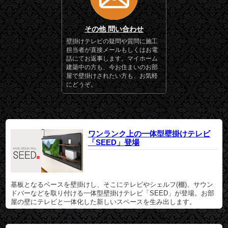
その他 問い合わせ
壁掛けテレビの疑問や質問に施工
担当者が直接メールもしくはお電
話にてお返事します。マイホーム
建築中の方も、今お住まいのお部
屋で壁掛けされたい方も、お気軽
にどうぞ。
ワンランク上の一体型壁掛けテレビ
「SEED」登場
基板となるベースを壁掛けし、そこにテレビやシェルフ(棚)、サウン
ドバーなどを取り付ける一体型壁掛けテレビ「SEED」が登場。お部
屋の壁にテレビと一体化した新しいスペースを生み出します。