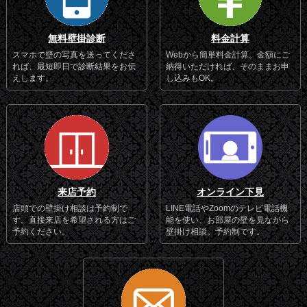
無料壁掛診断
料金計算
スマホで壁の写真を送ってくださ
Webから簡単料金計算。金額にご
れば、最短即日で診断結果をお伝
納得いただければ、そのままお申
えします。
し込みもOK。
来店予約
オンライン下見
店頭での壁掛け相談は予約制で
LINE電話やZoomのテレビ電話機
す。直接来店を希望される方はご
能を使い、お部屋の壁を見ながら
予約ください。
壁掛け相談。予約制です。