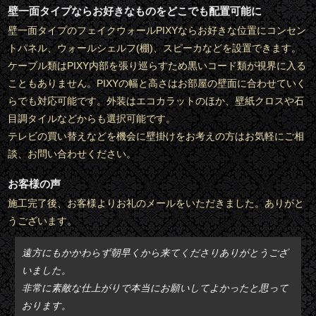
壁一面タイプならお好きなものをどこでも配置可能に
壁一面タイプのフェイクウォールPIXYならお好きな位置にコンセン
トパネル、ウォールシェルフ(棚)、スピーカなどを設置できます。
ケーブル類はPIXY内部を張り巡らすため黒いコード類が視界に入る
こともありません。PIXYの幅と高さはお部屋の壁面に合わせていく
らでも対応可能です。外装はエコカラットのほか、壁紙クロスや石
目調タイルなどからも選択可能です。
テレビの買い替えなどを機会に壁掛けをお考えの方はお気軽にご相
談、お問い合わせください。
お客様の声
施工完了後、お客様よりお礼のメールをいただきました。ありがと
うございます。
遠方にもかかわらず朝早くから来てくださりありがとうござ
いました。
非常に素敵な仕上がりで本当にお願いしてよかったと思って
おります。