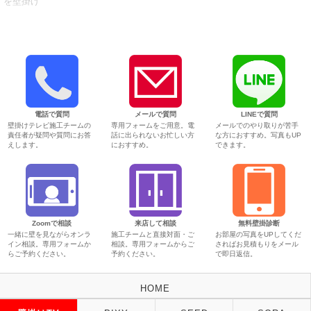
を壁掛け
電話で質問
メールで質問
LINEで質問
壁掛けテレビ施工チームの
専用フォームをご用意。電
メールでのやり取りが苦手
責任者が疑問や質問にお答
話に出られないお忙しい方
な方におすすめ。写真もUP
えします。
におすすめ。
できます。
Zoomで相談
来店して相談
無料壁掛診断
一緒に壁を見ながらオンラ
施工チームと直接対面・ご
お部屋の写真をUPしてくだ
イン相談。専用フォームか
相談。専用フォームからご
さればお見積もりをメール
らご予約ください。
予約ください。
で即日返信。
HOME