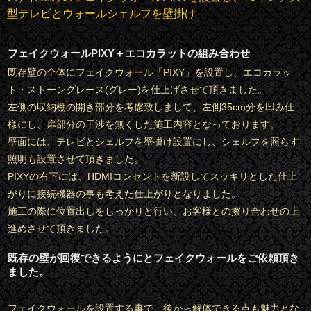
型テレビとウォールシェルフを壁掛け
フェイクウォールPIXY＋エコカラットの組み合わせ
既存壁の全体にフェイクウォール「PIXY」を設置し、エコカラッ
ト・ストーングレース(グレー)を仕上げさせて頂きました。
左側の収納棚の開き部分を考慮致しまして、左側35cm分を凹み仕
様にし、扉部分の干渉を無くした施工内容となっております。
壁面には、テレビとシェルフを壁掛け設置にし、シェルフを照らす
照明も設置させて頂きました。
PIXYの右下には、HDMIコンセントを新設してスッキリとした仕上
がりに接続機器の事も考えた仕上がりとなりました。
施工の際に位置出しをしっかりと行い、お客様との擦り合わせの上
進めさせて頂きました。
既存の壁が回復できるようにとフェイクウォールをご依頼頂き
ました。
フェイクウォールを設置する事で、後から解体できる点も魅力とな