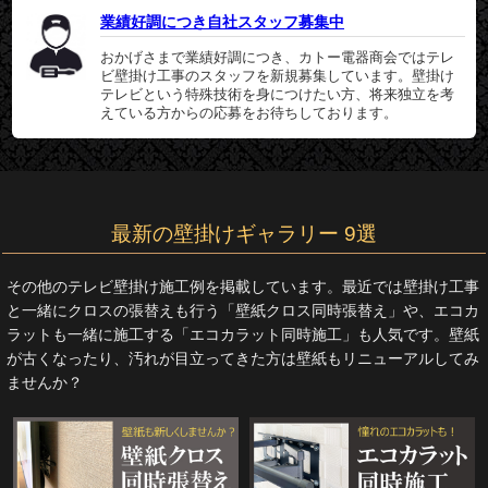
業績好調につき自社スタッフ募集中
おかげさまで業績好調につき、カトー電器商会ではテレ
ビ壁掛け工事のスタッフを新規募集しています。壁掛け
テレビという特殊技術を身につけたい方、将来独立を考
えている方からの応募をお待ちしております。
最新の壁掛けギャラリー 9選
その他のテレビ壁掛け施工例を掲載しています。最近では壁掛け工事
と一緒にクロスの張替えも行う「壁紙クロス同時張替え」や、エコカ
ラットも一緒に施工する「エコカラット同時施工」も人気です。壁紙
が古くなったり、汚れが目立ってきた方は壁紙もリニューアルしてみ
ませんか？