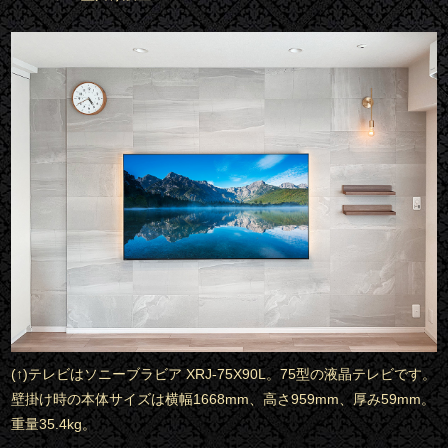
(↑)テレビはソニーブラビア XRJ-75X90L。75型の液晶テレビです。
壁掛け時の本体サイズは横幅1668mm、高さ959mm、厚み59mm。
重量35.4kg。