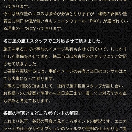
っております。
今回は既存壁のクロスは張替が必須となりますが、建物の躯体や壁
表面に開口や傷が無い点もフェイクウォール「PIXY」が選ばれてい
る理由の一つになっております。
名古屋の施工スタッフでご対応させて頂きました。
施工を承るまでの事前のイメージ共有もさせて頂く中で、しっかり
とした準備をさせて頂き、施工当日は名古屋のスタッフにてご対応
させて頂きました。
ご要望を実現するには、事前イメージの共有と当日のコンサルはと
ても大事になって参ります。
工事のご相談を頂きまして、社内で施工担当スタッフが話し合い、
お客様へのご提案と準備から当日施工まで一貫してご対応できる点
も強みと考えております。
各部の写真と見どころポイントの解説。
これより以下、各部の写真と見どころポイントの解説です。エコカ
ラットの仕上がりやオプションのシェルフや照明の仕上がりもご覧