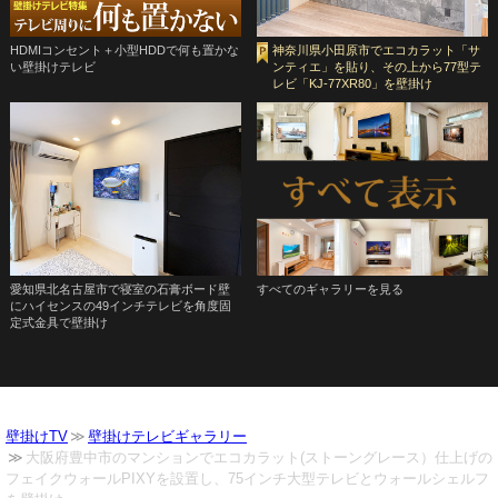
HDMIコンセント＋小型HDDで何も置かな
神奈川県小田原市でエコカラット「サ
い壁掛けテレビ
ンティエ」を貼り、その上から77型テ
レビ「KJ-77XR80」を壁掛け
愛知県北名古屋市で寝室の石膏ボード壁
すべてのギャラリーを見る
にハイセンスの49インチテレビを角度固
定式金具で壁掛け
壁掛けTV
壁掛けテレビギャラリー
大阪府豊中市のマンションでエコカラット(ストーングレース）仕上げの
フェイクウォールPIXYを設置し、75インチ大型テレビとウォールシェルフ