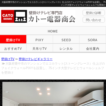
大阪府豊中市のマンションでエコカラット(ストーングレース）仕上げのフェイクウォールPIXYを設置し、75
インチ大型テレビとウォールシェルフを壁掛け
壁掛け診断
問い合わせ
HOME
壁掛けTV
PIXY
SEED
SORA
おすすめTV
天吊りTV
レンタル
会社案内
壁掛けTV
壁掛けテレビギャラリー
大阪府豊中市のマンションでエコカラット(ストーングレース）仕上げの
フェイクウォールPIXYを設置し、75インチ大型テレビとウォールシェルフ
を壁掛け