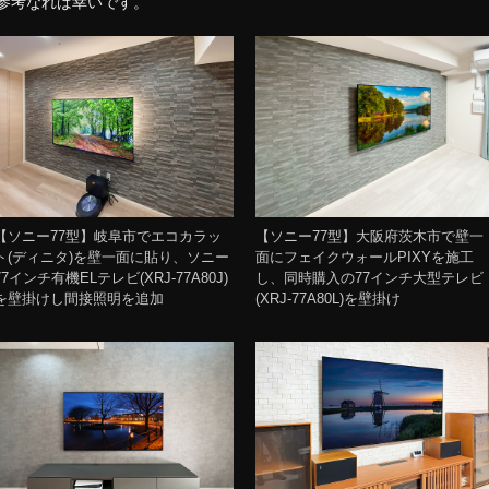
参考なれば幸いです。
【ソニー77型】岐阜市でエコカラッ
【ソニー77型】大阪府茨木市で壁一
ト(ディニタ)を壁一面に貼り、ソニー
面にフェイクウォールPIXYを施工
77インチ有機ELテレビ(XRJ-77A80J)
し、同時購入の77インチ大型テレビ
を壁掛けし間接照明を追加
(XRJ-77A80L)を壁掛け