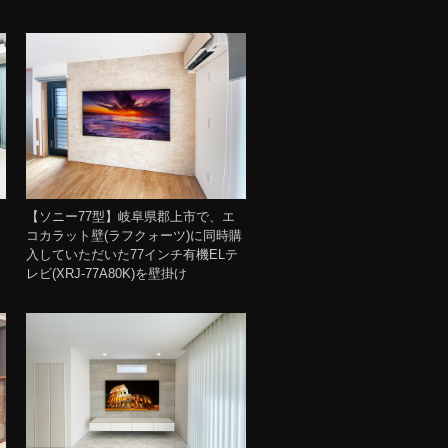
【ソニー77型】岐阜県郡上市で、エ
コカラット壁(ラフクォーツ)に同時購
入していただいた77インチ有機ELテ
レビ(XRJ-77A80K)を壁掛け