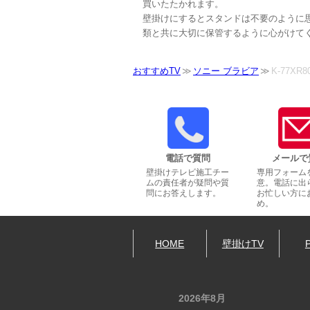
買いたたかれます。
壁掛けにするとスタンドは不要のように
類と共に大切に保管するように心がけて
おすすめTV
ソニー ブラビア
K-77XR8
電話で質問
メールで
壁掛けテレビ施工チー
専用フォーム
ムの責任者が疑問や質
意。電話に出
問にお答えします。
お忙しい方に
め。
HOME
壁掛けTV
2026年8月