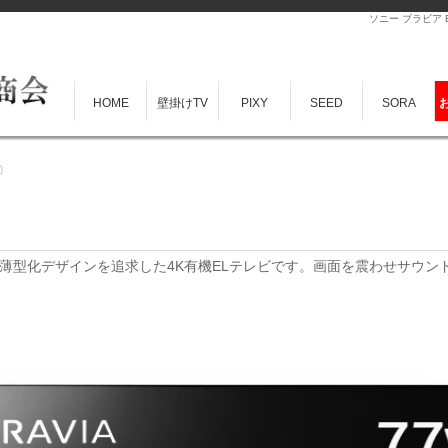
ソニー ブラビア B
HOME
壁掛けTV
PIXY
SEED
SORA
0
の薄型化デザインを追求した4K有機ELテレビです。画面を震わせサウン