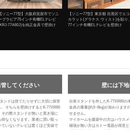
【ソニー77型】大阪府箕面市でソニ
【ソニー77型】東京都 目黒区でエコ
ーブラビア75インチ有機ELテレビ
カラット(グラナス ヴィスト)を貼り
(XRJ-77A80J)を純正金具で壁掛け
77インチ有機ELテレビを壁掛け
保管してください
壁には下地
座スタンドは捨てたりせずに大切に保管
台座スタンドを外したK-77XR80
そちらを壁掛けするとK-77XR80
金具の重量(約3~8kg)が加わり
。その際スタンドが無いと置き場に
せません。
る得なくなります。業者に買い取っ
マイホームを建築中の方はハウスメ
いていないテレビは驚くほど安値で
補強が無い方はカトー電器が得意と