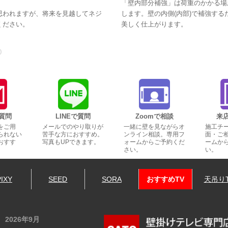
「壁内部分補強」は荷重のかかる場
思われますが、将来を見越してネジ
します。壁の内側(内部)で補強す
ください。
美しく仕上がります。
0
質問
LINEで質問
Zoomで相談
来
をご用
メールでのやり取りが
一緒に壁を見ながらオ
施工チ
られない
苦手な方におすすめ。
ンライン相談。専用フ
面・ご
おすす
写真もUPできます。
ォームからご予約くだ
ームか
さい。
い。
PIXY
SEED
SORA
おすすめTV
天吊り
2026年9月