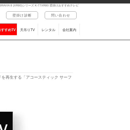
RAVIA 8 (XR80)シリーズ K-77XR80 壁掛けおすすめテレビ
壁掛け診断
問い合わせ
おすすめTV
天吊りTV
レンタル
会社案内
ドを再生する「アコースティック サーフ