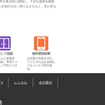
所を重点的に補強し、十分な強度を確保
るため余計な出っ張りなどもなく、見た目も
店して相談
無料壁掛診断
ームと直接対
お部屋の写真をUPし
相談。専用フォ
てくださればお見積も
らご予約くださ
りをメールで即日返
信。
TV
レンタル
会社案内