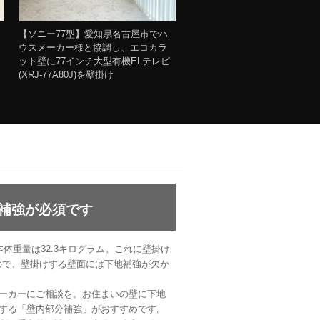
【ソニー77型】愛知県名古屋市でハ
、
ウスメーカー様と協調し、エコカラ
ット壁に77インチ大型有機ELテレビ
(XRJ-77A80J)を壁掛け
補強が必須です
の本体重量は32.3キログラム。これに壁掛け
ますので、壁掛けする壁面には下地補強が欠か
ーカーにご相談を。お住まいの壁に下地
する「壁内部分補強」がおすすめです。