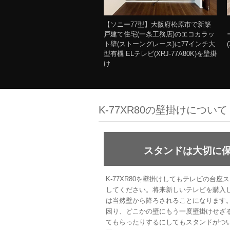
【ソニー77型】大阪府松原市で新築
戸建て住宅(一条工務店)のエコカラッ
ト壁(ストーングレース)に77インチ大
型有機 ELテレビ(XRJ-77A80K)を壁掛
け
K-77XR80の壁掛けについて
スタンドは大切に
K-77XR80を壁掛けしてもテレビの台
してください。将来新しいテレビを購入し、
は当然壁から降ろされることになります
困り、どこかの壁にもう一度壁掛けせざ
てもらったりするにしてもスタンドがつ