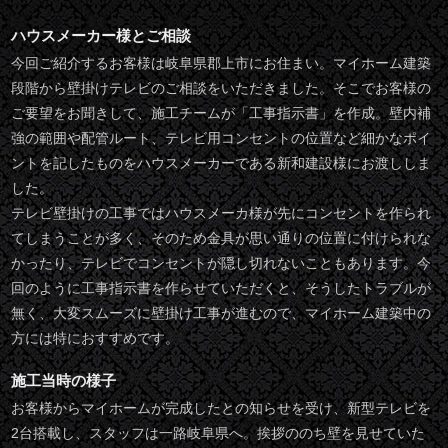
ハウスメーカー様とご相談
今回ご紹介するお客様は岐阜県郡上市にお住まい。マイホーム建築
段階から壁掛けテレビのご相談をいただきました。そこでお客様の
ご要望をお聞きして、施工チームが「工事指示書」を作成。壁内補
強の範囲や配管ルート、テレビ用コンセントの位置など細かなポイ
ントを記したものをハウスメーカーである新和建設様にお渡ししま
した。
テレビ壁掛けの工事ではハウスメーカ様が先にコンセントを作られ
てしまうことが多く、そのため金具が思い通りの位置に付けられな
かったり、テレビでコンセントが隠し切れないこともあります。今
回のように工事指示書を作らせていただくと、そうしたトラブルが
無く、大変スムーズに壁掛け工事が進むので、マイホーム建築中の
方には特におすすめです。
施工当時の様子
お客様からマイホームが完成したとの知らせを受け、新型テレビを
2台搭載し、スタッフは一路岐阜県へ。挨拶ののち壁を見せていた