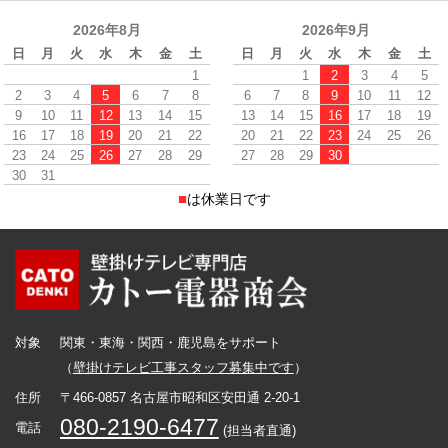
2026年8月
2026年9月
日
月
火
水
木
金
土
日
月
火
水
木
金
土
1
1
2
3
4
5
2
3
4
5
6
7
8
6
7
8
9
10
11
12
9
10
11
12
13
14
15
13
14
15
16
17
18
19
16
17
18
19
20
21
22
20
21
22
23
24
25
26
23
24
25
26
27
28
29
27
28
29
30
30
31
■
は休業日です
対象
関東・東海・関西・鹿児島をサポート
（
壁掛けテレビ工事スタッフ募集中です
）
住所
〒466-0857 名古屋市昭和区安田通 2-20-1
080-2190-6477
電話
(担当者直通)