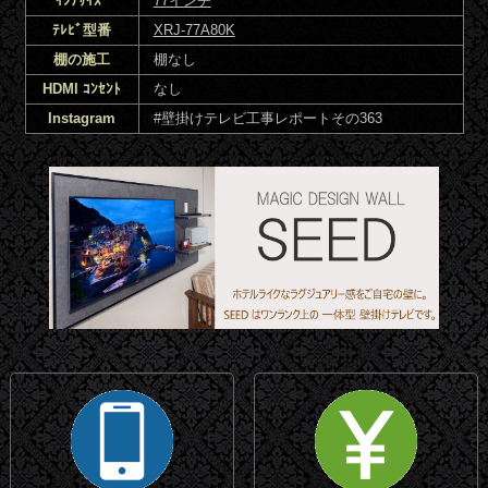
ｲﾝﾁｻｲｽﾞ
77インチ
ﾃﾚﾋﾞ型番
XRJ-77A80K
棚の施工
棚なし
HDMI ｺﾝｾﾝﾄ
なし
Instagram
#壁掛けテレビ工事レポートその363