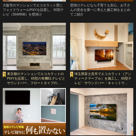
大阪市のマンションでエコカラット壁に
壁掛けテレビなら子育ても安心。お子さ
フェイクウォールPIXYを設置し、55型テ
んの安全を第一に考えた施工例をまとめ
レビ（55W95B）を壁掛け
てご紹介
東京都のマンションでエコカラットの
埼玉県富士見市でエコカラット（アン
PIXYを設置し、65型の有機ELテレビと
ティークマーブル）を施工し、65型テ
サウンドバー、フロートタイプの…
レビ・サウンドバー・キャットウ…