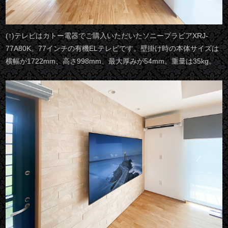
(↑)テレビはカトー電器でご購入いただいたソニーブラビアXRJ-
77A80K。77インチの有機ELテレビです。壁掛け時の本体サイズは
横幅が1722mm、高さ998mm、最大厚みが54mm。重量は35kg。