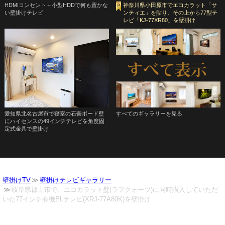
HDMIコンセント＋小型HDDで何も置かな
神奈川県小田原市でエコカラット「サ
い壁掛けテレビ
ンティエ」を貼り、その上から77型テ
レビ「KJ-77XR80」を壁掛け
愛知県北名古屋市で寝室の石膏ボード壁
すべてのギャラリーを見る
にハイセンスの49インチテレビを角度固
定式金具で壁掛け
壁掛けTV
壁掛けテレビギャラリー
岐阜県郡上市で、エコカラット壁(ラフクォーツ)に同時購入していただ
いた77インチ有機ELテレビ(XRJ-77A80K)を壁掛け