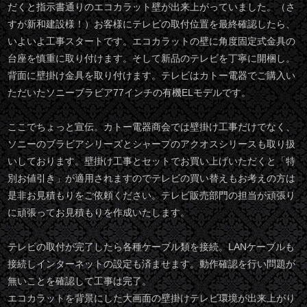
だくと指示書通りのエコカラット壁が出来上がっていました。（さ
すが新和建設様！）お客様にテレビの取付位置を最終確認したら、
いよいよ工事スタートです。エコカラットの壁に角度固定式金具の
台座を慎重に取り付けます。そして新品のテレビを丁寧に開梱し。
背面に壁掛け金具を取り付けます。テレビはカトー電器でご購入い
ただいたソニーブラビア77インチの有機ELモデルです。
ここでちょっと宣伝。カトー電器商会では壁掛け工事だけでなく、
ソニーのブラビアシリーズとシャープのアクオスシリースも取り扱
いしております。壁掛け工事とセットでお買い上げいただくと「特
別お値引き」が適用されますのでテレビの買い替えもお考えの方は
是非お見積もりをご依頼ください。テレビ販売部門の担当が頑張り
に頑張ってお見積もりを作成いたします。
テレビの取付が完了したら各種ケーブル類を接続。LANケーブルも
接続しインターネットの設定も済ませます。動作確認を行い問題が
無いことを確認して工事は完了。
エコカラットを背景にした大画面の壁掛けテレビ環境が出来上がり