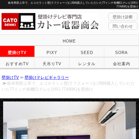
岐阜県郡上市で、エコカラット壁(ラフクォーツ)に同時購入していただいた77インチ有機ELテレビ(XRJ-
77A80K)を壁掛け
壁掛け診断
問い合わせ
HOME
壁掛けTV
PIXY
SEED
SORA
おすすめTV
天吊りTV
レンタル
会社案内
壁掛けTV
壁掛けテレビギャラリー
岐阜県郡上市で、エコカラット壁(ラフクォーツ)に同時購入していただ
いた77インチ有機ELテレビ(XRJ-77A80K)を壁掛け