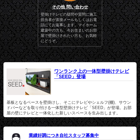
その他 問い合わせ
壁掛けテレビの疑問や質問に施工
担当者が直接メールもしくはお電
話にてお返事します。マイホーム
建築中の方も、今お住まいのお部
屋で壁掛けされたい方も、お気軽
にどうぞ。
ワンランク上の一体型壁掛けテレビ
「SEED」登場
基板となるベースを壁掛けし、そこにテレビやシェルフ(棚)、サウン
ドバーなどを取り付ける一体型壁掛けテレビ「SEED」が登場。お部
屋の壁にテレビと一体化した新しいスペースを生み出します。
業績好調につき自社スタッフ募集中