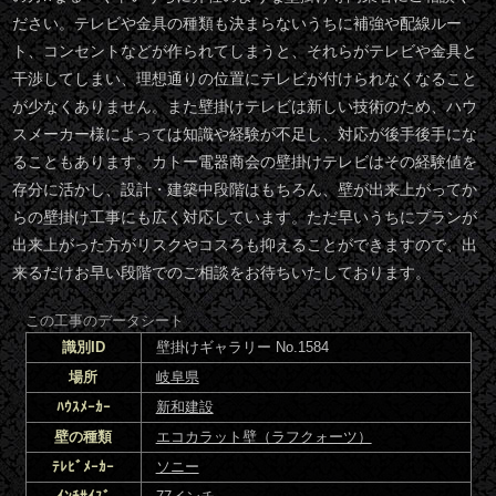
ださい。テレビや金具の種類も決まらないうちに補強や配線ルー
ト、コンセントなどが作られてしまうと、それらがテレビや金具と
干渉してしまい、理想通りの位置にテレビが付けられなくなること
が少なくありません。また壁掛けテレビは新しい技術のため、ハウ
スメーカー様によっては知識や経験が不足し、対応が後手後手にな
ることもあります。カトー電器商会の壁掛けテレビはその経験値を
存分に活かし、設計・建築中段階はもちろん、壁が出来上がってか
らの壁掛け工事にも広く対応しています。ただ早いうちにプランが
出来上がった方がリスクやコスろも抑えることができますので、出
来るだけお早い段階でのご相談をお待ちいたしております。
この工事のデータシート
識別ID
壁掛けギャラリー No.1584
場所
岐阜県
ﾊｳｽﾒｰｶｰ
新和建設
壁の種類
エコカラット壁（ラフクォーツ）
ﾃﾚﾋﾞﾒｰｶｰ
ソニー