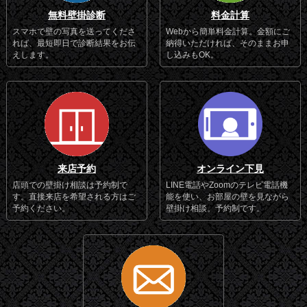
無料壁掛診断
料金計算
スマホで壁の写真を送ってくださ
Webから簡単料金計算。金額にご
れば、最短即日で診断結果をお伝
納得いただければ、そのままお申
えします。
し込みもOK。
来店予約
オンライン下見
店頭での壁掛け相談は予約制で
LINE電話やZoomのテレビ電話機
す。直接来店を希望される方はご
能を使い、お部屋の壁を見ながら
予約ください。
壁掛け相談。予約制です。