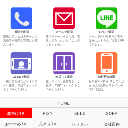
電話で質問
メールで質問
LINEで質問
壁掛けテレビ施工チームの
専用フォームをご用意。電
メールでのやり取りが苦手
責任者が疑問や質問にお答
話に出られないお忙しい方
な方におすすめ。写真もUP
えします。
におすすめ。
できます。
Zoomで相談
来店して相談
無料壁掛診断
一緒に壁を見ながらオンラ
施工チームと直接対面・ご
お部屋の写真をUPしてくだ
イン相談。専用フォームか
相談。専用フォームからご
さればお見積もりをメール
らご予約ください。
予約ください。
で即日返信。
HOME
壁掛けTV
PIXY
SEED
SORA
おすすめTV
天吊りTV
レンタル
会社案内