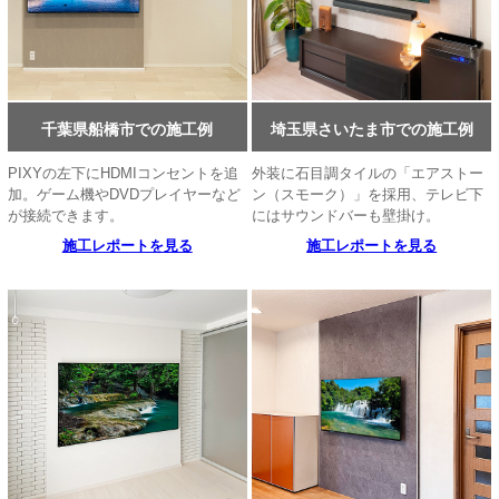
千葉県船橋市での施工例
埼玉県さいたま市での施工例
PIXYの左下にHDMIコンセントを追
外装に石目調タイルの「エアストー
加。ゲーム機やDVDプレイヤーなど
ン（スモーク）」を採用、テレビ下
が接続できます。
にはサウンドバーも壁掛け。
施工レポートを見る
施工レポートを見る