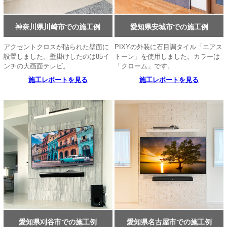
神奈川県川崎市での施工例
愛知県安城市での施工例
アクセントクロスが貼られた壁面に
PIXYの外装に石目調タイル「エアス
設置しました。壁掛けしたのは85イ
トーン」を使用しました。カラーは
ンチの大画面テレビ。
「クローム」です。
施工レポートを見る
施工レポートを見る
愛知県刈谷市での施工例
愛知県名古屋市での施工例