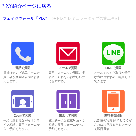
PIXY紹介ページに戻る
フェイクウォール「PIXY」
PIXY レギュラータイプの施工事例
電話で質問
メールで質問
LINEで質問
壁掛けテレビ施工チームの
専用フォームをご用意。電
メールでのやり取りが苦手
責任者が疑問や質問にお答
話に出られないお忙しい方
な方におすすめ。写真もUP
えします。
におすすめ。
できます。
Zoomで相談
来店して相談
無料壁掛診断
一緒に壁を見ながらオンラ
施工チームと直接対面・ご
お部屋の写真をUPしてくだ
イン相談。専用フォームか
相談。専用フォームからご
さればお見積もりをメール
らご予約ください。
予約ください。
で即日返信。