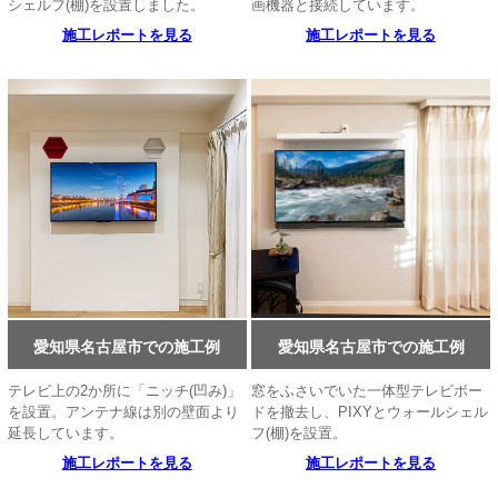
シェルフ(棚)を設置しました。
画機器と接続しています。
施工レポートを見る
施工レポートを見る
愛知県名古屋市での施工例
愛知県名古屋市での施工例
テレビ上の2か所に「ニッチ(凹み)」
窓をふさいでいた一体型テレビボー
を設置。アンテナ線は別の壁面より
ドを撤去し、PIXYとウォールシェル
延長しています。
フ(棚)を設置。
施工レポートを見る
施工レポートを見る