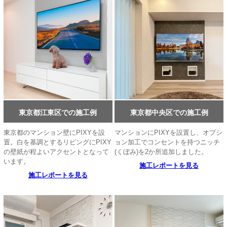
東京都江東区での施工例
東京都中央区での施工例
東京都のマンション壁にPIXYを設
マンションにPIXYを設置し、オプシ
置。白を基調とするリビングにPIXY
ョン加工でコンセントを持つニッチ
の壁紙が程よいアクセントとなって
(くぼみ)を2か所追加しました。
います。
施工レポートを見る
施工レポートを見る