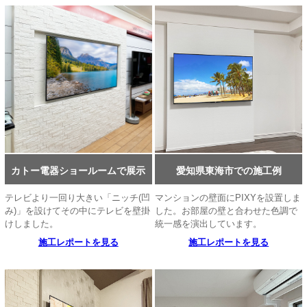
カトー電器ショールームで展示
愛知県東海市での施工例
テレビより一回り大きい「ニッチ(凹
マンションの壁面にPIXYを設置しま
み)」を設けてその中にテレビを壁掛
した。お部屋の壁と合わせた色調で
けしました。
統一感を演出しています。
施工レポートを見る
施工レポートを見る