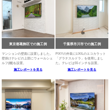
東京都葛飾区での施工例
千葉県市川市での施工例
マンションの壁面に設置しました。
PIXYの外装にLIXILのエコカラット
壁掛けテレビの上部にウォールシェ
「グラナスルドラ」を使用しまし
ルフ(棚)を設置。
た。テレビは55インチを設置。
施工レポートを見る
施工レポートを見る