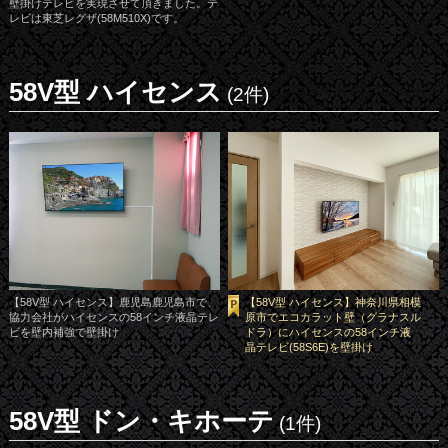
壁掛けテレビを実現させて頂きました。テ
レビは東芝レグザ(58M510X)です。
58V型 ハイセンス
(2件)
【58V型 ハイセンス】鹿児島鹿児島市で、
【58V型 ハイセンス】神奈川県相模
協力会社がハイセンスの58インチ液晶テレ
原市でエコカラット壁（グラナスル
ビを壁内補強で壁掛け
ドラ）にハイセンスの58インチ液
晶テレビ(58S6E)を壁掛け
58V型 ドン・キホーテ
(1件)