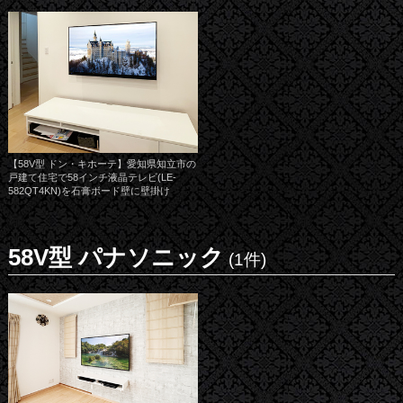
【58V型 ドン・キホーテ】愛知県知立市の
戸建て住宅で58インチ液晶テレビ(LE-
582QT4KN)を石膏ボード壁に壁掛け
58V型 パナソニック
(1件)