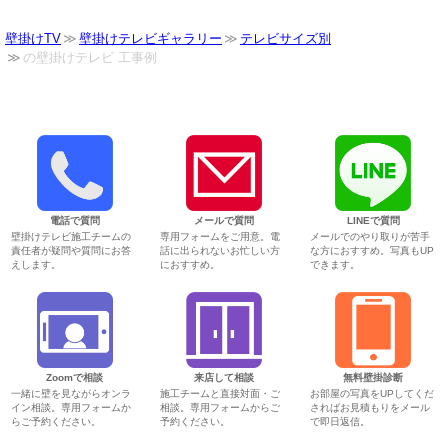
壁掛けTV
壁掛けテレビギャラリー
テレビサイズ別
の壁掛けテレビ 工事例
電話で質問
メールで質問
LINEで質問
壁掛けテレビ施工チームの
専用フォームをご用意。電
メールでのやり取りが苦手
責任者が疑問や質問にお答
話に出られないお忙しい方
な方におすすめ。写真もUP
えします。
におすすめ。
できます。
Zoomで相談
来店して相談
無料壁掛診断
一緒に壁を見ながらオンラ
施工チームと直接対面・ご
お部屋の写真をUPしてくだ
イン相談。専用フォームか
相談。専用フォームからご
さればお見積もりをメール
らご予約ください。
予約ください。
で即日返信。