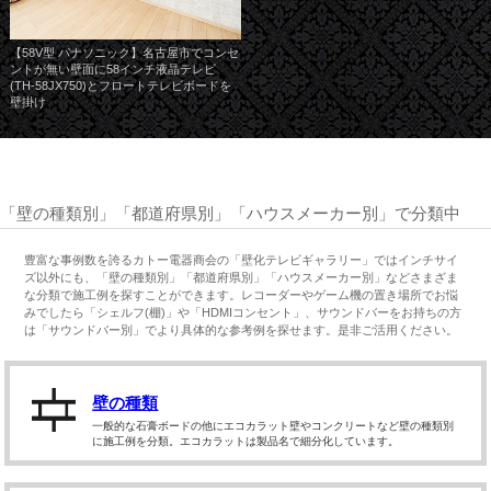
【58V型 パナソニック】名古屋市でコンセ
ントが無い壁面に58インチ液晶テレビ
(TH-58JX750)とフロートテレビボードを
壁掛け
「壁の種類別」「都道府県別」「ハウスメーカー別」で分類中
豊富な事例数を誇るカトー電器商会の「壁化テレビギャラリー」ではインチサイ
ズ以外にも、「壁の種類別」「都道府県別」「ハウスメーカー別」などさまざま
な分類で施工例を探すことができます。レコーダーやゲーム機の置き場所でお悩
みでしたら「シェルフ(棚)」や「HDMIコンセント」、サウンドバーをお持ちの方
は「サウンドバー別」でより具体的な参考例を探せます。是非ご活用ください。
壁の種類
一般的な石膏ボードの他にエコカラット壁やコンクリートなど壁の種類別
に施工例を分類。エコカラットは製品名で細分化しています。