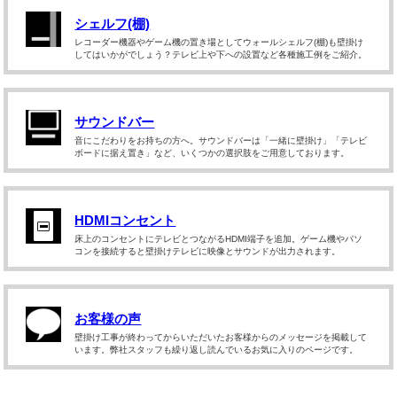
シェルフ(棚)
レコーダー機器やゲーム機の置き場としてウォールシェルフ(棚)も壁掛け
してはいかがでしょう？テレビ上や下への設置など各種施工例をご紹介。
サウンドバー
音にこだわりをお持ちの方へ。サウンドバーは「一緒に壁掛け」「テレビ
ボードに据え置き」など、いくつかの選択肢をご用意しております。
HDMIコンセント
床上のコンセントにテレビとつながるHDMI端子を追加。ゲーム機やパソ
コンを接続すると壁掛けテレビに映像とサウンドが出力されます。
お客様の声
壁掛け工事が終わってからいただいたお客様からのメッセージを掲載して
います。弊社スタッフも繰り返し読んでいるお気に入りのページです。