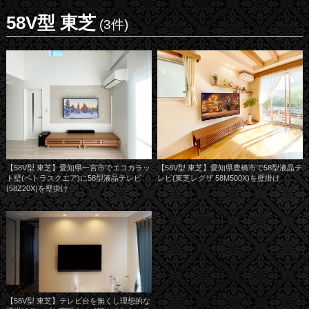
58V型 東芝
(3件)
【58V型 東芝】愛知県一宮市でエコカラッ
【58V型 東芝】愛知県豊橋市で58型液晶テ
ト壁(ペトラスクエア)に58型液晶テレビ
レビ(東芝レグザ 58M500X)を壁掛け
(58Z20X)を壁掛け
【58V型 東芝】テレビ台を無くし理想的な