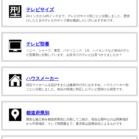
テレビサイズ
24インチから85インチまで。テレビのサイズ別ごとに分類しました。壁掛
けしたときのテレビのサイズ感を確認したい方におすすめです。
テレビ型番
ソニー、シャープ、東芝、パナソニック、LG、ハイセンスなど各社のテレ
ビ型番別に分類しています。お目当てのテレビは見つかりましたか？
ハウスメーカー
現在マイホームを設計中または建築中の方におすすめ。ハウスメーカー別
ごとに分類しました。各社の特徴に対応したテレビ壁掛けも得意です。
都道府県別
豊富な施工例を都道府県別に分類してご紹介。現在公開中なのは関東地区
から中部地区、そして関西圏まで。鹿児島は提携会社によるものです。