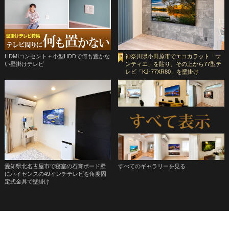
HDMIコンセント＋小型HDDで何も置かな
神奈川県小田原市でエコカラット「サ
い壁掛けテレビ
ンティエ」を貼り、その上から77型テ
レビ「KJ-77XR80」を壁掛け
愛知県北名古屋市で寝室の石膏ボード壁
すべてのギャラリーを見る
にハイセンスの49インチテレビを角度固
定式金具で壁掛け