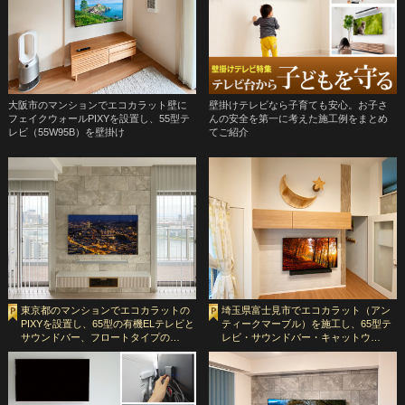
大阪市のマンションでエコカラット壁に
壁掛けテレビなら子育ても安心。お子さ
フェイクウォールPIXYを設置し、55型テ
んの安全を第一に考えた施工例をまとめ
レビ（55W95B）を壁掛け
てご紹介
東京都のマンションでエコカラットの
埼玉県富士見市でエコカラット（アン
PIXYを設置し、65型の有機ELテレビと
ティークマーブル）を施工し、65型テ
サウンドバー、フロートタイプの…
レビ・サウンドバー・キャットウ…