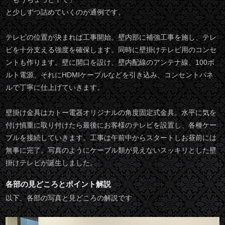
と少しずつ詰めていくのが通例です。
テレビの位置が決まれば工事開始。壁内部に補強工事を施し、テレ
ビを十分支える強度を確保します。同時に壁掛けテレビ用のコンセ
ントも作ります。壁に開口を設け、壁内配線のアンテナ線、100ボ
ルト電源、それにHDMIケーブルなどを引き込み、コンセントパネ
ルで丁寧に仕上げていきます。
壁掛け金具はカトー電器オリジナルの角度固定式金具。水平に気を
付け慎重に取り付けたら最後にお客様のテレビを設置し、各種ケー
ブルを接続していきます。工事は午前中からスタートしお昼前には
無事に完了。写真のようにケーブル類が見えないスッキリとした壁
掛けテレビが誕生しました。
各部の見どころとポイント解説
以下、各部の写真と見どころの解説です