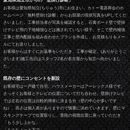
お客様は愛知県知立(ちりゅう)市にお住まい。カトー電器商会のホ
ームページ「無料壁掛け診断」からお部屋の現状写真をUPしてくだ
さいました。工事担当者が写真を確認すると、石膏ボード壁で壁掛
けテレビ用の下地補強などは施されていない様子。そこで壁内補強
工事と壁内配線を組み合わせたプランを作成し、お見積もりをメー
ルにてお送りしました。
お客様からはすぐにお返事をいただき、工事が確定。(ありがとうご
ざいます)施工当日はスタッフ2名が名古屋から知立へ向かいまし
た。
既存の壁にコンセントを新設
お客様宅は一戸建て住宅。ハウスメーカーはアーレックス様です。
さっそくお客様とテレビの位置について打ち合わせ。壁掛けテレビ
では左右の位置は比較的簡単に決まる分（壁の中心が多いです
ね）、高さは個人差がありますので慎重に決めていきます。壁にマ
スキングテープで位置取りし、普段の視聴位置に座っていただき
「もう少し上かな」
「もうちょっと下で」