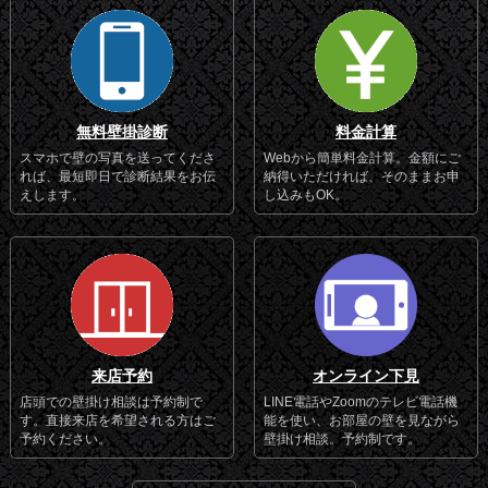
無料壁掛診断
料金計算
スマホで壁の写真を送ってくださ
Webから簡単料金計算。金額にご
れば、最短即日で診断結果をお伝
納得いただければ、そのままお申
えします。
し込みもOK。
来店予約
オンライン下見
店頭での壁掛け相談は予約制で
LINE電話やZoomのテレビ電話機
す。直接来店を希望される方はご
能を使い、お部屋の壁を見ながら
予約ください。
壁掛け相談。予約制です。