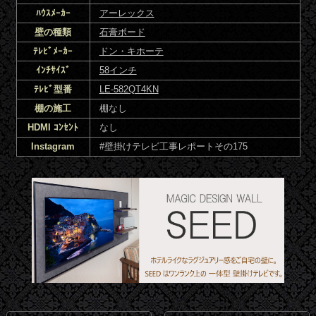
ﾊｳｽﾒｰｶｰ
アーレックス
壁の種類
石膏ボード
ﾃﾚﾋﾞﾒｰｶｰ
ドン・キホーテ
ｲﾝﾁｻｲｽﾞ
58インチ
ﾃﾚﾋﾞ型番
LE-582QT4KN
棚の施工
棚なし
HDMI ｺﾝｾﾝﾄ
なし
Instagram
#壁掛けテレビ工事レポートその175