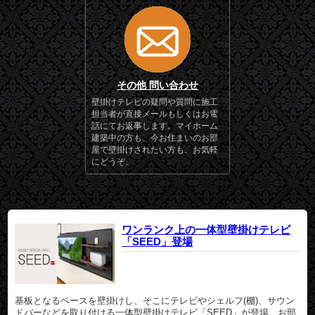
その他 問い合わせ
壁掛けテレビの疑問や質問に施工
担当者が直接メールもしくはお電
話にてお返事します。マイホーム
建築中の方も、今お住まいのお部
屋で壁掛けされたい方も、お気軽
にどうぞ。
ワンランク上の一体型壁掛けテレビ
「SEED」登場
基板となるベースを壁掛けし、そこにテレビやシェルフ(棚)、サウン
ドバーなどを取り付ける一体型壁掛けテレビ「SEED」が登場。お部