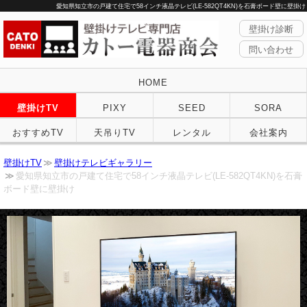
愛知県知立市の戸建て住宅で58インチ液晶テレビ(LE-582QT4KN)を石膏ボード壁に壁掛け
壁掛け診断
問い合わせ
HOME
壁掛けTV
PIXY
SEED
SORA
おすすめTV
天吊りTV
レンタル
会社案内
壁掛けTV
壁掛けテレビギャラリー
愛知県知立市の戸建て住宅で58インチ液晶テレビ(LE-582QT4KN)を石膏
ボード壁に壁掛け