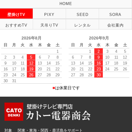
HOME
壁掛けTV
PIXY
SEED
SORA
おすすめTV
天吊りTV
レンタル
会社案内
2026年8月
2026年9月
日
月
火
水
木
金
土
日
月
火
水
木
金
土
1
1
2
3
4
5
2
3
4
5
6
7
8
6
7
8
9
10
11
12
9
10
11
12
13
14
15
13
14
15
16
17
18
19
16
17
18
19
20
21
22
20
21
22
23
24
25
26
23
24
25
26
27
28
29
27
28
29
30
30
31
■
は休業日です
対象
関東・東海・関西・鹿児島をサポート