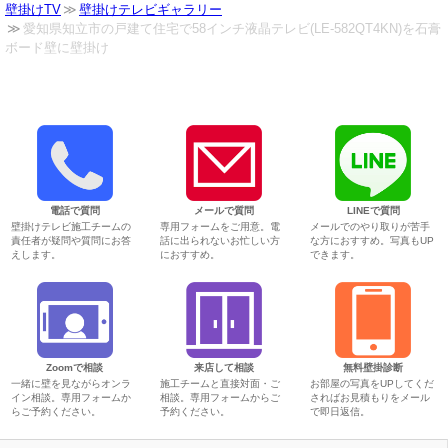
壁掛けTV
壁掛けテレビギャラリー
愛知県知立市の戸建て住宅で58インチ液晶テレビ(LE-582QT4KN)を石膏
ボード壁に壁掛け
電話で質問
メールで質問
LINEで質問
壁掛けテレビ施工チームの
専用フォームをご用意。電
メールでのやり取りが苦手
責任者が疑問や質問にお答
話に出られないお忙しい方
な方におすすめ。写真もUP
えします。
におすすめ。
できます。
Zoomで相談
来店して相談
無料壁掛診断
一緒に壁を見ながらオンラ
施工チームと直接対面・ご
お部屋の写真をUPしてくだ
イン相談。専用フォームか
相談。専用フォームからご
さればお見積もりをメール
らご予約ください。
予約ください。
で即日返信。