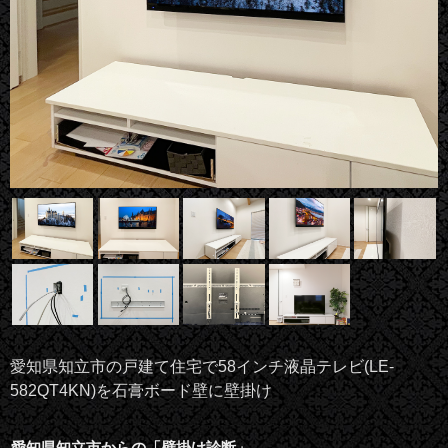
愛知県知立市の戸建て住宅で58インチ液晶テレビ(LE-
582QT4KN)を石膏ボード壁に壁掛け
愛知県知立市からの「壁掛け診断」