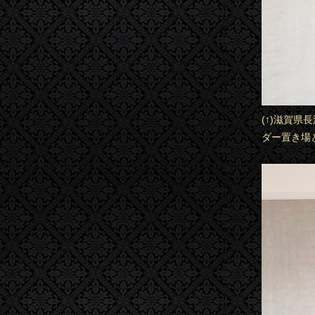
(↑)滋賀
ダー置き場