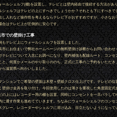
ォールシェルフ(棚)を設置し、テレビとは壁内経由で接続する方法があ
ルシェルフはテレビの上にすべきでしょうかか？それとも下にすべきで
出し入れなど操作性を考えるならテレビ下がおすすめですが、小さなお
場合はテレビ上が圧倒的に安心です。
浜市での壁掛け工事
例もテレビ上にウォールシェルフを設置しました。
浜市にお住まいで弊社ホームページの無料壁掛け診断からお問い合わせ
けテレビについて入念にお調べになり、壁内補強も配線ルート、コンセ
こと。何度かメールのやり取りののち、正式に工事のご予約をいただき
から滋賀県へ向かいしました。
マンションでご希望の壁面は木壁＋壁紙クロス仕上げです。テレビの位
く壁掛け金具を取り付け。今回使用したのは薄さを重視した角度固定式
ビの上にはレコーダー用の棚を設置。同時にコンセントを一旦バラしてH
内に通す作業も進めてていきます。ちなみにウォールシェルフのコンセ
スグレー。レコーダーやシェルフに溶け込み、目立たないようになって