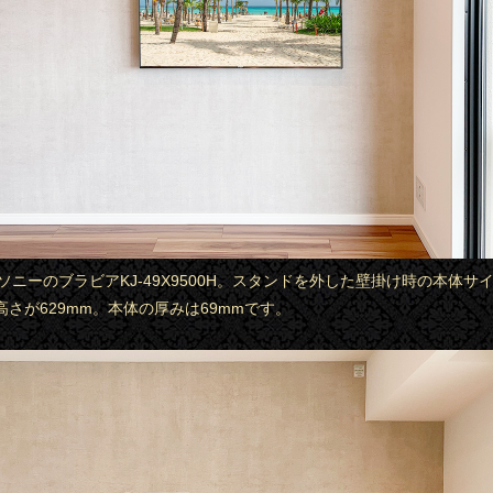
はソニーのブラビアKJ-49X9500H。スタンドを外した壁掛け時の本体サ
、高さが629mm。本体の厚みは69mmです。