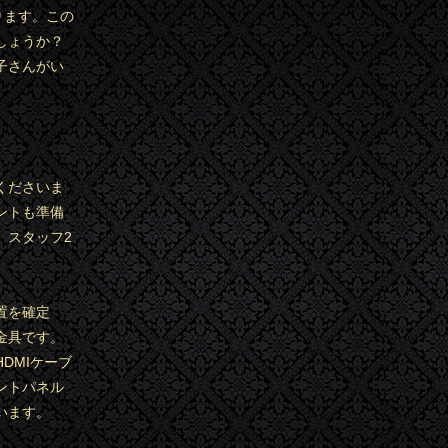
ります。この
しょうか？
子さんがい
くださいま
ントも準備
、スタッフ2
置を確定
金具です。
DMIケーブ
ントパネル
います。