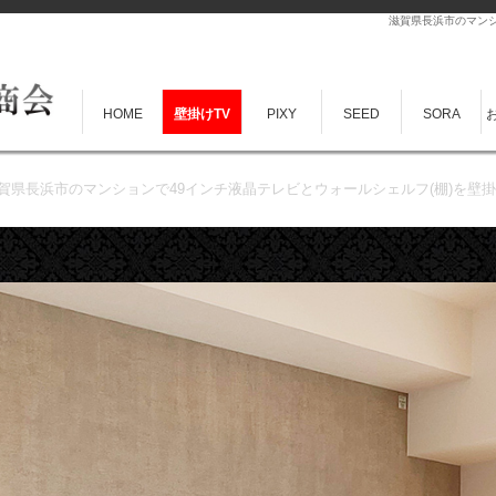
滋賀県長浜市のマンシ
HOME
壁掛けTV
PIXY
SEED
SORA
賀県長浜市のマンションで49インチ液晶テレビとウォールシェルフ(棚)を壁