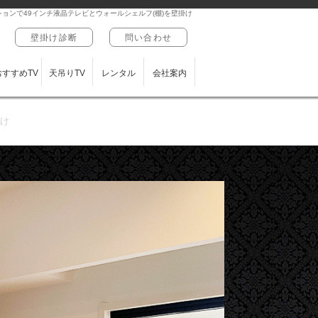
ョンで49インチ液晶テレビとウォールシェルフ(棚)を壁掛け
壁掛け診断
問い合わせ
おすすめTV
天吊りTV
レンタル
会社案内
掛け