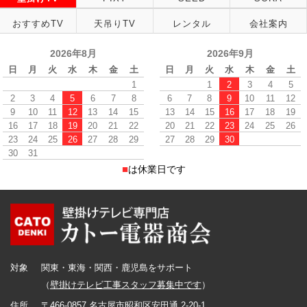
おすすめTV
天吊りTV
レンタル
会社案内
2026年8月
2026年9月
日
月
火
水
木
金
土
日
月
火
水
木
金
土
1
1
2
3
4
5
2
3
4
5
6
7
8
6
7
8
9
10
11
12
9
10
11
12
13
14
15
13
14
15
16
17
18
19
16
17
18
19
20
21
22
20
21
22
23
24
25
26
23
24
25
26
27
28
29
27
28
29
30
30
31
■
は休業日です
対象
関東・東海・関西・鹿児島をサポート
（
壁掛けテレビ工事スタッフ募集中です
）
住所
〒466-0857 名古屋市昭和区安田通 2-20-1