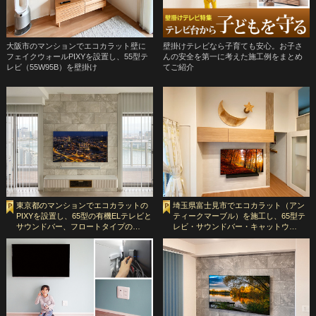
大阪市のマンションでエコカラット壁に
壁掛けテレビなら子育ても安心。お子さ
フェイクウォールPIXYを設置し、55型テ
んの安全を第一に考えた施工例をまとめ
レビ（55W95B）を壁掛け
てご紹介
東京都のマンションでエコカラットの
埼玉県富士見市でエコカラット（アン
PIXYを設置し、65型の有機ELテレビと
ティークマーブル）を施工し、65型テ
サウンドバー、フロートタイプの…
レビ・サウンドバー・キャットウ…