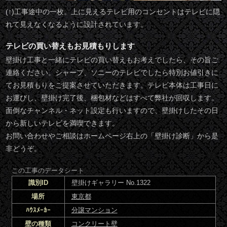
(↑)工事途中の一枚。上に見えるテレビ用のコンセントはテレビに隠
れて見えなくなるように設計されています。
テレビの買い替えもお見積もりします
壁掛け工事と一緒にテレビの買い替えもお考えでしたら、その旨ご
連絡ください。シャープ、ソニーのテレビでしたら特別お値引きに
てお見積もりをご提案させていただきます。テレビ本体は工事日に
お運びし、壁掛け完了後、梱包材などはすべて弊社が回収します。
面倒なチャンネル・ネット設定も行いますので、壁掛けしたその日
から新しいテレビを満喫できます。
お問い合わせやご相談はホームページ右上の「壁掛け診断」から是
非どうぞ。
この工事のデータシート
識別ID
壁掛けギャラリー No.1322
場所
東京都
ﾊｳｽﾒｰｶｰ
分譲マンション
壁の種類
コンクリート壁