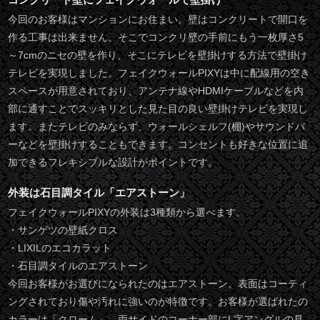
今回のお客様はマンションにお住まい。壁はコンクリートで開口を
作る工事は出来ません。そこでコンクリ壁の手前にもう一枚厚さ5
～7cmのニセの壁を作り、そこにテレビを壁掛けする方法で壁掛け
テレビを実現しました。フェイクウォールPIXYは中に配線用の空き
スペースが用意されており、アンテナ線やHDMIケーブルなどを内
部に通すことでスッキリとした見た目の良い壁掛けテレビを実現し
ます。またテレビのみならず、ウォールシェルフ(棚)やサウンドバ
ーなどを壁掛けすることもできます。コンセントも好きな位置に追
加できるフレキシブルな設計がポイントです。
外装は石目調タイル「エアストーン」
フェイクウォールPIXYの外装は3種類から選べます。
・サンゲツの壁紙クロス
・LIXILのエコカラット
・石目調タイルのエアストーン
今回お客様がお選びになられたのはエアストーン。表面はコーティ
ングされており傷や汚れに強いのが特徴です。お客様が選ばれたの
カラーは「クローム」。両サイドのコーナー部にL字アングルの見