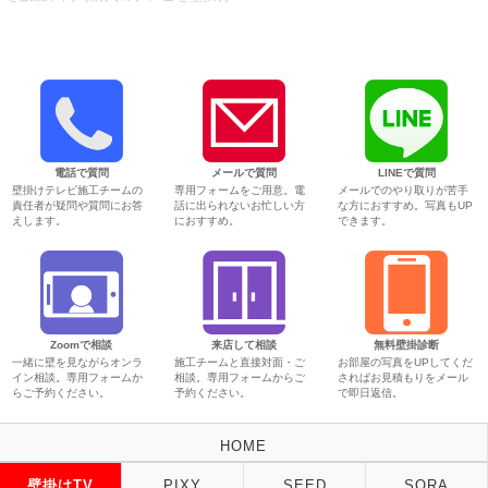
電話で質問
メールで質問
LINEで質問
壁掛けテレビ施工チームの
専用フォームをご用意。電
メールでのやり取りが苦手
責任者が疑問や質問にお答
話に出られないお忙しい方
な方におすすめ。写真もUP
えします。
におすすめ。
できます。
Zoomで相談
来店して相談
無料壁掛診断
一緒に壁を見ながらオンラ
施工チームと直接対面・ご
お部屋の写真をUPしてくだ
イン相談。専用フォームか
相談。専用フォームからご
さればお見積もりをメール
らご予約ください。
予約ください。
で即日返信。
HOME
壁掛けTV
PIXY
SEED
SORA