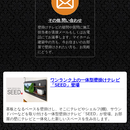
その他 問い合わせ
壁掛けテレビの疑問や質問に施工
担当者が直接メールもしくはお電
話にてお返事します。マイホーム
建築中の方も、今お住まいのお部
屋で壁掛けされたい方も、お気軽
にどうぞ。
ワンランク上の一体型壁掛けテレビ
「SEED」登場
基板となるベースを壁掛けし、そこにテレビやシェルフ(棚)、サウン
ドバーなどを取り付ける一体型壁掛けテレビ「SEED」が登場。お部
屋の壁にテレビと一体化した新しいスペースを生み出します。