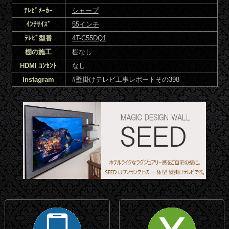
ﾃﾚﾋﾞﾒｰｶｰ
シャープ
ｲﾝﾁｻｲｽﾞ
55インチ
ﾃﾚﾋﾞ型番
4T-C55DQ1
棚の施工
棚なし
HDMI ｺﾝｾﾝﾄ
なし
Instagram
#壁掛けテレビ工事レポートその398