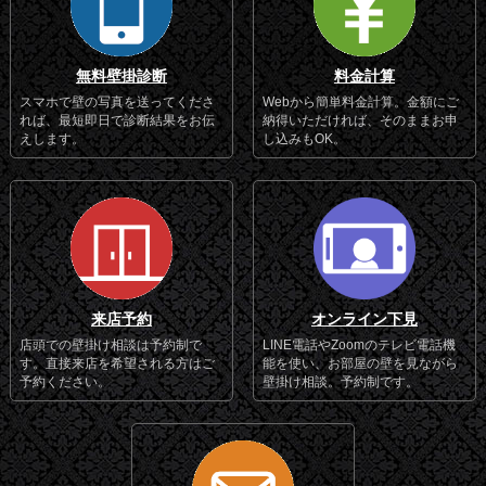
無料壁掛診断
料金計算
スマホで壁の写真を送ってくださ
Webから簡単料金計算。金額にご
れば、最短即日で診断結果をお伝
納得いただければ、そのままお申
えします。
し込みもOK。
来店予約
オンライン下見
店頭での壁掛け相談は予約制で
LINE電話やZoomのテレビ電話機
す。直接来店を希望される方はご
能を使い、お部屋の壁を見ながら
予約ください。
壁掛け相談。予約制です。