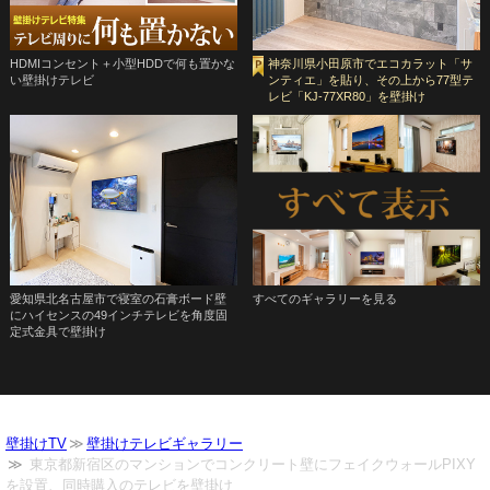
HDMIコンセント＋小型HDDで何も置かな
神奈川県小田原市でエコカラット「サ
い壁掛けテレビ
ンティエ」を貼り、その上から77型テ
レビ「KJ-77XR80」を壁掛け
愛知県北名古屋市で寝室の石膏ボード壁
すべてのギャラリーを見る
にハイセンスの49インチテレビを角度固
定式金具で壁掛け
壁掛けTV
壁掛けテレビギャラリー
東京都新宿区のマンションでコンクリート壁にフェイクウォールPIXY
を設置、同時購入のテレビを壁掛け