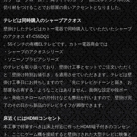
切り材をつけることでお部屋の良いアクセントとなりました。
テレビは同時購入のシャープアクオス
壁掛けしたテレビはカトー電器で同時購入していただいたシャープ
のアクオス 4T-C55DQ1
。55インチの有機ELテレビです。カトー電器商会では
・シャープのアクオスシリーズ
・ソニーノブラビアシリーズ
のテレビを取り扱っており、壁掛け工事とセットでご注文いただく
と「壁掛け特別お値引き」を適用させていただきます。テレビは壁
掛け工事日にお持ちしますので、「先にテレビがドーンと届き、お
部屋を占有する」ようなことはありません。面倒な設定や段ボー
ル・発砲スチロールの片付けなども弊社が行いますので、壁掛け完
了のその日から新品のテレビライフが満喫できます。
床近くにはHDMIコンセント
本工事で特筆すべきは床上付近に作ったHDMI端子付きのコンセン
ト。ここにゲーム機を接続すると壁掛けされた大型テレビに映像と