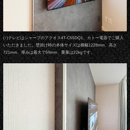
(↑)テレビはシャープのアクオス4T-C55DQ1。カトー電器でご購入
いただきました。壁掛け時の本体サイズは横幅1228mm、高さ
721mm、厚みは最大で59mm、重量は22kgです。