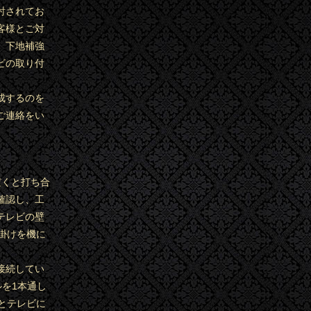
討されてお
客様とご対
、下地補強
ビの取り付
成するのを
ご連絡をい
だくと打ち合
確認し、工
テレビの壁
掛けを機に
接続してい
ルを1本通し
ぐとテレビに