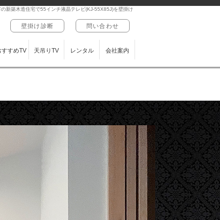
の新築木造住宅で55インチ液晶テレビ(KJ-55X85J)を壁掛け
壁掛け診断
問い合わせ
おすすめTV
天吊りTV
レンタル
会社案内