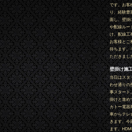
です。お客
り、経験豊
面し、壁掛
や配線ルー
け、配線工
お客様とご
待ちます。
ただきまし
壁掛け施
当日はスタ
わせ通りの
事スタート
掛けと進め
カトー電器
車からテレ
きます。今
ます。HD