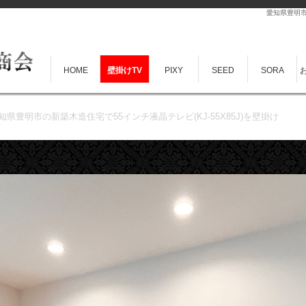
愛知県豊明市
HOME
壁掛けTV
PIXY
SEED
SORA
知県豊明市の新築木造住宅で55インチ液晶テレビ(KJ-55X85J)を壁掛け