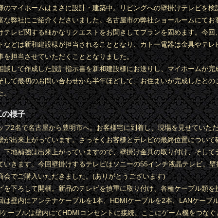
様のマイホームはまさに設計・建築中。リビングへの壁掛けテレビを検
富な弊社にご紹介くださいました。名古屋市の弊社ショールームにてお
けテレビ関する細かなリクエストをお聞きしてプランを固めます。今回
トなどは新和建設様が担当されることとなり、カトー電器は金具やテレ
事を担当させていただくこととなりました。
相談して作成した設計指示書を新和建設様にお送りし、マイホームが完
そして最初のお問い合わせから半年ほどして、お住まいが完成したとの
た。
工の様子
ッフ2名で名古屋から豊明市へ。お客様宅に到着し、現場を見せていた
壁が出来上がっています。さっそくお客様とテレビの最終位置について
。下地補強は出来上がっていますので、壁掛け金具の取り付け、そして
ていきます。今回壁掛けするテレビはソニーの55インチ液晶テレビ。壁
商会でご購入いただきました。(ありがとうございます)
ビを下ろして開梱。新品のテレビを慎重に取り付け、各種ケーブル類を
回は壁内にアンテナケーブルを1本、HDMIケーブルを2本、LANケーブ
MIケーブルは壁内にてHDMIコンセントに接続。ここにゲーム機をつな