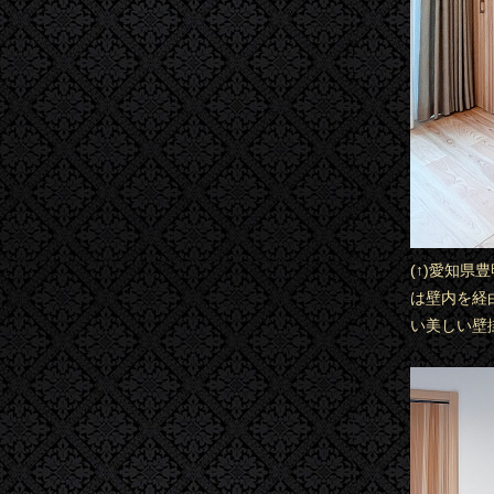
(↑)愛知
は壁内を経
い美しい壁