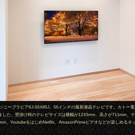
はソニーブラビアKJ-55X85J。55インチの最新液晶テレビです。カトー
ました。壁掛け時のテレビサイズは横幅が1233mm、高さが711mm、
m。YoutubeをはじめNetflix、AmazonPrimeビデオなどが楽しめる