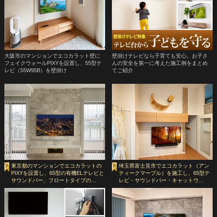
大阪市のマンションでエコカラット壁に
壁掛けテレビなら子育ても安心。お子さ
フェイクウォールPIXYを設置し、55型テ
んの安全を第一に考えた施工例をまとめ
レビ（55W95B）を壁掛け
てご紹介
東京都のマンションでエコカラットの
埼玉県富士見市でエコカラット（アン
PIXYを設置し、65型の有機ELテレビと
ティークマーブル）を施工し、65型テ
サウンドバー、フロートタイプの…
レビ・サウンドバー・キャットウ…