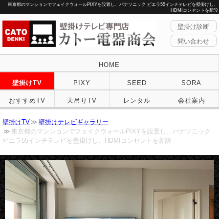
東京都のマンションでフェイクウォールPIXYを設置し、パナソニック ビエラ55インチテレビを壁掛けし、
HDMIコンセントを新設
壁掛け診断
問い合わせ
HOME
壁掛けTV
PIXY
SEED
SORA
おすすめTV
天吊りTV
レンタル
会社案内
壁掛けTV
壁掛けテレビギャラリー
東京都のマンションでフェイクウォールPIXYを設置し、パナソニック
ビエラ55インチテレビを壁掛けし、HDMIコンセントを新設