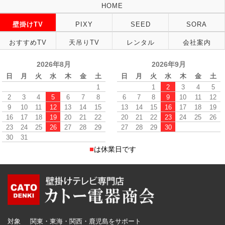
HOME
壁掛けTV
PIXY
SEED
SORA
おすすめTV
天吊りTV
レンタル
会社案内
2026年8月
2026年9月
日
月
火
水
木
金
土
日
月
火
水
木
金
土
1
1
2
3
4
5
2
3
4
5
6
7
8
6
7
8
9
10
11
12
9
10
11
12
13
14
15
13
14
15
16
17
18
19
16
17
18
19
20
21
22
20
21
22
23
24
25
26
23
24
25
26
27
28
29
27
28
29
30
30
31
■
は休業日です
対象
関東・東海・関西・鹿児島をサポート