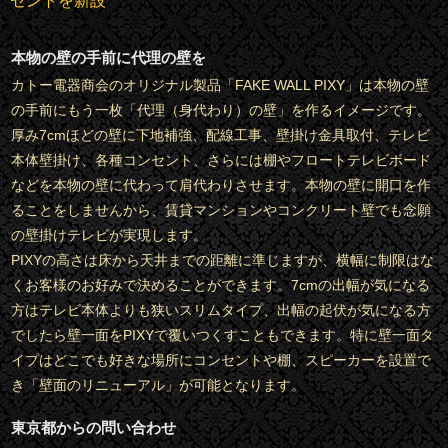
セントを新設
本物の壁の手前に代理の壁を
カトー電器商会のオリジナル製品「FAKE WALL PIXY」は本物の壁
の手前にもう一枚「代理（身代わり）の壁」を作るイメージです。
厚み7cmほどの壁に下地補強、配線工事、壁掛け金具取付、テレビ
本体壁掛け、各種コンセント、さらには棚やフロートテレビボード
などを本物の壁に代わって肩代わりさせます。本物の壁に開口を作
ることをしませんから、賃貸マンションやコンクリート壁でも念願
の壁掛けテレビが実現します。
PIXYの高さは床から天井までの距離に準じますが、横幅に制限はな
くお客様のお好みで決めることができます。7cmの出幅が気になる
方はテレビ本体よりも狭いスリムタイプ、出幅の起伏が気になる方
でしたら壁一面をPIXYで覆いつくすこともできます。特に壁一面タ
イプはどこでも好きな場所にコンセントや棚、スピーカーを設置で
き「壁面のリニューアル」が可能となります。
東京都からの問い合わせ