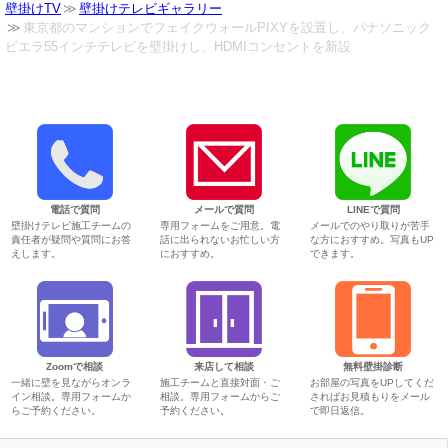
壁掛けTV
壁掛けテレビギャラリー
東京都のマンションでフェイクウォールPIXYを設置し、パナソニック
ビエラ55インチテレビを壁掛けし、HDMIコンセントを新設
電話で質問
メールで質問
LINEで質問
壁掛けテレビ施工チームの
専用フォームをご用意。電
メールでのやり取りが苦手
責任者が疑問や質問にお答
話に出られないお忙しい方
な方におすすめ。写真もUP
えします。
におすすめ。
できます。
Zoomで相談
来店して相談
無料壁掛診断
一緒に壁を見ながらオンラ
施工チームと直接対面・ご
お部屋の写真をUPしてくだ
イン相談。専用フォームか
相談。専用フォームからご
さればお見積もりをメール
らご予約ください。
予約ください。
で即日返信。