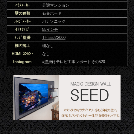
ﾊｳｽﾒｰｶｰ
分譲マンション
壁の種類
石膏ボード
ﾃﾚﾋﾞﾒｰｶｰ
パナソニック
ｲﾝﾁｻｲｽﾞ
55インチ
ﾃﾚﾋﾞ型番
TH-55JZ2000
棚の施工
棚なし
HDMI ｺﾝｾﾝﾄ
なし
Instagram
#壁掛けテレビ工事レポートその520