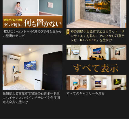
HDMIコンセント＋小型HDDで何も置かな
神奈川県小田原市でエコカラット「サ
い壁掛けテレビ
ンティエ」を貼り、その上から77型テ
レビ「KJ-77XR80」を壁掛け
愛知県北名古屋市で寝室の石膏ボード壁
すべてのギャラリーを見る
にハイセンスの49インチテレビを角度固
定式金具で壁掛け