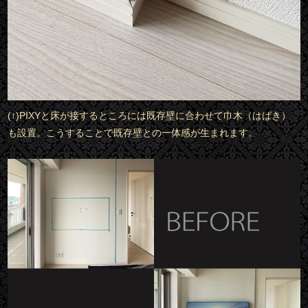
(↑)PIXYと床が接するところには既存壁に合わせて巾木（はばき）
も設置。こうすることで既存壁との一体感が生まれます。