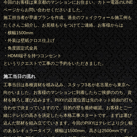
今回のお客様は東京都のマンションにお住まい。カトー電器のLINE
ページからお問い合わせくださいました。
施工担当者が早速プランを作成。過去のフェイクウォール施工例も
たくさんご紹介し、お見積もりをつけてご連絡。お客様からは
・横幅1500mm
・外装は壁紙クロス仕上げ
・角度固定式金具
・HDMI端子を持つコンセント
というリクエストで工事のご予約をいただきました。
施工当日の流れ
工事当日は各種資材を積み込み、スタッフ3名が名古屋から東京へ
向かいました。お客様のマンションに到着したらご挨拶ののち、資
材を降ろし運び込みます。PIXYの設置位置は先のネット経由の打ち
合わせで決まっていますので、目的の壁を最終確認。お客様とご一
緒にテレビの高さを決定したら本格工事スタートです。まずは運び
込んだ部材を組み立てていきます。今回のPIXYはテレビより少し幅
のあるレギュラータイプ。横幅は1500mm、高さは2500mmです。