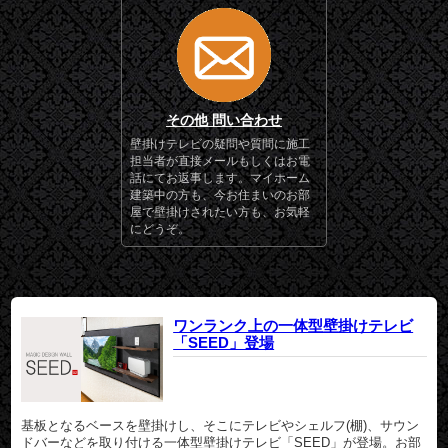
その他 問い合わせ
壁掛けテレビの疑問や質問に施工
担当者が直接メールもしくはお電
話にてお返事します。マイホーム
建築中の方も、今お住まいのお部
屋で壁掛けされたい方も、お気軽
にどうぞ。
ワンランク上の一体型壁掛けテレビ
「SEED」登場
基板となるベースを壁掛けし、そこにテレビやシェルフ(棚)、サウン
ドバーなどを取り付ける一体型壁掛けテレビ「SEED」が登場。お部