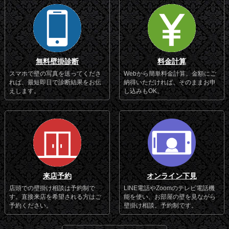
無料壁掛診断
料金計算
スマホで壁の写真を送ってくださ
Webから簡単料金計算。金額にご
れば、最短即日で診断結果をお伝
納得いただければ、そのままお申
えします。
し込みもOK。
来店予約
オンライン下見
店頭での壁掛け相談は予約制で
LINE電話やZoomのテレビ電話機
す。直接来店を希望される方はご
能を使い、お部屋の壁を見ながら
予約ください。
壁掛け相談。予約制です。