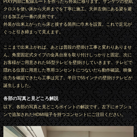
PIXY内部に配線ルートを作ったら外装に移ります。サンゲツの壁紙
クロスを使い床から天井までを丁寧に施工。天井左側にある梁を避
ける加工が一番の見所です。
外装が出来上がったら床と接する箇所に巾木を設置。これで足元が
ぐっと引き締まって見えます。
ここまで出来上がれば、あとは普段の壁掛け工事と変わりありませ
ん。角度固定式タイプの金具台座を取り付けしっかりと固定。次に
お客様がご用意された55型テレビを壁掛けしていきます。テレビで
隠れる位置に用意した専用コンセントにつないだら動作確認。映像
出力を確認できたら工事は完了。半日で55インチの壁掛けテレビが
誕生しました。
各部の写真と見どころ解説
以下、各部の写真と見どころポイントの解説です。左下にオプショ
ンで追加されたHDMI端子を持つコンセントにご注目ください。