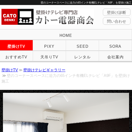
壁のコーナースペースに迫力の65インチ有機ELテレビ「A9F」を壁掛け施工
壁掛け診断
問い合わせ
HOME
壁掛けTV
PIXY
SEED
SORA
おすすめTV
天吊りTV
レンタル
会社案内
壁掛けTV
壁掛けテレビギャラリー
壁のコーナースペースに迫力の65インチ有機ELテレビ「A9F」を壁掛け
施工