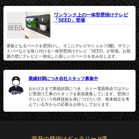
ワンランク上の一体型壁掛けテレビ
「SEED」登場
基板となるベースを壁掛けし、そこにテレビやシェルフ(棚)、サウン
ドバーなどを取り付ける一体型壁掛けテレビ「SEED」が登場。お部
屋の壁にテレビと一体化した新しいスペースを生み出します。
業績好調につき自社スタッフ募集中
おかげさまで業績好調につき、カトー電器商会ではテレ
ビ壁掛け工事のスタッフを新規募集しています。壁掛け
テレビという特殊技術を身につけたい方、将来独立を考
えている方からの応募をお待ちしております。
最新の壁掛けギャラリー 9選