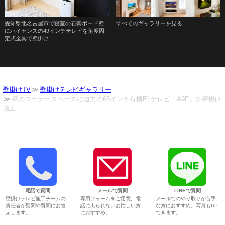
愛知県北名古屋市で寝室の石膏ボード壁
すべてのギャラリーを見る
にハイセンスの49インチテレビを角度固
定式金具で壁掛け
壁掛けTV
壁掛けテレビギャラリー
壁のコーナースペースに迫力の65インチ有機ELテレビ「A9F」を壁掛け
施工
電話で質問
メールで質問
LINEで質問
壁掛けテレビ施工チームの
専用フォームをご用意。電
メールでのやり取りが苦手
責任者が疑問や質問にお答
話に出られないお忙しい方
な方におすすめ。写真もUP
えします。
におすすめ。
できます。