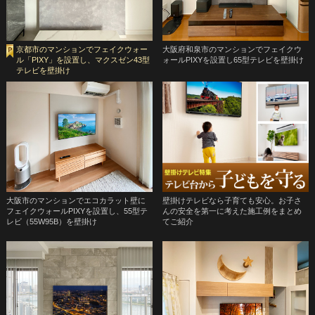
京都市のマンションでフェイクウォー
大阪府和泉市のマンションでフェイクウ
ル「PIXY」を設置し、マクスゼン43型
ォールPIXYを設置し65型テレビを壁掛け
テレビを壁掛け
大阪市のマンションでエコカラット壁に
壁掛けテレビなら子育ても安心。お子さ
フェイクウォールPIXYを設置し、55型テ
んの安全を第一に考えた施工例をまとめ
レビ（55W95B）を壁掛け
てご紹介