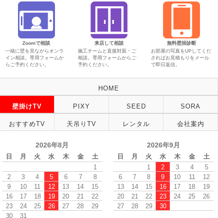
Zoomで相談
来店して相談
無料壁掛診断
一緒に壁を見ながらオンラ
施工チームと直接対面・ご
お部屋の写真をUPしてくだ
イン相談。専用フォームか
相談。専用フォームからご
さればお見積もりをメール
らご予約ください。
予約ください。
で即日返信。
HOME
壁掛けTV
PIXY
SEED
SORA
おすすめTV
天吊りTV
レンタル
会社案内
2026年8月
2026年9月
日
月
火
水
木
金
土
日
月
火
水
木
金
土
1
1
2
3
4
5
2
3
4
5
6
7
8
6
7
8
9
10
11
12
9
10
11
12
13
14
15
13
14
15
16
17
18
19
16
17
18
19
20
21
22
20
21
22
23
24
25
26
23
24
25
26
27
28
29
27
28
29
30
30
31