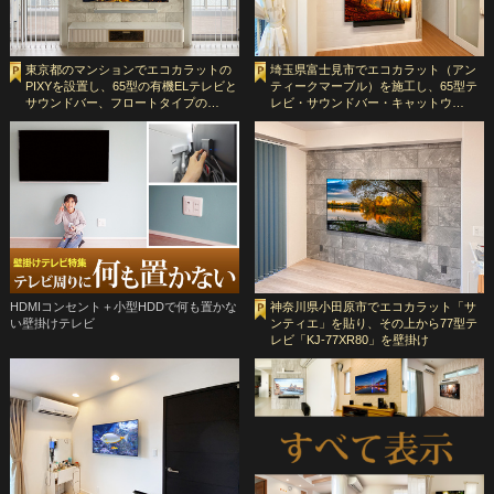
東京都のマンションでエコカラットの
埼玉県富士見市でエコカラット（アン
PIXYを設置し、65型の有機ELテレビと
ティークマーブル）を施工し、65型テ
サウンドバー、フロートタイプの…
レビ・サウンドバー・キャットウ…
HDMIコンセント＋小型HDDで何も置かな
神奈川県小田原市でエコカラット「サ
い壁掛けテレビ
ンティエ」を貼り、その上から77型テ
レビ「KJ-77XR80」を壁掛け