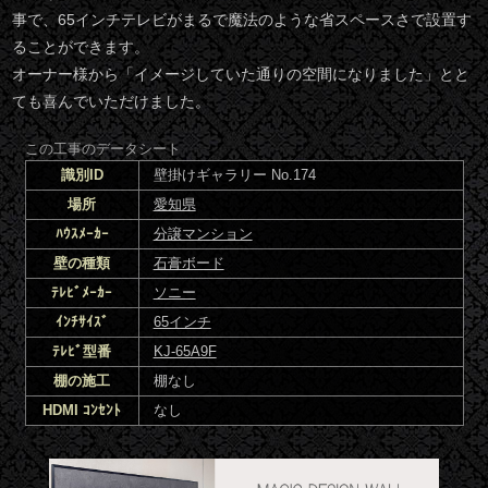
事で、65インチテレビがまるで魔法のような省スペースさで設置す
ることができます。
オーナー様から「イメージしていた通りの空間になりました」とと
ても喜んでいただけました。
この工事のデータシート
識別ID
壁掛けギャラリー No.174
場所
愛知県
ﾊｳｽﾒｰｶｰ
分譲マンション
壁の種類
石膏ボード
ﾃﾚﾋﾞﾒｰｶｰ
ソニー
ｲﾝﾁｻｲｽﾞ
65インチ
ﾃﾚﾋﾞ型番
KJ-65A9F
棚の施工
棚なし
HDMI ｺﾝｾﾝﾄ
なし