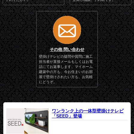
その他 問い合わせ
壁掛けテレビの疑問や質問に施工
担当者が直接メールもしくはお電
話にてお返事します。マイホーム
建築中の方も、今お住まいのお部
屋で壁掛けされたい方も、お気軽
にどうぞ。
ワンランク上の一体型壁掛けテレビ
「SEED」登場