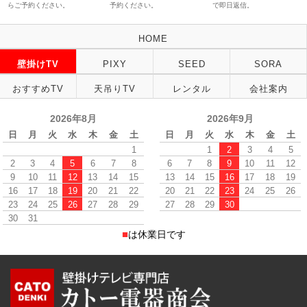
らご予約ください。
予約ください。
で即日返信。
HOME
壁掛けTV
PIXY
SEED
SORA
おすすめTV
天吊りTV
レンタル
会社案内
2026年8月
2026年9月
日
月
火
水
木
金
土
日
月
火
水
木
金
土
1
1
2
3
4
5
2
3
4
5
6
7
8
6
7
8
9
10
11
12
9
10
11
12
13
14
15
13
14
15
16
17
18
19
16
17
18
19
20
21
22
20
21
22
23
24
25
26
23
24
25
26
27
28
29
27
28
29
30
30
31
■
は休業日です