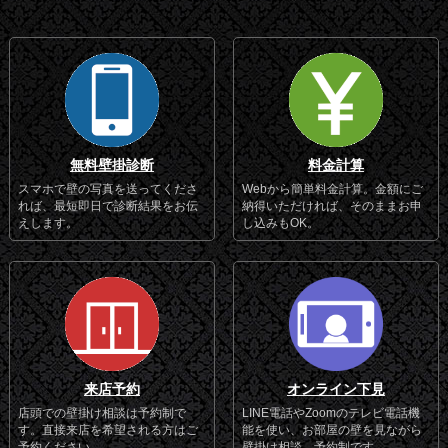
無料壁掛診断
料金計算
スマホで壁の写真を送ってくださ
Webから簡単料金計算。金額にご
れば、最短即日で診断結果をお伝
納得いただければ、そのままお申
えします。
し込みもOK。
来店予約
オンライン下見
店頭での壁掛け相談は予約制で
LINE電話やZoomのテレビ電話機
す。直接来店を希望される方はご
能を使い、お部屋の壁を見ながら
予約ください。
壁掛け相談。予約制です。