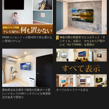
HDMIコンセント＋小型HDDで何も置かな
神奈川県小田原市でエコカラット「サ
い壁掛けテレビ
ンティエ」を貼り、その上から77型テ
レビ「KJ-77XR80」を壁掛け
愛知県北名古屋市で寝室の石膏ボード壁
すべてのギャラリーを見る
にハイセンスの49インチテレビを角度固
定式金具で壁掛け