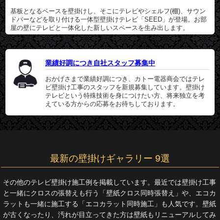
基板となるベースを壁掛けし、そこにテレビやシェルフ(棚)、サウン
ドバーなどを取り付ける一体型壁掛けテレビ「SEED」が登場。お部
屋の壁にテレビと一体化した新しいスペースを生み出します。
業績好調につき自社スタッフ募集中
おかげさまで業績好調につき、カトー電器商会ではテレ
ビ壁掛け工事のスタッフを新規募集しています。壁掛け
テレビという特殊技術を身につけたい方、将来独立を考
えている方からの応募をお待ちしております。
最新の壁掛けギャラリー 9選
その他のテレビ壁掛け施工例を掲載しています。最近では壁掛け工事
と一緒にクロスの張替えも行う「壁紙クロス同時張替え」や、エコカ
ラットも一緒に施工する「エコカラット同時施工」も人気です。壁紙
が古くなったり、汚れが目立ってきた方は壁紙もリニューアルしてみ