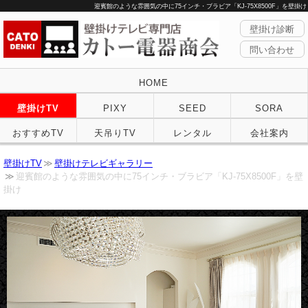
迎賓館のような雰囲気の中に75インチ・ブラビア「KJ-75X8500F」を壁掛け
壁掛け診断
問い合わせ
HOME
壁掛けTV
PIXY
SEED
SORA
おすすめTV
天吊りTV
レンタル
会社案内
壁掛けTV
壁掛けテレビギャラリー
迎賓館のような雰囲気の中に75インチ・ブラビア「KJ-75X8500F」を壁
掛け