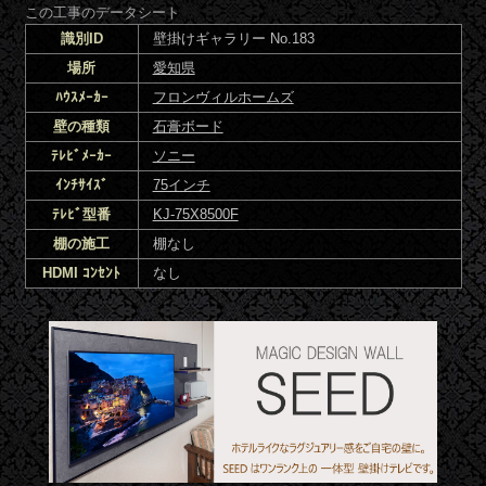
この工事のデータシート
識別ID
壁掛けギャラリー No.183
場所
愛知県
ﾊｳｽﾒｰｶｰ
フロンヴィルホームズ
壁の種類
石膏ボード
ﾃﾚﾋﾞﾒｰｶｰ
ソニー
ｲﾝﾁｻｲｽﾞ
75インチ
ﾃﾚﾋﾞ型番
KJ-75X8500F
棚の施工
棚なし
HDMI ｺﾝｾﾝﾄ
なし