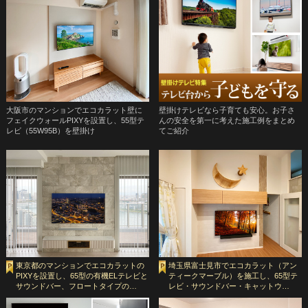
大阪市のマンションでエコカラット壁に
壁掛けテレビなら子育ても安心。お子さ
フェイクウォールPIXYを設置し、55型テ
んの安全を第一に考えた施工例をまとめ
レビ（55W95B）を壁掛け
てご紹介
東京都のマンションでエコカラットの
埼玉県富士見市でエコカラット（アン
PIXYを設置し、65型の有機ELテレビと
ティークマーブル）を施工し、65型テ
サウンドバー、フロートタイプの…
レビ・サウンドバー・キャットウ…