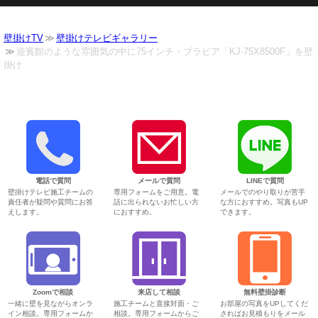
壁掛けTV
壁掛けテレビギャラリー
迎賓館のような雰囲気の中に75インチ・ブラビア「KJ-75X8500F」を壁
掛け
電話で質問
メールで質問
LINEで質問
壁掛けテレビ施工チームの
専用フォームをご用意。電
メールでのやり取りが苦手
責任者が疑問や質問にお答
話に出られないお忙しい方
な方におすすめ。写真もUP
えします。
におすすめ。
できます。
Zoomで相談
来店して相談
無料壁掛診断
一緒に壁を見ながらオンラ
施工チームと直接対面・ご
お部屋の写真をUPしてくだ
イン相談。専用フォームか
相談。専用フォームからご
さればお見積もりをメール