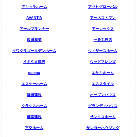
アキュラホーム
アサヒグローバル
AVANTIA
アーネストワン
アールプランナー
アーレックス
飯田産業
一条工務店
イワクラゴールデンホーム
ウィザースホーム
うえやま建設
ウッドフレンズ
ecomo
エサキホーム
エスケーホーム
エススタイル
岡田建設
オープンハウス
クラシスホーム
グランディハウス
継南建設
サンクスホーム
三交ホーム
サンヨーハウジング