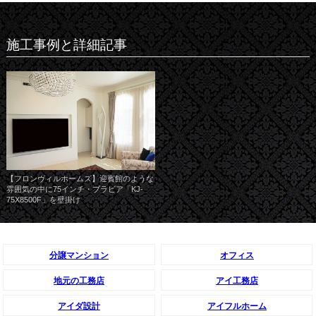
施工事例と詳細記事
【フロンヴィルホームズ】迎賓館のような
雰囲気の中に75インチ・ブラビア「KJ-
75X8500F」を壁掛け
分譲マンション
オフィス
地元の工務店
アイ工務店
アイダ設計
アイフルホーム