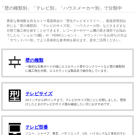
「壁の種類別」「テレビ別」「ハウスメーカー別」で分類中
豊富な事例数を誇るカトー電器商会の「壁化テレビギャラリー」。都道府県別以
外にも「壁の種類別」「テレビのサイズ別」「ハウスメーカ別」などさまざまな
分類で施工例を探すことができます。レコーダーやゲーム機の置き場所でお悩み
でしたら「シェルフ(棚)」や「HDMIコンセント」、サウンドバーをお持ちの方は
「サウンドバー別」でより具体的な参考例を探せます。是非ご活用ください。
壁の種類
一般的な石膏ボードの他にエコカラット壁やコンクリートなど壁の種類別
に施工例を分類。エコカラットは製品名で細分化しています。
テレビサイズ
24インチから85インチまで。テレビのサイズ別ごとに分類しました。壁掛
けしたときのテレビのサイズ感を確認したい方におすすめです。
テレビ型番
ソニー、シャープ、東芝、パナソニック、LG、ハイセンスなど各社のテレ