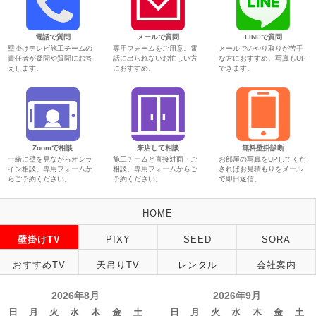
電話で質問
メールで質問
LINEで質問
壁掛けテレビ施工チームの
専用フォームをご用意。電
メールでのやり取りが苦手
責任者が疑問や質問にお答
話に出られないお忙しい方
な方におすすめ。写真もUP
えします。
におすすめ。
できます。
Zoomで相談
来店して相談
無料壁掛診断
一緒に壁を見ながらオンラ
施工チームと直接対面・ご
お部屋の写真をUPしてくだ
イン相談。専用フォームか
相談。専用フォームからご
さればお見積もりをメール
らご予約ください。
予約ください。
で即日返信。
HOME
壁掛けTV
PIXY
SEED
SORA
おすすめTV
天吊りTV
レンタル
会社案内
2026年8月
2026年9月
日
月
火
水
木
金
土
日
月
火
水
木
金
土