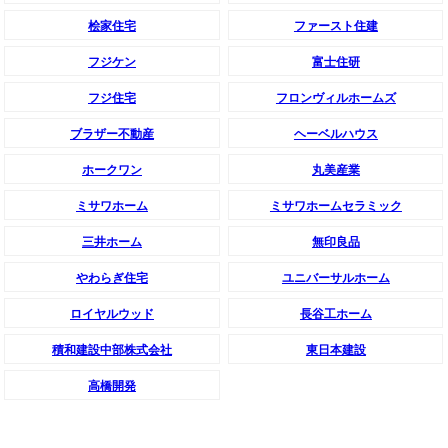
桧家住宅
ファースト住建
フジケン
富士住研
フジ住宅
フロンヴィルホームズ
ブラザー不動産
ヘーベルハウス
ホークワン
丸美産業
ミサワホーム
ミサワホームセラミック
三井ホーム
無印良品
やわらぎ住宅
ユニバーサルホーム
ロイヤルウッド
長谷工ホーム
積和建設中部株式会社
東日本建設
高橋開発