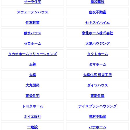
サーラ住宅
新和建設
スウェーデンハウス
住友不動産
住友林業
セキスイハイム
積水ハウス
泉北ホーム株式会社
ゼロホーム
太陽ハウジング
タカオホームソリューションズ
タクトホーム
玉善
タマホーム
大幸
大幸住宅 可児工房
大丸開発
ダイワハウス
東栄住宅
東新住建
トヨタホーム
ナイスプランハウジング
ネイエ設計
野村不動産
一建設
パナホーム