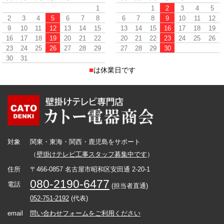
1
1
2
3
4
5
2
3
4
5
6
7
8
6
7
8
9
10
11
12
9
10
11
12
13
14
15
13
14
15
16
17
18
19
16
17
18
19
20
21
22
20
21
22
23
24
25
26
23
24
25
26
27
28
29
27
28
29
30
30
31
■
は休業日です
対象
関東・東海・関西・鹿児島をサポート
（
壁掛けテレビ工事スタッフ募集中です
）
住所
〒466-0857 名古屋市昭和区安田通 2-20-1
080-2190-6477
電話
(担当者直通)
052-751-2192
(代表)
email
問い合わせフォームをご利用ください