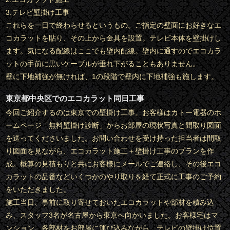
3.テレビ壁掛け工事
これらを一日で終わらせるというもの。ご指定の壁面にお好きなエ
コカラットを貼り、その上から金具を設置。テレビ本体を壁掛けし
ます。気になる配線はここでも壁内配線。壁内に通すのでエコカラ
ットの手前に黒いケーブルが垂れ下がることもありません。
壁に下地補強が無ければ、1の段階で壁内に下地補強も施します。
東京都中央区でのエコカラット同日工事
今回ご紹介するのは東京での壁掛け工事。お客様はカトー電器のホ
ームページ「無料壁掛け診断」からお部屋の現状写真と間取り図面
を送ってくださいました。お問い合わせを受け持った担当者は間取
り図面を見ながら、エコカラット施工＋壁掛け工事のプランを作
成。概算の見積もりと共にお客様にメールでご連絡し、その後エコ
カラットの品番などいくつかのやり取りを経て正式に工事のご予約
をいただきました。
施工当日、事前に取り寄せておいたエコカラットや部材を積み込
み、スタッフ3名が名古屋から東京へ向かいました。お客様宅はマ
ンション。各部材をお部屋に運び込みながら、テレビの壁掛け位置