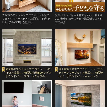
大阪市のマンションでエコカラット壁に
壁掛けテレビなら子育ても安心。お子さ
フェイクウォールPIXYを設置し、55型テ
んの安全を第一に考えた施工例をまとめ
レビ（55W95B）を壁掛け
てご紹介
東京都のマンションでエコカラットの
埼玉県富士見市でエコカラット（アン
PIXYを設置し、65型の有機ELテレビと
ティークマーブル）を施工し、65型テ
サウンドバー、フロートタイプの…
レビ・サウンドバー・キャットウ…