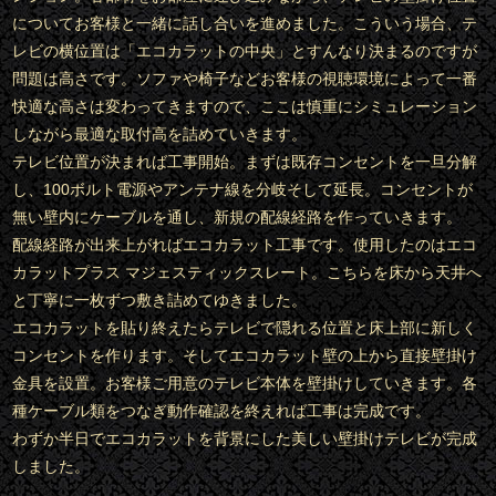
についてお客様と一緒に話し合いを進めました。こういう場合、テ
レビの横位置は「エコカラットの中央」とすんなり決まるのですが
問題は高さです。ソファや椅子などお客様の視聴環境によって一番
快適な高さは変わってきますので、ここは慎重にシミュレーション
しながら最適な取付高を詰めていきます。
テレビ位置が決まれば工事開始。まずは既存コンセントを一旦分解
し、100ボルト電源やアンテナ線を分岐そして延長。コンセントが
無い壁内にケーブルを通し、新規の配線経路を作っていきます。
配線経路が出来上がればエコカラット工事です。使用したのはエコ
カラットプラス マジェスティックスレート。こちらを床から天井へ
と丁寧に一枚ずつ敷き詰めてゆきました。
エコカラットを貼り終えたらテレビで隠れる位置と床上部に新しく
コンセントを作ります。そしてエコカラット壁の上から直接壁掛け
金具を設置。お客様ご用意のテレビ本体を壁掛けしていきます。各
種ケーブル類をつなぎ動作確認を終えれば工事は完成です。
わずか半日でエコカラットを背景にした美しい壁掛けテレビが完成
しました。