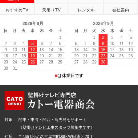
おすすめTV
天吊りTV
レンタル
会社案内
2026年8月
2026年9月
日
月
火
水
木
金
土
日
月
火
水
木
金
土
1
1
2
3
4
5
2
3
4
5
6
7
8
6
7
8
9
10
11
12
9
10
11
12
13
14
15
13
14
15
16
17
18
19
16
17
18
19
20
21
22
20
21
22
23
24
25
26
23
24
25
26
27
28
29
27
28
29
30
30
31
■
は休業日です
対象
関東・東海・関西・鹿児島をサポート
（
壁掛けテレビ工事スタッフ募集中です
）
住所
〒466-0857 名古屋市昭和区安田通 2-20-1