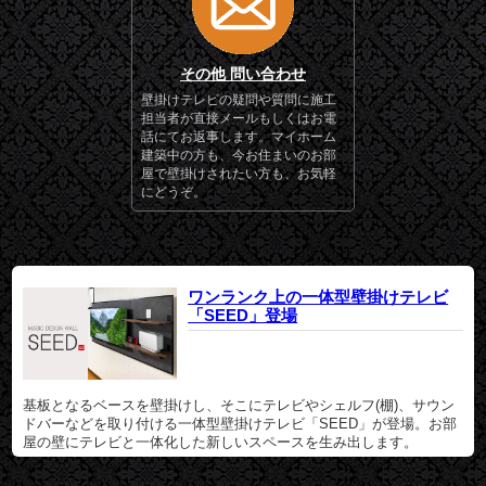
その他 問い合わせ
壁掛けテレビの疑問や質問に施工
担当者が直接メールもしくはお電
話にてお返事します。マイホーム
建築中の方も、今お住まいのお部
屋で壁掛けされたい方も、お気軽
にどうぞ。
ワンランク上の一体型壁掛けテレビ
「SEED」登場
基板となるベースを壁掛けし、そこにテレビやシェルフ(棚)、サウン
ドバーなどを取り付ける一体型壁掛けテレビ「SEED」が登場。お部
屋の壁にテレビと一体化した新しいスペースを生み出します。