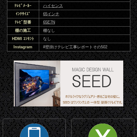
ﾃﾚﾋﾞﾒｰｶｰ
ハイセンス
ｲﾝﾁｻｲｽﾞ
65インチ
ﾃﾚﾋﾞ型番
65E7N
棚の施工
棚なし
HDMI ｺﾝｾﾝﾄ
なし
Instagram
#壁掛けテレビ工事レポートその502