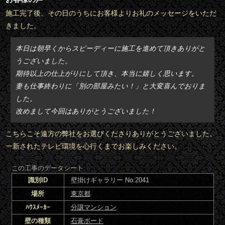
施工完了後、その日のうちにお客様よりお礼のメッセージをいただ
きました。
本日は朝早くからスピーディーに施工を進めて頂きありがと
うございました。
期待以上の仕上がりにして頂き、本当に嬉しく思います。
妻も仕事終わりに「別の部屋みたい！」と大変喜んでおりま
した。
改めまして今回はありがとうございました！
こちらこそ遠方の弊社をお選びくださりありがとうございました。
一新されたテレビ環境を心行くまでお楽しみください。
この工事のデータシート
識別ID
壁掛けギャラリー No.2041
場所
東京都
ﾊｳｽﾒｰｶｰ
分譲マンション
壁の種類
石膏ボード