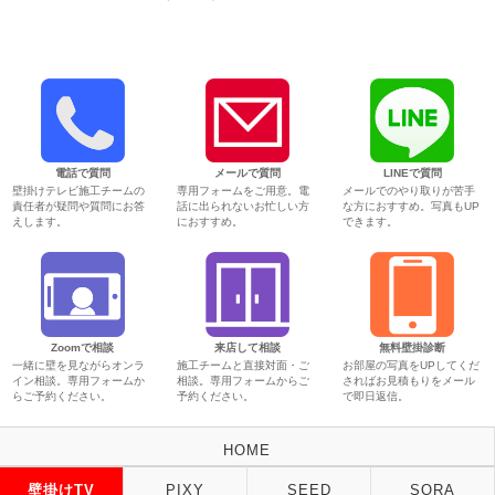
電話で質問
メールで質問
LINEで質問
壁掛けテレビ施工チームの
専用フォームをご用意。電
メールでのやり取りが苦手
責任者が疑問や質問にお答
話に出られないお忙しい方
な方におすすめ。写真もUP
えします。
におすすめ。
できます。
Zoomで相談
来店して相談
無料壁掛診断
一緒に壁を見ながらオンラ
施工チームと直接対面・ご
お部屋の写真をUPしてくだ
イン相談。専用フォームか
相談。専用フォームからご
さればお見積もりをメール
らご予約ください。
予約ください。
で即日返信。
HOME
壁掛けTV
PIXY
SEED
SORA