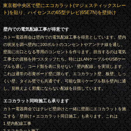
東京都中央区で壁にエコカラット(マジェスティックスレー
ト)を貼り、ハイセンスの65型テレビ(65E7N)を壁掛け
壁内での電気配線工事が得意です
カトー電器商会は壁内での電気配線工事を得意としています。壁内
の状況を調べ壁内に100ボルトのコンセントやアンテナ線を通し、
壁面に出口となる専用のコンセントを作ります。担当するのは電気
工事士の資格を持つスタッフたち。時にはLANケーブルやUSBケー
ブルも通し、コード類を表に見せない「壁内配線」を実現します。
これは通常の石膏ボード壁に限らず、エコカラット壁、板壁、しっ
くい壁、タイル壁でも共通です。可能な限りケーブル類を壁内に通
し、見映えよく邪魔にならない配線を目指しています。
エコカラット同時施工も承ります
カトー電器商会ではテレビ壁掛けと一緒に壁面にエコカラットを施
工する「壁掛け＋エコカラット同日施工」も承ります。これは
1.壁内配線工事
2.エコカラット施工