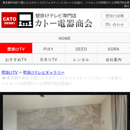
東京都中央区で壁にエコカラット(マジェスティックスレート)を貼り、ハイセンスの65型テレビ(65E7N)を壁
掛け
壁掛け診断
問い合わせ
HOME
壁掛けTV
PIXY
SEED
SORA
おすすめTV
天吊りTV
レンタル
会社案内
壁掛けTV
壁掛けテレビギャラリー
東京都中央区で壁にエコカラット(マジェスティックスレート)を貼り、
ハイセンスの65型テレビ(65E7N)を壁掛け