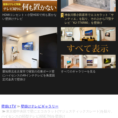
HDMIコンセント＋小型HDDで何も置かな
神奈川県小田原市でエコカラット「サ
い壁掛けテレビ
ンティエ」を貼り、その上から77型テ
レビ「KJ-77XR80」を壁掛け
愛知県北名古屋市で寝室の石膏ボード壁
すべてのギャラリーを見る
にハイセンスの49インチテレビを角度固
定式金具で壁掛け
壁掛けTV
壁掛けテレビギャラリー
東京都中央区で壁にエコカラット(マジェスティックスレート)を貼り、
ハイセンスの65型テレビ(65E7N)を壁掛け