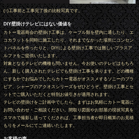
(↑)工事前と工事完了後の比較写真です。
DIY壁掛けテレビにはない価値を
カトー電器商会の壁掛け工事は、ケーブル類を壁内に通したり、エ
コカラットを同時に施工したり、それまでなかった場所にコンセン
トパネルを作ったりと、DIYによる壁掛け工事では難しいプラスア
ルファをご提供いたします。
対象となるテレビの機種も問いません。今お使いのテレビはもちろ
ん、新しく購入されたテレビでも壁掛け工事を承ります。どの機種
にするかでお悩みでしたらカトー電器がオススメするソニーのブラ
ビア、シャープのアクオスシリーズをぜひどうぞ。壁掛け工事とセ
ットでご購入いただくと特別お値引きが適用されます。
テレビの壁掛けをご計画中でしたら、まずはお気軽にカトー電器に
お問い合わせ・ご相談ください。間取り図面やお部屋の現状写真を
スマホで撮影し送ってくだされば、工事担当者が即日概算のお見積
もりをメールにてご連絡いたします。
お客様の声