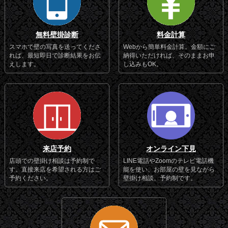
無料壁掛診断
料金計算
スマホで壁の写真を送ってくださ
Webから簡単料金計算。金額にご
れば、最短即日で診断結果をお伝
納得いただければ、そのままお申
えします。
し込みもOK。
来店予約
オンライン下見
店頭での壁掛け相談は予約制で
LINE電話やZoomのテレビ電話機
す。直接来店を希望される方はご
能を使い、お部屋の壁を見ながら
予約ください。
壁掛け相談。予約制です。