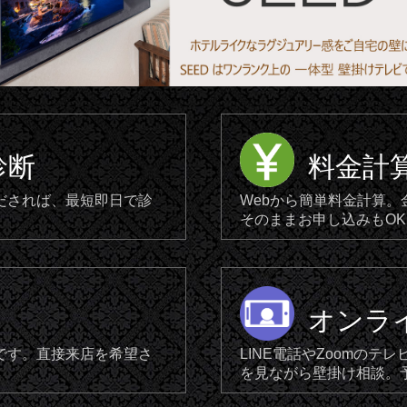
診断
料金計
だされば、最短即日で診
Webから簡単料金計算
そのままお申し込みもOK
オンラ
です。直接来店を希望さ
LINE電話やZoomの
を見ながら壁掛け相談。