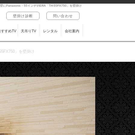
nasonic・55インチVIERA「TH-55FX750」を壁掛け
壁掛け診断
問い合わせ
おすすめTV
天吊りTV
レンタル
会社案内
55FX750」を壁掛け