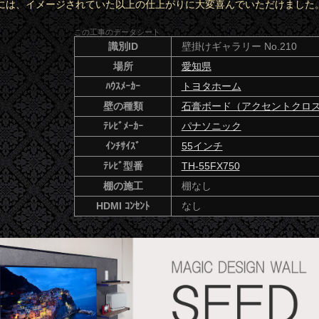
には、イメージされていた以上の仕上がりに大変喜んでいただけました
この工事のデータシート
識別ID
壁掛けギャラリー No.210
場所
愛知県
ﾊｳｽﾒｰｶｰ
トヨタホーム
壁の種類
石膏ボード（アクセントクロ
ﾃﾚﾋﾞﾒｰｶｰ
パナソニック
ｲﾝﾁｻｲｽﾞ
55インチ
ﾃﾚﾋﾞ型番
TH-55FX750
棚の施工
棚なし
HDMI ｺﾝｾﾝﾄ
なし