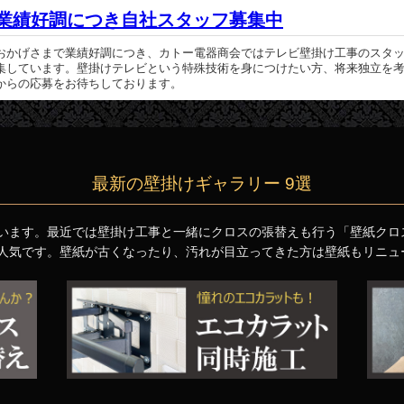
業績好調につき自社スタッフ募集中
おかげさまで業績好調につき、カトー電器商会ではテレビ壁掛け工事のスタ
集しています。壁掛けテレビという特殊技術を身につけたい方、将来独立を
からの応募をお待ちしております。
最新の壁掛けギャラリー 9選
います。最近では壁掛け工事と一緒にクロスの張替えも行う「壁紙クロ
人気です。壁紙が古くなったり、汚れが目立ってきた方は壁紙もリニュ