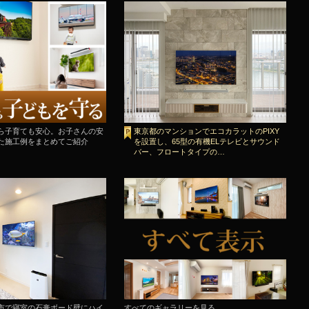
ら子育ても安心。お子さんの安
東京都のマンションでエコカラットのPIXY
た施工例をまとめてご紹介
を設置し、65型の有機ELテレビとサウンド
バー、フロートタイプの…
市で寝室の石膏ボード壁にハイ
すべてのギャラリーを見る