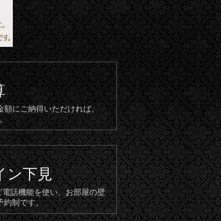
算
。金額にご納得いただければ、
。
イン下見
テレビ電話機能を使い、お部屋の壁
予約制です。