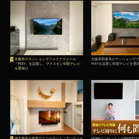
京都市のマンションでフェイクウォール
大阪府和泉市のマンションでフ
「PIXY」を設置し、マクスゼン43型テレビ
PIXYを設置し65型テレビを壁
を壁掛け
埼玉県富士見市でエコカラット（アンティー
HDMIコンセント＋小型HDD