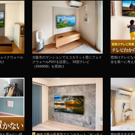
ェイクウォール
大阪市のマンションでエコカラット壁にフェイ
壁掛けテレビな
掛け
クウォールPIXYを設置し、55型テレビ
全を第一に考え
（55W95B）を壁掛け
で何も置かない壁
神奈川県小田原市でエコカラット「サンティ
愛知県北名古屋