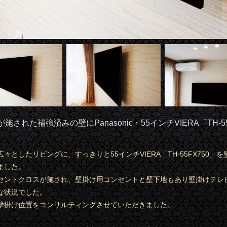
された補強済みの壁にPanasonic・55インチVIERA「TH-5
々としたリビングに、すっきりと55インチVIERA「TH-55FX750」
ました。
セントクロスが施され、壁掛け用コンセントと壁下地もあり壁掛けテレ
な状況でした。
壁掛け位置をコンサルティングさせていただきました。