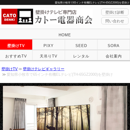
愛知県小牧市で65インチ有機ELテレビ(TH-65GZ2000)を壁掛け
壁掛け診断
問い合わせ
HOME
壁掛けTV
PIXY
SEED
SORA
おすすめTV
天吊りTV
レンタル
会社案内
壁掛けTV
壁掛けテレビギャラリー
愛知県小牧市で65インチ有機ELテレビ(TH-65GZ2000)を壁掛け