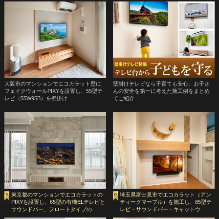
大阪市のマンションでエコカラット壁に
壁掛けテレビなら子育ても安心。お子さ
フェイクウォールPIXYを設置し、55型テ
んの安全を第一に考えた施工例をまとめ
レビ（55W95B）を壁掛け
てご紹介
東京都のマンションでエコカラットの
埼玉県富士見市でエコカラット（アン
PIXYを設置し、65型の有機ELテレビと
ティークマーブル）を施工し、65型テ
サウンドバー、フロートタイプの…
レビ・サウンドバー・キャットウ…