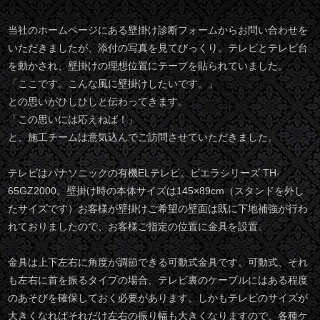
当社のホームページにある壁掛け診断フォームからお問い合わせを
いただきましたが、添付の写真を見てびっくり。テレビとテレビ台
を動かされ、壁掛けの理想位置にテープを貼られていました。
「ここです。こんな風に壁掛けしたいです。」
との思いがひしひしと伝わってきます。
「この思いには応えねば！」
と、施工チームは意気込んでご訪問させていただきました。
テレビはパナソニックの有機ELテレビ。ビエラシリーズ TH-
65GZ2000。壁掛け時の本体サイズは145×89cm（スタンドを外し
たサイズです）お客様が壁掛けご希望の壁面は既に下地補強が行わ
れておりましたので、お客様ご指定の位置に金具を設置。
金具は上下左右に角度が調節できる可動式金具です。可動式、それ
も左右に首を振るタイプの場合、テレビ裏のケーブルにはある程度
のあそびを確保しておく必要があります。しかもテレビのサイズが
大きくなればそれだけ左右の振り幅も大きくなりますので、各種ケ