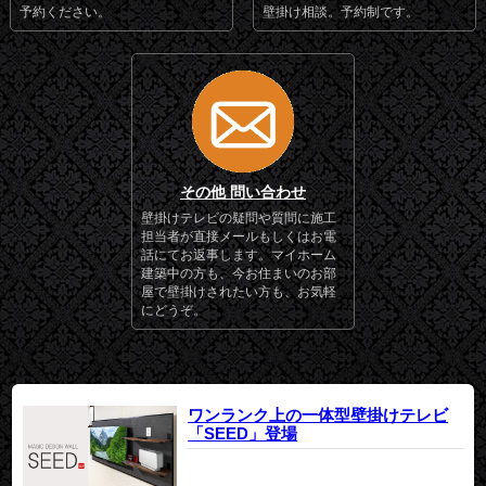
予約ください。
壁掛け相談。予約制です。
その他 問い合わせ
壁掛けテレビの疑問や質問に施工
担当者が直接メールもしくはお電
話にてお返事します。マイホーム
建築中の方も、今お住まいのお部
屋で壁掛けされたい方も、お気軽
にどうぞ。
ワンランク上の一体型壁掛けテレビ
「SEED」登場