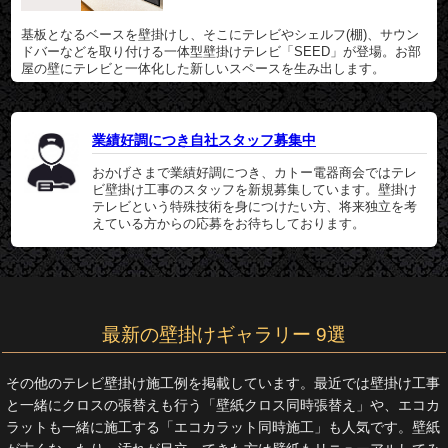
基板となるベースを壁掛けし、そこにテレビやシェルフ(棚)、サウン
ドバーなどを取り付ける一体型壁掛けテレビ「SEED」が登場。お部
屋の壁にテレビと一体化した新しいスペースを生み出します。
業績好調につき自社スタッフ募集中
おかげさまで業績好調につき、カトー電器商会ではテレ
ビ壁掛け工事のスタッフを新規募集しています。壁掛け
テレビという特殊技術を身につけたい方、将来独立を考
えている方からの応募をお待ちしております。
最新の壁掛けギャラリー 9選
その他のテレビ壁掛け施工例を掲載しています。最近では壁掛け工事
と一緒にクロスの張替えも行う「壁紙クロス同時張替え」や、エコカ
ラットも一緒に施工する「エコカラット同時施工」も人気です。壁紙