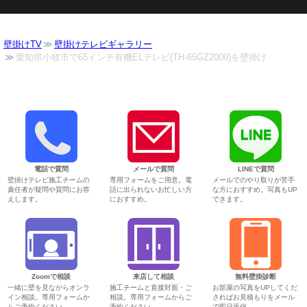
壁掛けTV
壁掛けテレビギャラリー
愛知県小牧市で65インチ有機ELテレビ(TH-65GZ2000)を壁掛け
電話で質問
メールで質問
LINEで質問
壁掛けテレビ施工チームの
専用フォームをご用意。電
メールでのやり取りが苦手
責任者が疑問や質問にお答
話に出られないお忙しい方
な方におすすめ。写真もUP
えします。
におすすめ。
できます。
Zoomで相談
来店して相談
無料壁掛診断
一緒に壁を見ながらオンラ
施工チームと直接対面・ご
お部屋の写真をUPしてくだ
イン相談。専用フォームか
相談。専用フォームからご
さればお見積もりをメール
らご予約ください。
予約ください。
で即日返信。