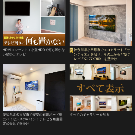
HDMIコンセント＋小型HDDで何も置かな
神奈川県小田原市でエコカラット「サ
い壁掛けテレビ
ンティエ」を貼り、その上から77型テ
レビ「KJ-77XR80」を壁掛け
愛知県北名古屋市で寝室の石膏ボード壁
すべてのギャラリーを見る
にハイセンスの49インチテレビを角度固
定式金具で壁掛け