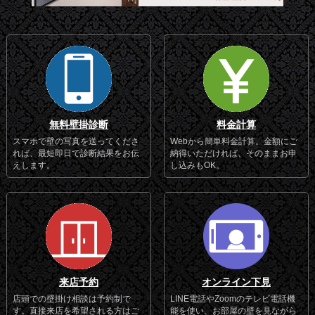
無料壁掛診断
料金計算
スマホで壁の写真を送ってくださ
Webから簡単料金計算。金額にご
れば、最短即日で診断結果をお伝
納得いただければ、そのままお申
えします。
し込みもOK。
来店予約
オンライン下見
店頭での壁掛け相談は予約制で
LINE電話やZoomのテレビ電話機
す。直接来店を希望される方はご
能を使い、お部屋の壁を見ながら