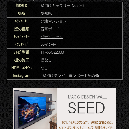
識別ID
壁掛けギャラリー No.526
場所
愛知県
ﾊｳｽﾒｰｶｰ
分譲マンション
壁の種類
石膏ボード
ﾃﾚﾋﾞﾒｰｶｰ
パナソニック
ｲﾝﾁｻｲｽﾞ
65インチ
ﾃﾚﾋﾞ型番
TH-65GZ2000
棚の施工
棚なし
HDMI ｺﾝｾﾝﾄ
なし
Instagram
#壁掛けテレビ工事レポートその45