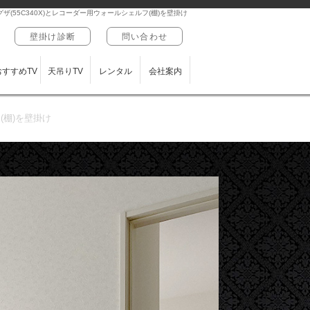
ザ(55C340X)とレコーダー用ウォールシェルフ(棚)を壁掛け
壁掛け診断
問い合わせ
おすすめTV
天吊りTV
レンタル
会社案内
(棚)を壁掛け