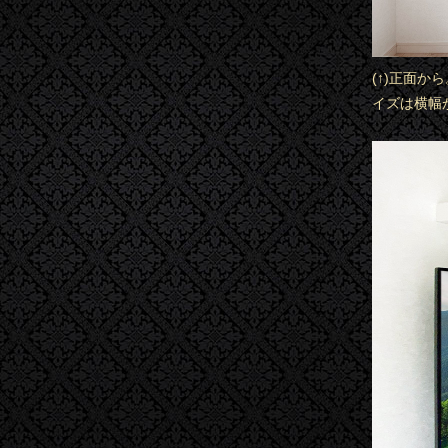
(↑)正面か
イズは横幅が