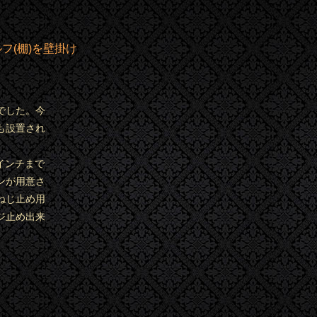
フ(棚)を壁掛け
でした。今
も設置され
インチまで
ンが用意さ
ねじ止め用
ジ止め出来