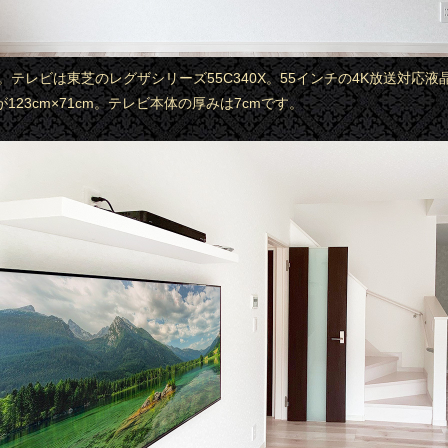
ら。テレビは東芝のレグザシリーズ55C340X。55インチの4K放送対応
123cm×71cm。テレビ本体の厚みは7cmです。