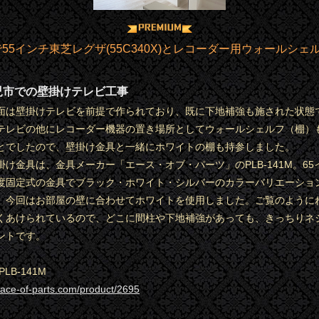
55インチ東芝レグザ(55C340X)とレコーダー用ウォールシェル
児市での壁掛けテレビ工事
面は壁掛けテレビを前提で作られており、既に下地補強も施された状態
テレビの他にレコーダー機器の置き場所としてウォールシェルフ（棚）
とでしたので、壁掛け金具と一緒にホワイトの棚も持参しました。
掛け金具は、金具メーカー「エース・オブ・パーツ」のPLB-141M。65
度固定式の金具でブラック・ホワイト・シルバーのカラーバリエーショ
。今回はお部屋の壁に合わせてホワイトを使用しました。ご覧のように
くあけられているので、どこに間柱や下地補強があっても、きっちりネ
ントです。
LB-141M
.ace-of-parts.com/product/2695