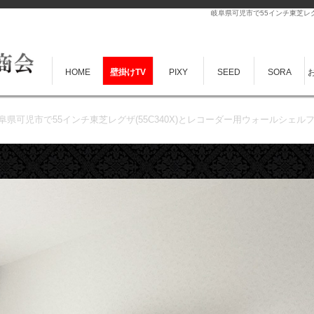
岐阜県可児市で55インチ東芝レグ
HOME
壁掛けTV
PIXY
SEED
SORA
阜県可児市で55インチ東芝レグザ(55C340X)とレコーダー用ウォールシェルフ