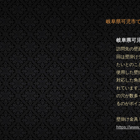
岐阜県可児市で
岐阜県可
訪問先の壁
回は壁掛け
たいとのこ
使用した壁
対応した角
れています
の穴が数多
るのがポイ
壁掛け金具 P
https://www