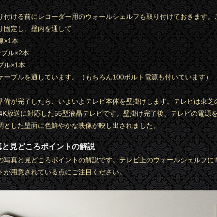
り付ける前にレコーダー用のウォールシェルフも取り付けておきます。
り固定し、壁内を通して
×1本
ーブル×2本
ブル×1本
ケーブルを通しています。（もちろん100ボルト電源も付いています）
準備が完了したら、いよいよテレビ本体を壁掛けします。テレビは東芝
0X。4K放送に対応した55型液晶テレビです。壁掛け完了後、テレビの電源
調とした壁面に色鮮やかな映像が映し出されました。
真と見どころポイントの解説
の写真と見どころポイントの解説です。テレビ上のウォールシェルフに
トが用意されている点にご注目ください。