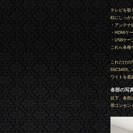
テレビを取
柱にしっか
・アンテナ線
・HDMIケ
・USBケー
これら各種
これだけの
55C34
ワイトを基
各部の写
以下、各部
用コンセン